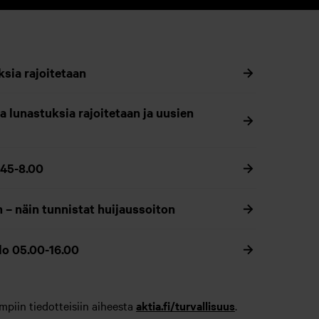
sia rajoitetaan
a lunastuksia rajoitetaan ja uusien
.45-8.00
n – näin tunnistat huijaussoiton
lo 05.00-16.00
mpiin tiedotteisiin aiheesta
aktia.fi/turvallisuus
.