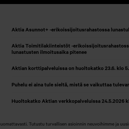
Aktia Asunnot+ -erikoissijoitusrahastossa lunastuk
Aktia Toimitilakiinteistöt -erikoissijoitusrahastoss
lunastusten ilmoitusaika pitenee
Aktian korttipalveluissa on huoltokatko 23.6. klo 5
Puhelu ei aina tule sieltä, mistä se vaikuttaa tuleva
Huoltokatko Aktian verkkopalveluissa 24.5.2026 k
huomattavasti. Tutustu turvallisen asioinnin neuvoihimme ja uusi