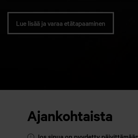
Lue lisää ja varaa etätapaaminen
Ajankohtaista
Jos sinua on pyydetty päivittämään