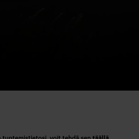
 tuntemistietosi, voit tehdä sen
täällä.