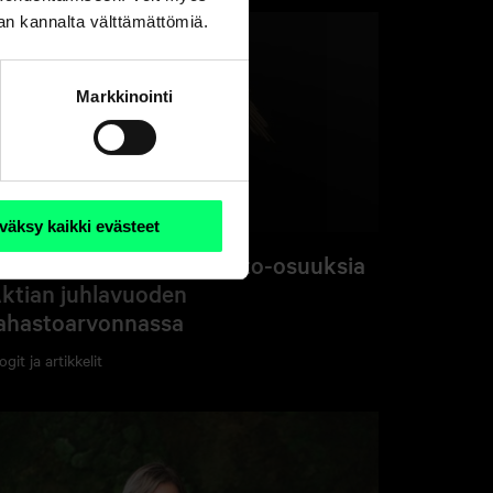
nan kannalta välttämättömiä.
Markkinointi
väksy kaikki evästeet
oita 2 000 eurolla rahasto-osuuksia
ktian juhlavuoden
ahastoarvonnassa
ogit ja artikkelit