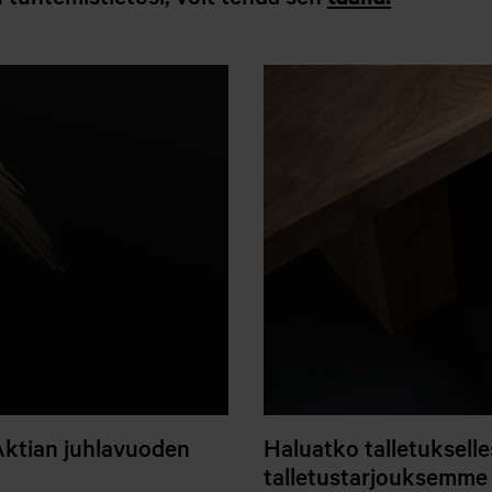
Aktian juhlavuoden
Haluatko talletuksell
talletustarjouksemme 