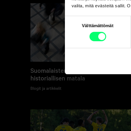
valita, mitä evästeitä sallit
Suostumuksen
Välttämättömät
valinta
Suomalaisten velka-aste on
historiallisen matala
Blogit ja artikkelit