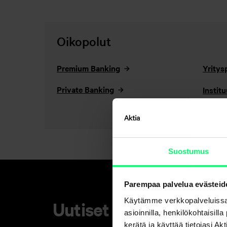
Oikopolut
Premium Banking
Yritys
Private Banking
Institu
Suostumus
Parempaa palvelua evästeid
Käytämme verkkopalveluissa
Uutiset
asioinnilla, henkilökohtaisill
kerätä ja käyttää tietojasi 