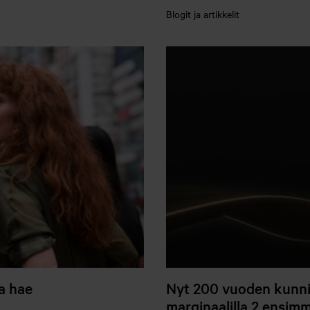
Blogit ja artikkelit
ja hae
Nyt 200 vuoden kunnia
marginaalilla 2 ensimm