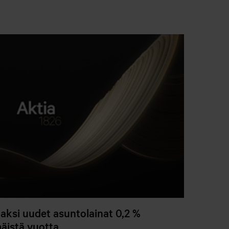
ksi uudet asuntolainat 0,2 %
äistä vuotta.