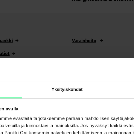
pankki
Varainhoito
utiot
Yksityiskohdat
en avulla
mme evästeitä tarjotaksemme parhaan mahdollisen käyttäjäko
a palveluilla ja kiinnostavilla mainoksilla. Jos hyväksyt kaikki evä
Aktia Pankki Oyj konsernin palvelujen kehittämiseen ja mainonna