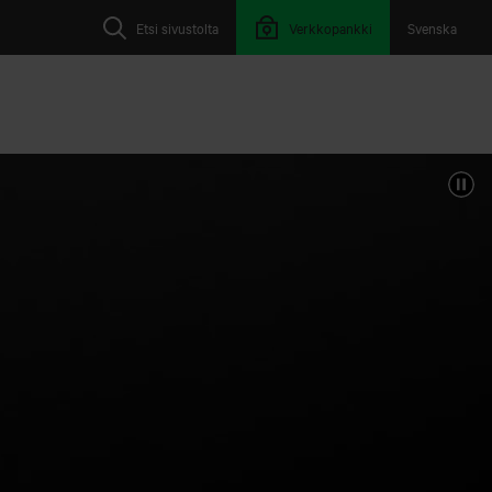
Etsi sivustolta
Verkkopankki
Svenska