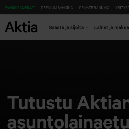
PANKKIPALVELUT
PREMIUM BANKING
PRIVATE BANKING
YRITYS
Säästä ja sijoita
Lainat ja maks
Tutustu Aktia
asuntolaina­et