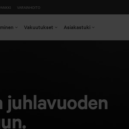
PANKKI
VARAINHOITO
aminen
Vakuutukset
Asiakastuki
n juhlavuoden
uun.