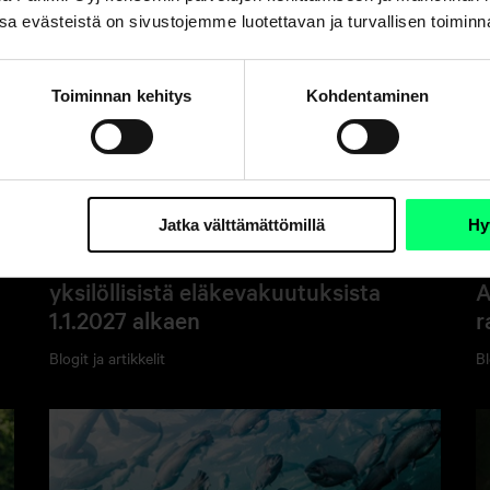
. Osa evästeistä on sivustojemme luotettavan ja turvallisen toimin
Toiminnan kehitys
Kohdentaminen
Jatka välttämättömillä
Hy
Verovähennysoikeus poistuu
V
yksilöllisistä eläkevakuutuksista
A
1.1.2027 alkaen
r
Blogit ja artikkelit
Bl