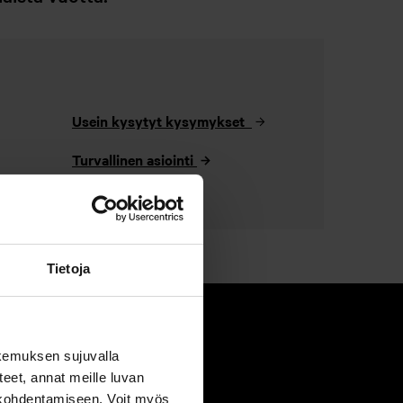
Usein kysytyt kysymykset
Turvallinen asiointi
Tietoja
kemuksen sujuvalla
steet, annat meille luvan
n kohdentamiseen. Voit myös