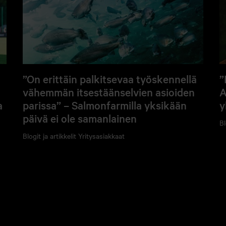
”On erittäin palkitsevaa työskennellä
”
vähemmän itsestäänselvien asioiden
A
a
parissa” – Salmonfarmilla yksikään
y
päivä ei ole samanlainen
Bl
Blogit ja artikkelit
Yritysasiakkaat