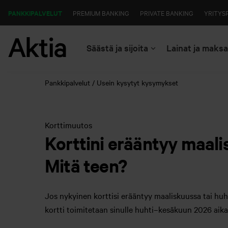
PANKKIPALVELUT
PREMIUM BANKING
PRIVATE BANKING
YRITYS
Säästä ja sijoita
Lainat ja maks
Pankkipalvelut
Usein kysytyt kysymykset
Korttimuutos
Korttini erääntyy maali
Mitä teen?
Jos nykyinen korttisi erääntyy maaliskuussa tai huht
kortti toimitetaan sinulle huhti–kesäkuun 2026 aika