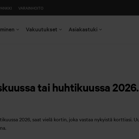
PANKKI
VARAINHOITO
aminen
Vakuutukset
Asiakastuki
skuussa tai huhtikuussa 2026.
ikuussa 2026, saat vielä kortin, joka vastaa nykyistä korttiasi. U
na.