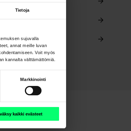
Tietoja
kemuksen sujuvalla
steet, annat meille luvan
n kohdentamiseen. Voit myös
nan kannalta välttämättömiä.
Markkinointi
väksy kaikki evästeet