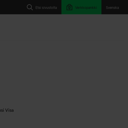
Etsi sivustolta
Verkkopankki
Svenska
usi Visa