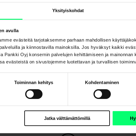
Yksityiskohdat
a?
en avulla
mme evästeitä tarjotaksemme parhaan mahdollisen käyttäjäko
a palveluilla ja kiinnostavilla mainoksilla. Jos hyväksyt kaikki evä
Aktia Pankki Oyj konsernin palvelujen kehittämiseen ja mainonna
. Osa evästeistä on sivustojemme luotettavan ja turvallisen toimin
Toiminnan kehitys
Kohdentaminen
Jatka välttämättömillä
Hy