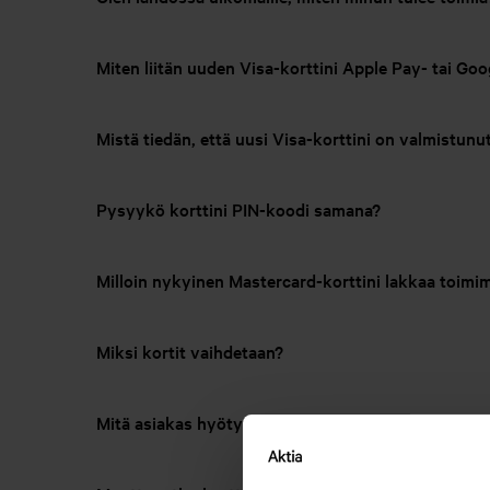
Miten liitän uuden Visa-korttini Apple Pay- tai Go
Mistä tiedän, että uusi Visa-korttini on valmistunu
Pysyykö korttini PIN-koodi samana?
Milloin nykyinen Mastercard-korttini lakkaa toimi
Miksi kortit vaihdetaan?
Mitä asiakas hyötyy korttien vaihdosta?