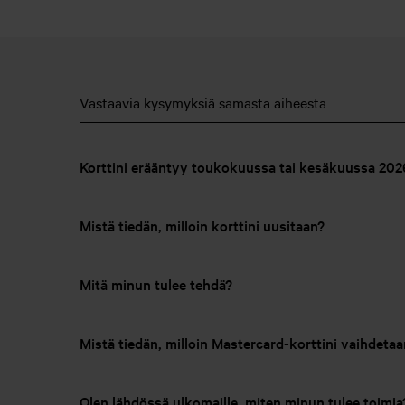
Vastaavia kysymyksiä samasta aiheesta
Korttini erääntyy toukokuussa tai kesäkuussa 2026
Mistä tiedän, milloin korttini uusitaan?
Mitä minun tulee tehdä?
Mistä tiedän, milloin Mastercard-korttini vaihdetaa
Olen lähdössä ulkomaille, miten minun tulee toimia