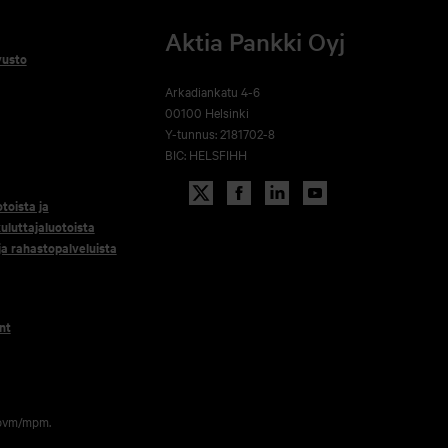
Aktia Pankki Oyj
vusto
Arkadiankatu 4-6
00100 Helsinki
Y-tunnus: 2181702-8
BIC: HELSFIHH
otoista ja
uluttajaluotoista
 ja rahastopalveluista
nt
 pvm/mpm.