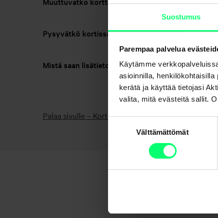
Muuttuvatko korttini ominaisuudet?
Suostumus
Pysyvätkö kortissani olevat vakuutukset voimass
Parempaa palvelua evästeid
Mistä saan lisätietoa?
Käytämme verkkopalveluissa
asioinnilla, henkilökohtaisill
kerätä ja käyttää tietojasi 
valita, mitä evästeitä sallit
Palaa sivulle – Kortit
Suostumuksen
Välttämättömät
valinta