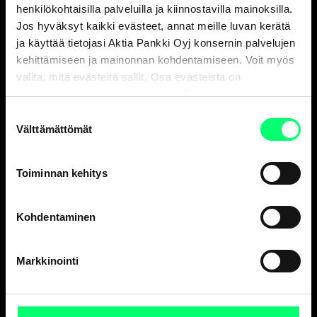
Asiakaspalvelu
henkilökohtaisilla palveluilla ja kiinnostavilla mainoksilla.
Jos hyväksyt kaikki evästeet, annat meille luvan kerätä
Henkilöasiakkaat
ark. 8-18
ja käyttää tietojasi Aktia Pankki Oyj konsernin palvelujen
010 247 010
kehittämiseen ja mainonnan kohdentamiseen. Voit myös
valita, mitä evästeitä sallit. Osa evästeistä on
Yritysasiakkaat
sivustojemme luotettavan ja turvallisen toiminnan
ark. 9-16
kannalta välttämättömiä.
010 247 6700
Suostumuksen
Välttämättömät
valinta
Vakuutusasiat, Aktia Henkivakuutus Oy
ark. 9-15
010 247 8300
Toiminnan kehitys
Korttivakuutukset
, tarkista yhteystiedot
korttisi sivulta
.
Kohdentaminen
Aktia Finnair Visa asiakaspalvelu
ark. 8-18
010 247 050
Markkinointi
Korttien sulkupalvelu 24 h*
+358 800 0 2477