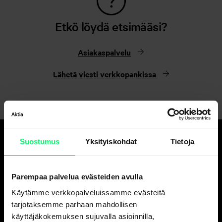
Etkö löydä etsimääsi?
Asiakaspalvelu
Lähetä viesti verkkopankissa
Suostumus
Yksityiskohdat
Tietoja
Hyvä pankki.
Ja erinomainen
Parempaa palvelua evästeiden avulla
varainhoitaja.
Käytämme verkkopalveluissamme evästeitä
tarjotaksemme parhaan mahdollisen
käyttäjäkokemuksen sujuvalla asioinnilla,