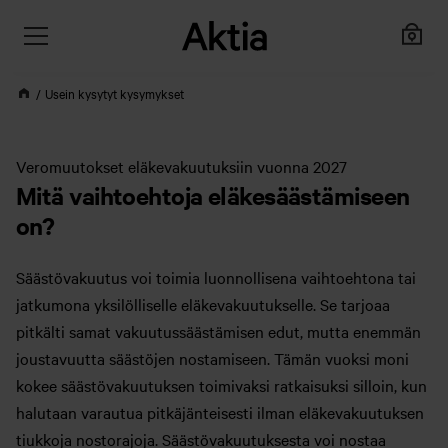
Usein kysytyt kysymykset
Veromuutokset eläkevakuutuksiin vuonna 2027
Mitä vaihtoehtoja eläkesäästämiseen
on?
Säästövakuutus voi toimia luonnollisena vaihtoehtona tai
jatkumona yksilölliselle eläkevakuutukselle. Se tarjoaa
pitkälti samat vakuutussäästämisen edut, mutta enemmän
joustavuutta säästöjen nostamiseen. Tämän vuoksi moni
kokee säästövakuutuksen toimivaksi ratkaisuksi silloin, kun
halutaan varautua pitkäjänteisesti ilman eläkevakuutuksen
tiukkoja nostorajoja. Säästövakuutuksesta voi nostaa