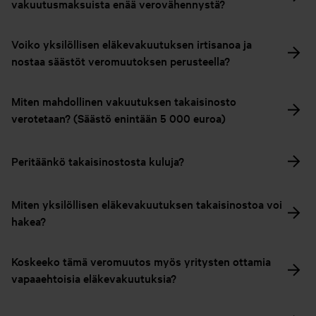
vakuutusmaksuista enää verovähennystä?
Voiko yksilöllisen eläkevakuutuksen irtisanoa ja
nostaa säästöt veromuutoksen perusteella?
Miten mahdollinen vakuutuksen takaisinosto
verotetaan? (Säästö enintään 5 000 euroa)
Peritäänkö takaisinostosta kuluja?
Miten yksilöllisen eläkevakuutuksen takaisinostoa voi
hakea?
Koskeeko tämä veromuutos myös yritysten ottamia
vapaaehtoisia eläkevakuutuksia?