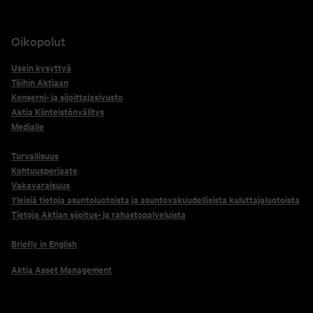
Oikopolut
Usein kysyttyä
Töihin Aktiaan
Konserni- ja sijoittajasivusto
Aktia Kiinteistönvälitys
Medialle
Turvallisuus
Kohtuusperiaate
Vakavaraisuus
Yleisiä tietoja asuntoluotoista ja asuntovakuudellisista kuluttajaluotoista
Tietoja Aktian sijoitus- ja rahastopalveluista
Briefly in English
Aktia Asset Management