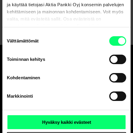
Asiakaspalvelu
ja käyttää tietojasi Aktia Pankki Oyj konsernin palvelujen
kehittämiseen ja mainonnan kohdentamiseen. Voit myös
Lähetä viesti verkkopankissa
valita, mitä evästeitä sallit. Osa evästeistä on
sivustojemme luotettavan ja turvallisen toiminnan
kannalta välttämättömiä.
Suostumuksen
Välttämättömät
valinta
Toiminnan kehitys
Hyvä pankki.
Ja erinomainen
Kohdentaminen
varainhoitaja.
Markkinointi
Asiakaspalvelu
Henkilöasiakkaat
Hyväksy kaikki evästeet
ark. 8-18
010 247 010