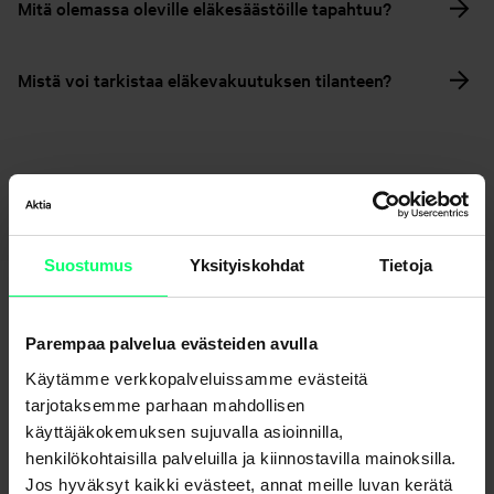
Mitä olemassa oleville eläkesäästöille tapahtuu?
Mistä voi tarkistaa eläkevakuutuksen tilanteen?
Palaa sivulle – Säästäminen ja sijoittaminen
Suostumus
Yksityiskohdat
Tietoja
Parempaa palvelua evästeiden avulla
Käytämme verkkopalveluissamme evästeitä
tarjotaksemme parhaan mahdollisen
käyttäjäkokemuksen sujuvalla asioinnilla,
Etkö löydä etsimääsi?
henkilökohtaisilla palveluilla ja kiinnostavilla mainoksilla.
Jos hyväksyt kaikki evästeet, annat meille luvan kerätä