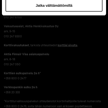
Jatka välttämättömillä
Yritysasiakkaat
ark. 9-16
010 247 6700
Vakuutusasiat, Aktia Henkivakuutus Oy
ark. 9-15
010 247 8300
Korttivakuutukset
, tarkista yhteystiedot
korttisi sivulta
.
Aktia Finnair Visa asiakaspalvelu
ark. 8-18
010 247 050
Korttien sulkupalvelu 24 h*
+358 800 0 2477
Verkko­pankin sulku 24 h
+358 20 333
*Korttiturvallisuuspalvelun yhteydenotot kortinhaltijoille tulevat numerosta
+358 800 0 2476, soita tähän numeroon vain erikseen pyydettäessä.