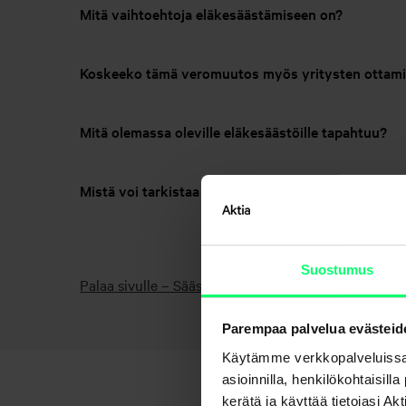
Mitä vaihtoehtoja eläkesäästämiseen on?
Koskeeko tämä veromuutos myös yritysten ottami
Mitä olemassa oleville eläkesäästöille tapahtuu?
Mistä voi tarkistaa eläkevakuutuksen tilanteen?
Suostumus
Palaa sivulle – Säästäminen ja sijoittaminen
Parempaa palvelua evästeid
Käytämme verkkopalveluissa
asioinnilla, henkilökohtaisill
kerätä ja käyttää tietojasi 