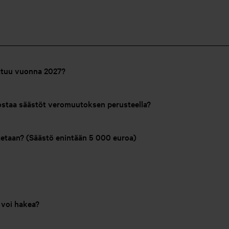
uttuu vuonna 2027?
nostaa säästöt veromuutoksen perusteella?
etaan? (Säästö enintään 5 000 euroa)
 voi hakea?