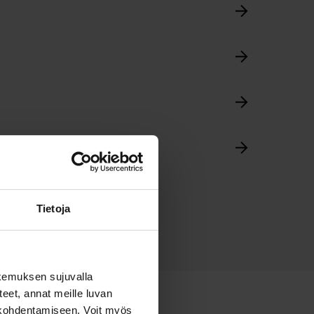
Tietoja
kemuksen sujuvalla
steet, annat meille luvan
n kohdentamiseen. Voit myös