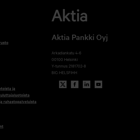
Aktia Pankki Oyj
vusto
Arkadiankatu 4-6
00100 Helsinki
Y-tunnus: 2181702-8
BIC: HELSFIHH
otoista ja
uluttajaluotoista
 ja rahastopalveluista
nt