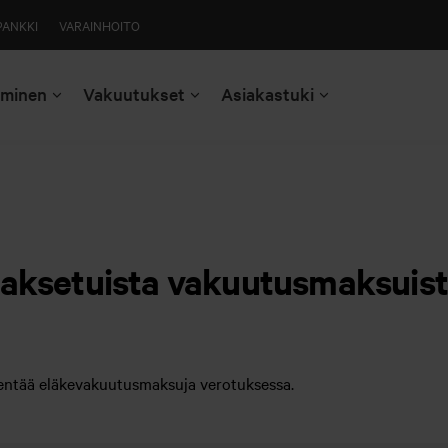
PANKKI
VARAINHOITO
aminen
Vakuutukset
Asiakastuki
maksetuista vakuutusmaksuis
ähentää eläkevakuutusmaksuja verotuksessa.