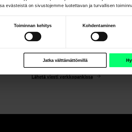
. Osa evästeistä on sivustojemme luotettavan ja turvallisen toimin
Toiminnan kehitys
Kohdentaminen
Etkö löydä etsimääsi?
Jatka välttämättömillä
Hy
Asiakaspalvelu
Lähetä viesti verkkopankissa