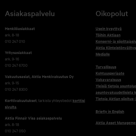
Asiakaspalvelu
Oikopolut
Henkilöasiakkaat
Usein kysyttyä
ark. 8-18
Töihin Aktiaan
010 247 010
Konserni- ja sijoittajasi
Aktia Kiinteistönvälitys
Yritysasiakkaat
Medialle
ark. 9-16
010 247 6700
Turvallisuus
Kohtuusperiaate
Vakuutusasiat, Aktia Henkivakuutus Oy
Vakavaraisuus
ark. 9-15
Yleisiä tietoja asuntolu
010 247 8300
asuntovakuudellisista k
Tietoja Aktian sijoitus-
Korttivakuutukset
, tarkista yhteystiedot
korttisi
sivulta
.
Briefly in English
Aktia Finnair Visa asiakaspalvelu
Aktia Asset Manageme
ark. 8-18
010 247 050