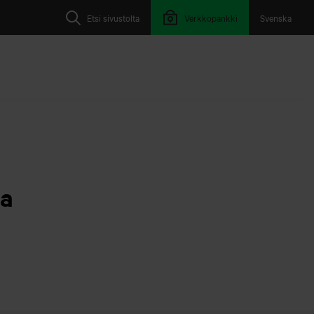
Etsi sivustolta
Verkkopankki
Svenska
ta