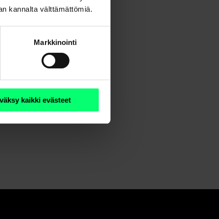
nan kannalta välttämättömiä.
Markkinointi
väksy kaikki evästeet