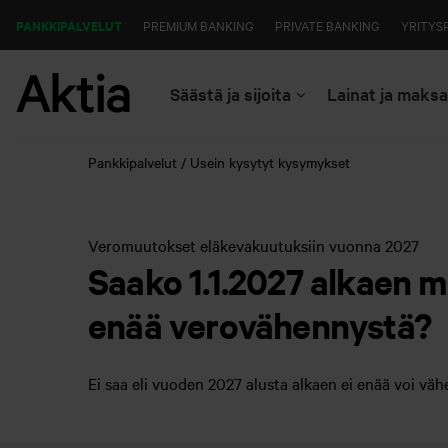
PANKKIPALVELUT
PREMIUM BANKING
PRIVATE BANKING
YRITYS
Säästä ja sijoita
Lainat ja maks
Pankkipalvelut
Usein kysytyt kysymykset
Veromuutokset eläkevakuutuksiin vuonna 2027
Saako 1.1.2027 alkaen 
enää verovähennystä?
Ei saa eli vuoden 2027 alusta alkaen ei enää voi v