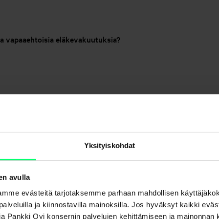
a vapaaehtoisia eläkevakuutuksia?
Yksityiskohdat
en avulla
mme evästeitä tarjotaksemme parhaan mahdollisen käyttäjäko
a palveluilla ja kiinnostavilla mainoksilla. Jos hyväksyt kaikki evä
Aktia Pankki Oyj konsernin palvelujen kehittämiseen ja mainonna