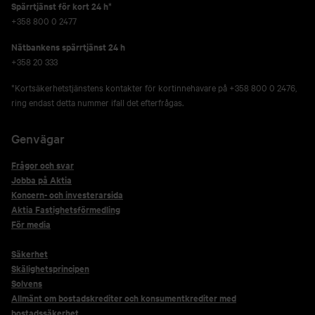
Spärrtjänst för kort 24 h*
+358 800 0 2477
Nätbankens spärrtjänst 24 h
+358 20 333
*Kortsäkerhetstjänstens kontakter för kortinnehavare på +358 800 0 2476,
ring endast detta nummer ifall det efterfrågas.
Genvägar
Frågor och svar
Jobba på Aktia
Koncern- och investerarsida
Aktia Fastighetsförmedling
För media
Säkerhet
Skälighetsprincipen
Solvens
Allmänt om bostadskrediter och konsumentkrediter med
bostadssäkerhet