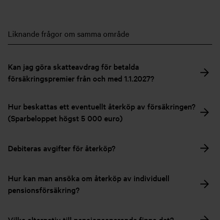
Liknande frågor om samma område
Kan jag göra skatteavdrag för betalda
försäkringspremier från och med 1.1.2027?
Hur beskattas ett eventuellt återköp av försäkringen?
(Sparbeloppet högst 5 000 euro)
Debiteras avgifter för återköp?
Hur kan man ansöka om återköp av individuell
pensionsförsäkring?
Vilka alternativ till pensionssparande finns det?