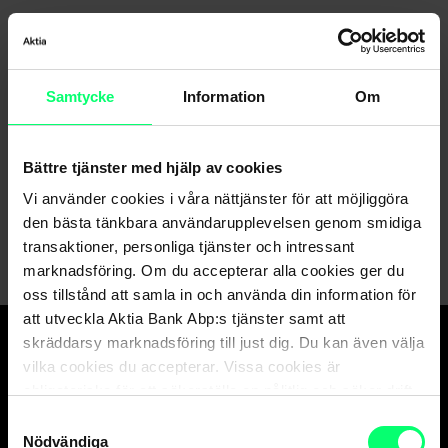
Samtycke
Information
Om
Hittar du inte det du söker?
Kundservice
Bättre tjänster med hjälp av cookies
Vi använder cookies i våra nättjänster för att möjliggöra
Skicka ett meddelande till oss via nätbanken
den bästa tänkbara användarupplevelsen genom smidiga
transaktioner, personliga tjänster och intressant
marknadsföring. Om du accepterar alla cookies ger du
oss tillstånd att samla in och använda din information för
att utveckla Aktia Bank Abp:s tjänster samt att
skräddarsy marknadsföring till just dig. Du kan även välja
vilka cookies du accepterar. Vissa cookies är
Den goda banken.
obligatoriska för att säkerställa en pålitlig och säker drift
Och suveräna
av våra digitala tjänster.
Samtyckesval
kapitalförvaltaren.
Nödvändiga