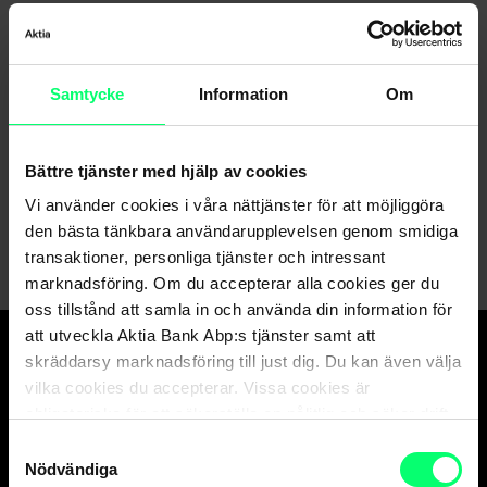
Samtycke
Information
Om
Hittar du inte det du söker?
Kundservice
Bättre tjänster med hjälp av cookies
Vi använder cookies i våra nättjänster för att möjliggöra
Skicka ett meddelande till oss via nätbanken
den bästa tänkbara användarupplevelsen genom smidiga
transaktioner, personliga tjänster och intressant
marknadsföring. Om du accepterar alla cookies ger du
oss tillstånd att samla in och använda din information för
att utveckla Aktia Bank Abp:s tjänster samt att
skräddarsy marknadsföring till just dig. Du kan även välja
Den goda banken.
vilka cookies du accepterar. Vissa cookies är
Och suveräna
obligatoriska för att säkerställa en pålitlig och säker drift
kapitalförvaltaren.
av våra digitala tjänster.
Samtyckesval
Nödvändiga