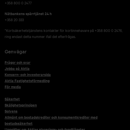
+358 800 0 2477
Nätbankens spärrtjänst 24 h
+358 20 333
*Kortsäkerhetstjänstens kontakter för kortinnehavare på +358 800 0 2476,
ring endast detta nummer ifall det efterfrågas.
Genvägar
Frågor och svar
Jobba på Aktia
Koncern- och investerarsida
Aktia Fastighetsförmedling
För media
Säkerhet
Skälighetsprincipen
Solvens
Allmänt om bostadskrediter och konsumentkrediter med
bostadssäkerhet
Uppgifter om Aktias placerings- och fondtjänster