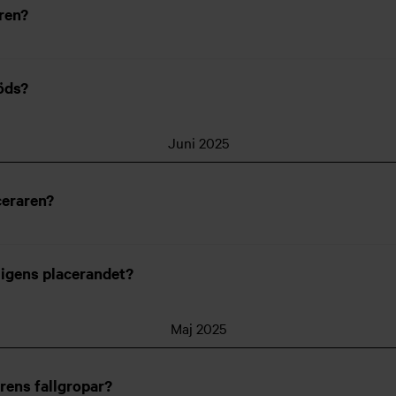
ren?
döds?
Juni 2025
ceraren?
lligens placerandet?
Maj 2025
rens fallgropar?