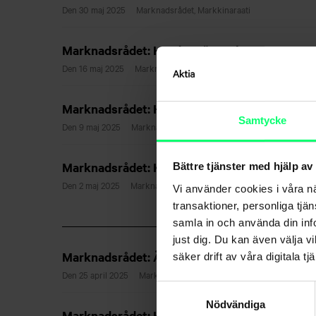
Den 30 maj 2025
Marknadsrådet, Markkinaraati
Marknadsrådet: Hurdant är ett bra testament
Den 16 maj 2025
Marknadsrådet, Markkinaraati
Marknadsrådet: Hur påverkar handelskriget r
Samtycke
Den 9 maj 2025
Marknadsrådet, Markkinaraati
Marknadsrådet: Kommer vi att se fler börsint
Bättre tjänster med hjälp av
Den 2 maj 2025
Marknadsrådet, Markkinaraati
Vi använder cookies i våra n
transaktioner, personliga tjä
samla in och använda din info
just dig. Du kan även välja vi
Marknadsrådet: Är nu rätt tid att använda s
säker drift av våra digitala tjä
Den 25 april 2025
Marknadsrådet, Markkinaraati
Samtyckesval
Nödvändiga
Marknadsrådet: Hur står det till på bostads