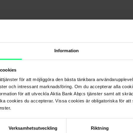
e?
esultatperioden?
Information
roduktioner på Helsingforsbörsen i år?
 cookies
ättjänster för att möjliggöra den bästa tänkbara användarupple
nster och intressant marknadsföring. Om du accepterar alla cookie
April 2025
rmation för att utveckla Aktia Bank Abp:s tjänster samt att skrä
lka cookies du accepterar. Vissa cookies är obligatoriska för att s
kuldhävstång?
nster.
Verksamhetsutveckling
Riktning
marknaden?