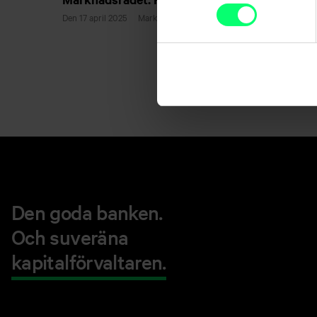
Den 17 april 2025
Marknadsrådet, Markkinaraati
Den goda banken.
Och suveräna
kapitalförvaltaren.