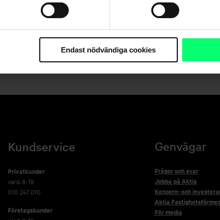
1
2
3
4
5
6
7
8
9
10
Endast nödvändiga cookies
Genvägar
Kundservice
Frågor och svar
Privatkunder
Jobba på Aktia
vard. 8-18
Koncern- och investera
010 247 010
Aktia Fastighetsförmed
Företagskunder
För media