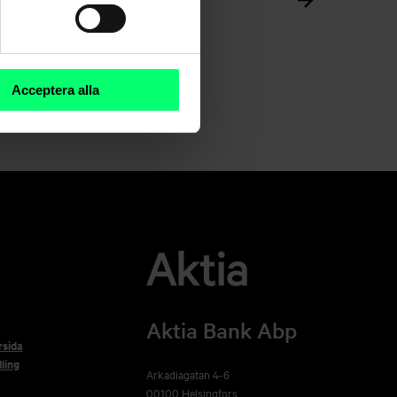
Acceptera alla
Aktia Bank Abp
rsida
ling
Arkadiagatan 4-6
00100 Helsingfors