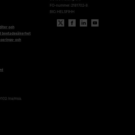
FO-nummer: 2181702-8
BIC: HELSFIHH
iter och
d bostadssäkerhet
acerings- och
nt
102: lna/msa.