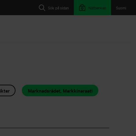
Sök på sidan
Nätbanken
Suomi
ikter
Marknadsrådet, Markkinaraati