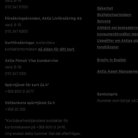
vard. 9-16
010 247 6700
Säkerhet
Skälighetsprincipen
Försäkringsärenden,
Aktia Livförsäkring Ab
Solvens
vard. 9-15
Allmänt om bostadskred
010 247 8300
konsumentkrediter me
Uppgifter om Aktias pl
Kortförsäkringar
, kontrollera
fondtjänster
kontaktinformation
på sidan för ditt kort
.
Briefly in English
Aktia Finnair Visa kundservice
vard. 8-18
Aktia Asset Manageme
010 247 050
Spärrtjänst för kort 24 h*
+358 800 0 2477
Samtalspris
Nummer som börjar på 0
Nätbankens spärrtjänst 24 h
+358 20 333
*Kortsäkerhetstjänstens kontakter för
kortinnehavare på +358 800 0 2476,
ring endast detta nummer ifall det efterfrågas.