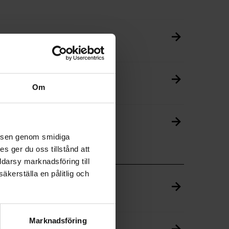
Om
velsen genom smidiga
s ger du oss tillstånd att
ddarsy marknadsföring till
äkerställa en pålitlig och
Marknadsföring