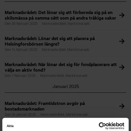
Marknadsrådet: Det lönar sig att förbereda sig på en
skilsmässa på samma sätt som på andra tråkiga saker
Den 28 februari 2025
Marknadsrådet, Markkinaraati
Marknadsrådet: Lönar det sig att placera på
Helsingforsbörsen längre?
Den 14 februari 2025
Marknadsrådet, Markkinaraati
Marknadsrådet: När lönar det sig för fondplacerare att
välja en aktiv fond?
Den 7 februari 2025
Marknadsrådet, Markkinaraati
Januari 2025
Marknadsrådet: Framtidstron avgör på
bostadsmarknaden
Den 24 januari 2025
Marknadsrådet, Markkinaraati
Marknadsrådet: Finlands ekonomi växer – fortsatt