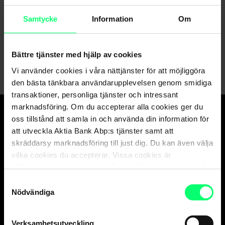
försiktighet och osäkerhet hos hushållen
Den 17 januari 2025
Marknadsrådet, Markkinaraati
Samtycke
Information
Om
1
2
3
4
5
6
7
8
9
10
Bättre tjänster med hjälp av cookies
Vi använder cookies i våra nättjänster för att möjliggöra
den bästa tänkbara användarupplevelsen genom smidiga
transaktioner, personliga tjänster och intressant
marknadsföring. Om du accepterar alla cookies ger du
oss tillstånd att samla in och använda din information för
Den goda banken.
att utveckla Aktia Bank Abp:s tjänster samt att
Och suveräna
skräddarsy marknadsföring till just dig. Du kan även välja
kapitalförvaltaren.
vilka cookies du accepterar. Vissa cookies är
obligatoriska för att säkerställa en pålitlig och säker drift
av våra digitala tjänster.
Samtyckesval
Nödvändiga
Kundservice
Privatkunder
Verksamhetsutveckling