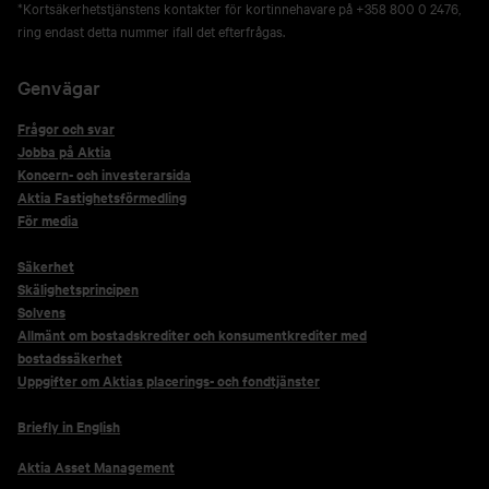
*Kortsäkerhetstjänstens kontakter för kortinnehavare på +358 800 0 2476,
ring endast detta nummer ifall det efterfrågas.
Genvägar
Frågor och svar
Jobba på Aktia
Koncern- och investerarsida
Aktia Fastighetsförmedling
För media
Säkerhet
Skälighetsprincipen
Solvens
Allmänt om bostadskrediter och konsumentkrediter med
bostadssäkerhet
Uppgifter om Aktias placerings- och fondtjänster
Briefly in English
Aktia Asset Management