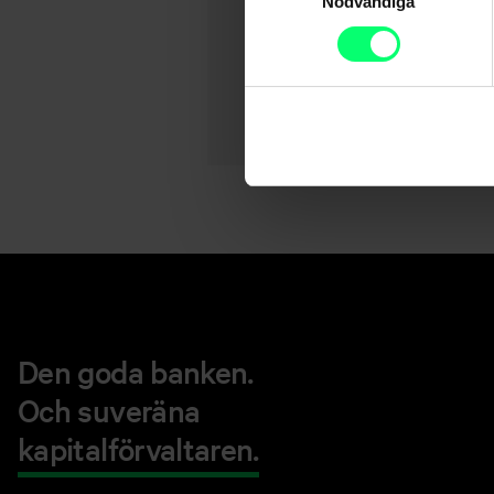
Nödvändiga
Den goda banken.
Och suveräna
kapitalförvaltaren.