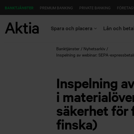
BANKTJÄNSTER
PREMIUM BANKING
PRIVATE BANKING
FÖRETAG
Spara och placera
Lån och beta
Banktjänster
Nyhetsarkiv
Inspelning av webinar: SEPA-expressbetalni
Inspelning a
i materialöve
säkerhet för 
finska)