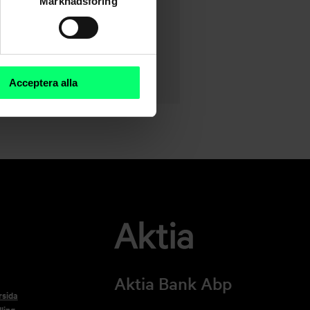
Marknadsföring
Acceptera alla
Aktia Bank Abp
rsida
ling