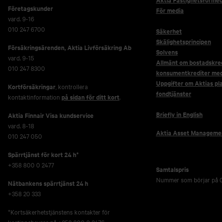
Företagskunder
För media
vard. 9-16
010 247 6700
Säkerhet
Skälighetsprincipen
Försäkringsärenden,
Aktia Livförsäkring Ab
Solvens
vard. 9-15
Allmänt om bostadskred
010 247 8300
konsumentkrediter me
Uppgifter om Aktias pl
Kortförsäkringar
, kontrollera
fondtjänster
kontaktinformation
på sidan för ditt kort
.
Briefly in English
Aktia Finnair Visa kundservice
vard. 8-18
Aktia Asset Manageme
010 247 050
Spärrtjänst för kort 24 h*
+358 800 0 2477
Samtalspris
Nummer som börjar på 0
Nätbankens spärrtjänst 24 h
+358 20 333
*Kortsäkerhetstjänstens kontakter för
kortinnehavare på +358 800 0 2476,