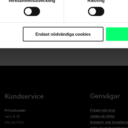
Verksamhetsutveckling
Riktning
Dela
Endast nödvändiga cookies
Genvägar
Kundservice
Frågor och svar
Privatkunder
Jobba på Aktia
vard. 8-18
Koncern- och investera
010 247 010
Aktia Fastighetsförmed