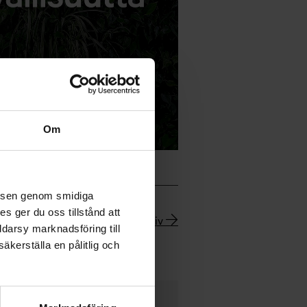
Om
velsen genom smidiga
s ger du oss tillstånd att
Nyhetsarkiv
ddarsy marknadsföring till
äkerställa en pålitlig och