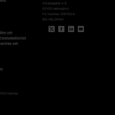
Arkadiagatan 4-6
00100 Helsingfors
FO-nummer: 2181702-8
BIC: HELSFIHH
iter och
d bostadssäkerhet
acerings- och
nt
102: lna/msa.