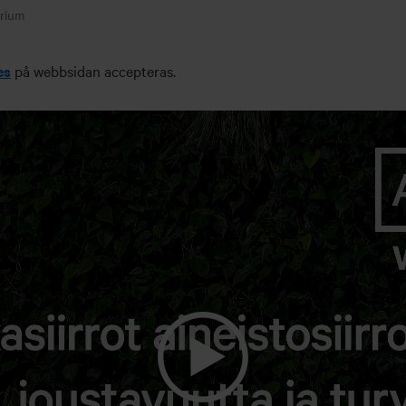
arium
es
på webbsidan accepteras.