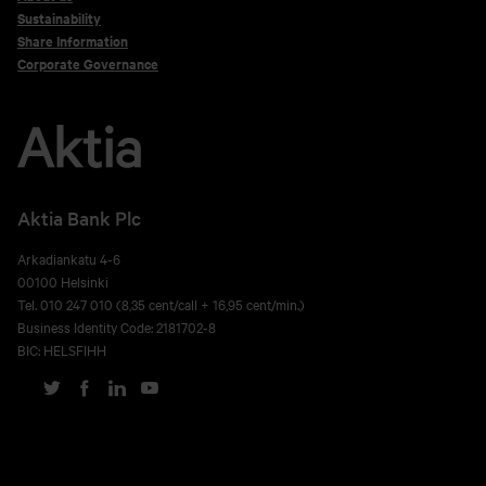
Sustainability
Share Information
Corporate Governance
Aktia Bank Plc
Arkadiankatu 4-6
00100 Helsinki
Tel. 010 247 010 (8,35 cent/call + 16,95 cent/min.)
Business Identity Code: 2181702-8
BIC: HELSFIHH