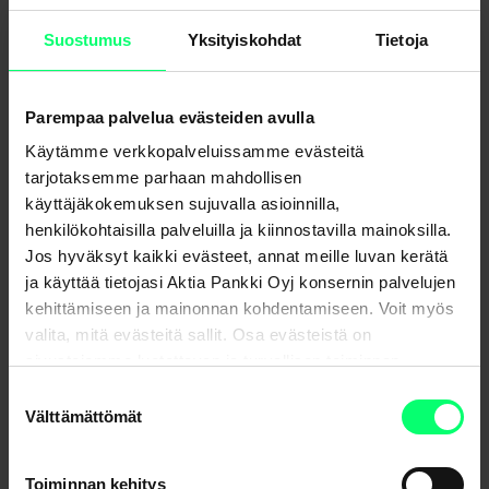
+31 6 1227 6273
Bas.smit(at)oceansidecapitalpartners.com
Suostumus
Yksityiskohdat
Tietoja
Parempaa palvelua evästeiden avulla
Käytämme verkkopalveluissamme evästeitä
tarjotaksemme parhaan mahdollisen
käyttäjäkokemuksen sujuvalla asioinnilla,
henkilökohtaisilla palveluilla ja kiinnostavilla mainoksilla.
Jos hyväksyt kaikki evästeet, annat meille luvan kerätä
ja käyttää tietojasi Aktia Pankki Oyj konsernin palvelujen
kehittämiseen ja mainonnan kohdentamiseen. Voit myös
valita, mitä evästeitä sallit. Osa evästeistä on
sivustojemme luotettavan ja turvallisen toiminnan
kannalta välttämättömiä.
Suostumuksen
Välttämättömät
valinta
Toiminnan kehitys