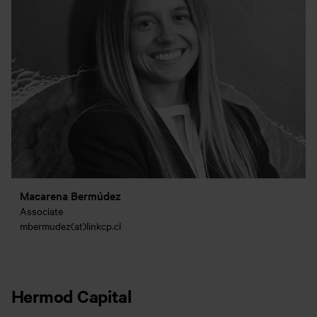
Macarena Bermúdez
Associate
mbermudez(at)linkcp.cl
Hermod Capital