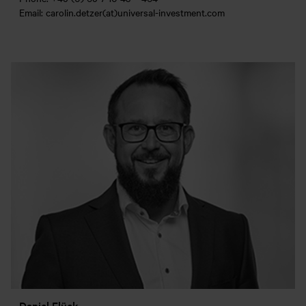
Email: carolin.detzer(at)universal-investment.com
Daniel Flück