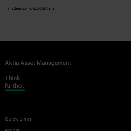
matleena.riikola(at)aktia.fi
Aktia Asset Management
Think
further.
Quick Links
About us