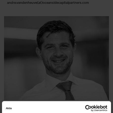
andre.vandenheuve(at)oceansidecapitalpartners.com
Bas Smit
Head of Business Development Belgium & Luxembourg