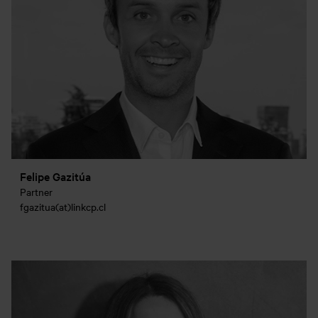
Felipe Gazitúa
Partner
fgazitua(at)linkcp.cl