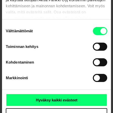
Experience in financial markets since 2016.
kehittämiseen ja mainonnan kohdentamiseen. Voit myös
valita, mitä evästeitä sallit. Osa evästeistä on
sivustojemme luotettavan ja turvallisen toiminnan
kannalta välttämättömiä.
Suostumuksen
Välttämättömät
valinta
Toiminnan kehitys
Kohdentaminen
Markkinointi
Hyväksy kaikki evästeet