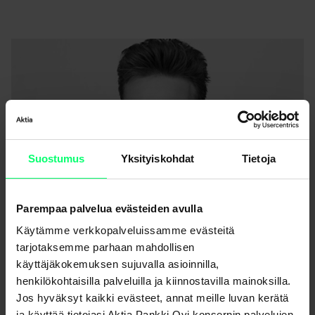
Suostumus
Yksityiskohdat
Tietoja
Parempaa palvelua evästeiden avulla
Käytämme verkkopalveluissamme evästeitä
tarjotaksemme parhaan mahdollisen
käyttäjäkokemuksen sujuvalla asioinnilla,
henkilökohtaisilla palveluilla ja kiinnostavilla mainoksilla.
Robert Suomi
Jos hyväksyt kaikki evästeet, annat meille luvan kerätä
Senior Quantitative Analyst
ja käyttää tietojasi Aktia Pankki Oyj konsernin palvelujen