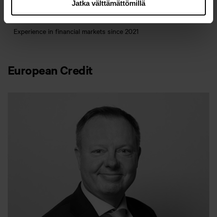
Sebastian Jussila
Jatka välttämättömillä
Junior Analyst
Experience in financial markets since 2021
European Credit