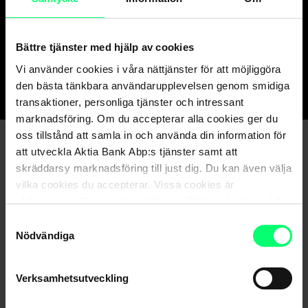
WhatsApp
Språk: engelska
Bättre tjänster med hjälp av cookies
Tjänsten är tillgänglig vardagar kl. 8–20.
Vi använder cookies i våra nättjänster för att möjliggöra
den bästa tänkbara användarupplevelsen genom smidiga
transaktioner, personliga tjänster och intressant
marknadsföring. Om du accepterar alla cookies ger du
oss tillstånd att samla in och använda din information för
att utveckla Aktia Bank Abp:s tjänster samt att
skräddarsy marknadsföring till just dig. Du kan även välja
Registrera dig enkelt för tjänsten
vilka cookies du accepterar. Vissa cookies är
obligatoriska för att säkerställa en pålitlig och säker drift
Användning av Concierge-tjänsten
av våra digitala tjänster.
Samtyckesval
Nödvändiga
Verksamhetsutveckling
Läs mer om Concierge-tjänsten