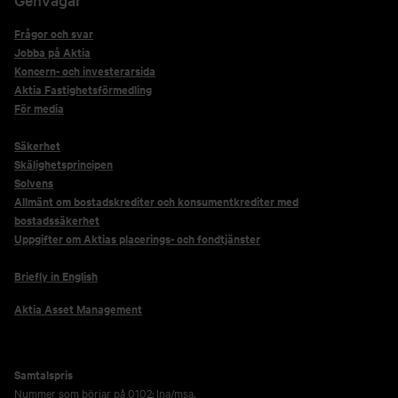
Frågor och svar
Jobba på Aktia
Koncern- och investerarsida
Aktia Fastighetsförmedling
För media
Säkerhet
Skälighetsprincipen
Solvens
Allmänt om bostadskrediter och konsumentkrediter med
bostadssäkerhet
Uppgifter om Aktias placerings- och fondtjänster
Briefly in English
Aktia Asset Management
Samtalspris
Nummer som börjar på 0102: lna/msa.