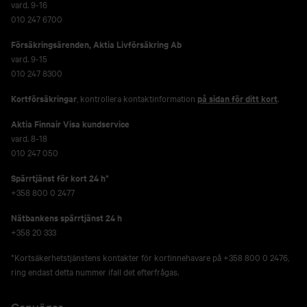
vard. 9-16
010 247 6700
Försäkringsärenden,
Aktia Livförsäkring Ab
vard. 9-15
010 247 8300
Kortförsäkringar
, kontrollera kontaktinformation
på sidan för ditt kort
.
Aktia Finnair Visa kundservice
vard. 8-18
010 247 050
Spärrtjänst för kort 24 h*
+358 800 0 2477
Nätbankens spärrtjänst 24 h
+358 20 333
*Kortsäkerhetstjänstens kontakter för kortinnehavare på +358 800 0 2476,
ring endast detta nummer ifall det efterfrågas.
Genvägar