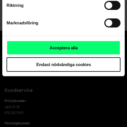
Alla tjänster och mer information hittar du på:
Riktning
https://www.visaconcierge.eu
Marknadsföring
Acceptera alla
Den goda banken.
Och suveräna
Endast nödvändiga cookies
kapitalförvaltaren.
Kundservice
Privatkunder
vard. 8-18
010 247 010
Företagskunder