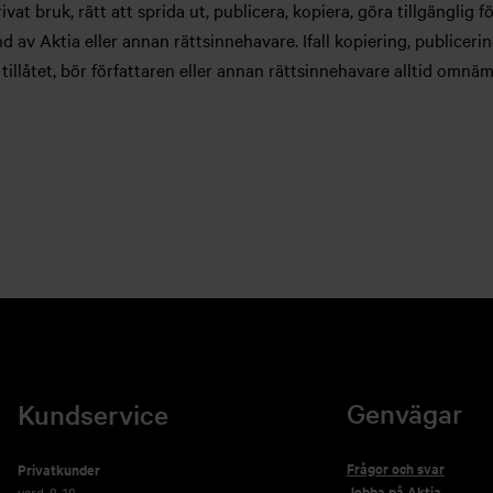
vat bruk, rätt att sprida ut, publicera, kopiera, göra tillgänglig 
ånd av Aktia eller annan rättsinnehavare. Ifall kopiering, publiceri
 tillåtet, bör författaren eller annan rättsinnehavare alltid omnä
Genvägar
Kundservice
Frågor och svar
Privatkunder
Jobba på Aktia
vard. 8-18