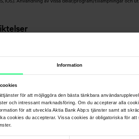
, iOS). Användning av vissa delar/program/tillämpningar och ut
iktelser
håll av anordningar, program och telekommunikationsförbindelse
perativsystemet han använder är up-to-date och att datasäkerhets
en genomgår regelbundna datasäkerhetsuppdateringar.
Information
t lag, god sed samt villkoren och avtalen enligt punkt 1.3. Servic
re eller tredje part.
 cookies
ättjänster för att möjliggöra den bästa tänkbara användarupple
ada som han förorsakat Aktia, Samarbetspartner, annan Användare
nster och intressant marknadsföring. Om du accepterar alla cookie
rmation för att utveckla Aktia Bank Abp:s tjänster samt att skrä
lka cookies du accepterar. Vissa cookies är obligatoriska för att s
nster.