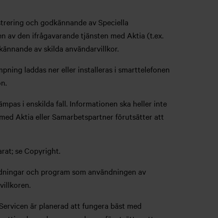
gistrering och godkännande av Speciella
 av den ifrågavarande tjänsten med Aktia (t.ex.
ännande av skilda användarvillkor.
pning laddas ner eller installeras i smarttelefonen
on.
mpas i enskilda fall. Informationen ska heller inte
med Aktia eller Samarbetspartner förutsätter att
rat; se Copyright.
 anordningar och program som användningen av
villkoren.
 Servicen är planerad att fungera bäst med