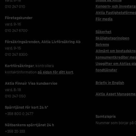
Koncern- och investera
010 247 010
Aktia Fastighetsförmed
Företagskunder
För media
vard. 9-16
010 247 6700
Säkerhet
Skälighetsprincipen
Försäkringsärenden,
Aktia Livförsäkring Ab
Solvens
vard. 9-15
Allmänt om bostadskred
010 247 8300
konsumentkrediter me
Uppgifter om Aktias pl
Kortförsäkringar
, kontrollera
fondtjänster
kontaktinformation
på sidan för ditt kort
.
Briefly in English
Aktia Finnair Visa kundservice
vard. 8-18
Aktia Asset Manageme
010 247 050
Spärrtjänst för kort 24 h*
+358 800 0 2477
Samtalspris
Nummer som börjar på 0
Nätbankens spärrtjänst 24 h
+358 20 333