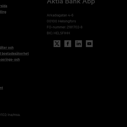
Aktia Bank Abp
rsida
ling
Arkadiagatan 4-6
00100 Helsingfors
FO-nummer: 2181702-8
BIC: HELSFIHH
iter och
d bostadssäkerhet
acerings- och
nt
102: lna/msa.