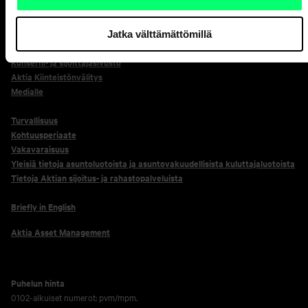
Oikopolut
Usein kysyttyä
Jatka välttämättömillä
Töihin Aktiaan
Konserni- ja sijoittajasivusto
Aktia Kiinteistönvälitys
Medialle
Turvallisuus
Kohtuusperiaate
Vakavaraisuus
Yleisiä tietoja asuntoluotoista ja asuntovakuudellisista kuluttajaluotoista
Tietoja Aktian sijoitus- ja rahastopalveluista
Briefly in English
Aktia Asset Management
Puhelun hinta
0102-alkuiset numerot: pvm/mpm.