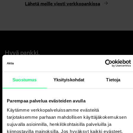
Lähetä meille viesti verkkopankissa
Hyvä pankki.
Ja erinomainen
varainhoitaja.
Suostumus
Yksityiskohdat
Tietoja
Asiakaspalvelu
Parempaa palvelua evästeiden avulla
Henkilöasiakkaat
ark. 8-18
Käytämme verkkopalveluissamme evästeitä
010 247 010
tarjotaksemme parhaan mahdollisen käyttäjäkokemuksen
sujuvalla asioinnilla, henkilökohtaisilla palveluilla ja
Yritysasiakkaat
kiinnostavilla mainoksilla. Jos hyväksyt kaikki evästeet,