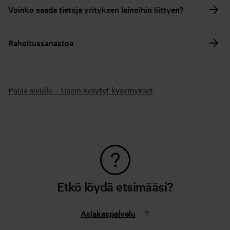
Voinko saada tietoja yrityksen lainoihin liittyen?
Rahoitussanastoa
Palaa sivulle – Usein kysytyt kysymykset
Etkö löydä etsimääsi?
Asiakaspalvelu