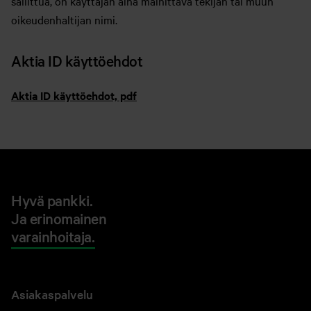
sallittua, on käyttäjän aina mainittava tekijän tai muun
oikeudenhaltijan nimi.
Aktia ID käyttöehdot
Aktia ID käyttöehdot, pdf
Hyvä pankki.
Ja erinomainen
varainhoitaja.
Asiakaspalvelu