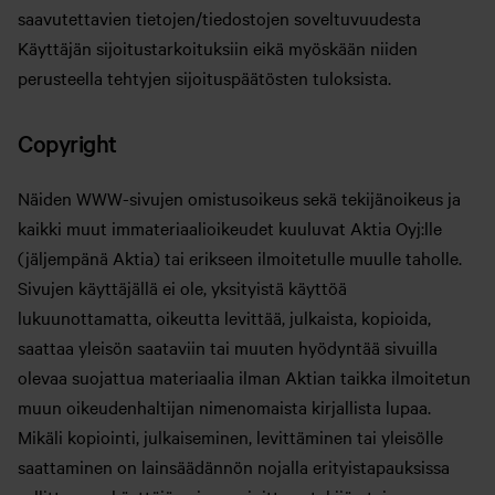
saavutettavien tietojen/tiedostojen soveltuvuudesta
Käyttäjän sijoitustarkoituksiin eikä myöskään niiden
perusteella tehtyjen sijoituspäätösten tuloksista.
Copyright
Näiden WWW-sivujen omistusoikeus sekä tekijänoikeus ja
kaikki muut immateriaalioikeudet kuuluvat Aktia Oyj:lle
(jäljempänä Aktia) tai erikseen ilmoitetulle muulle taholle.
Sivujen käyttäjällä ei ole, yksityistä käyttöä
lukuunottamatta, oikeutta levittää, julkaista, kopioida,
saattaa yleisön saataviin tai muuten hyödyntää sivuilla
olevaa suojattua materiaalia ilman Aktian taikka ilmoitetun
muun oikeudenhaltijan nimenomaista kirjallista lupaa.
Mikäli kopiointi, julkaiseminen, levittäminen tai yleisölle
saattaminen on lainsäädännön nojalla erityistapauksissa