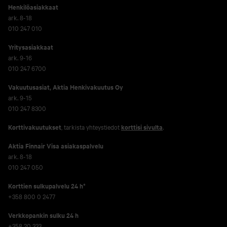
Henkilöasiakkaat
ark. 8-18
010 247 010
Yritysasiakkaat
ark. 9-16
010 247 6700
Vakuutusasiat, Aktia Henkivakuutus Oy
ark. 9-15
010 247 8300
Korttivakuutukset
, tarkista yhteystiedot
korttisi sivulta
.
Aktia Finnair Visa asiakaspalvelu
ark. 8-18
010 247 050
Korttien sulkupalvelu 24 h*
+358 800 0 2477
Verkko­pankin sulku 24 h
+358 20 333