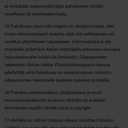
ei myöskään asenna käyttäjän puhelimeen mitään
sovellusta tai selainlaajennusta.
1.5 Palvelussa oleva informaatio on yleisluontoista, ellei
toisin nimenomaisesti mainita, eikä sitä sellaisenaan voi
soveltaa yksittäiseen tapaukseen. Informaatiota ei ole
myöskään pidettävä Aktian Käyttäjälle antamana sitovana
tarjouksena ellei toisin ole ilmoitettu. Oikeustoimen
tekeminen Aktian taikka Yhteistyökumppanin kanssa
edellyttää, että Palvelussa on nimenomainen toiminto
oikeustoimen tekemiselle kyseisen palvelun kohdalla.
1.6 Palvelun omistusoikeus, tekijänoikeus ja muut
immateriaalioikeudet kuuluvat Aktialle tai erikseen
ilmoitetulle muulle taholle; katso Copyright.
1.7 Aktialla on milloin tahansa oikeus muuttaa Palvelun
sisältöä, sen saatavilla oloa sekä sen käyttöön tarvittaville