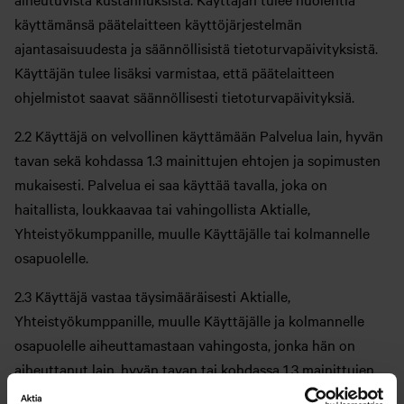
käyttämänsä päätelaitteen käyttöjärjestelmän
ajantasaisuudesta ja säännöllisistä tietoturvapäivityksistä.
Käyttäjän tulee lisäksi varmistaa, että päätelaitteen
ohjelmistot saavat säännöllisesti tietoturvapäivityksiä.
2.2 Käyttäjä on velvollinen käyttämään Palvelua lain, hyvän
tavan sekä kohdassa 1.3 mainittujen ehtojen ja sopimusten
mukaisesti. Palvelua ei saa käyttää tavalla, joka on
haitallista, loukkaavaa tai vahingollista Aktialle,
Yhteistyökumppanille, muulle Käyttäjälle tai kolmannelle
osapuolelle.
2.3 Käyttäjä vastaa täysimääräisesti Aktialle,
Yhteistyökumppanille, muulle Käyttäjälle ja kolmannelle
osapuolelle aiheuttamastaan vahingosta, jonka hän on
aiheuttanut lain, hyvän tavan tai kohdassa 1.3 mainittujen
ehtojen tai sopimusten vastaisella Palvelun käyttämisellä.