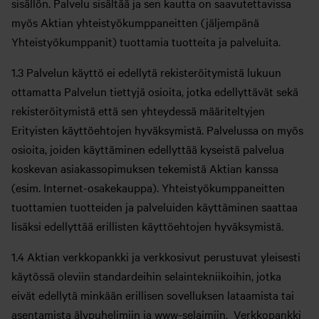
sisällön. Palvelu sisältää ja sen kautta on saavutettavissa
myös Aktian yhteistyökumppaneitten (jäljempänä
Yhteistyökumppanit) tuottamia tuotteita ja palveluita.
1.3 Palvelun käyttö ei edellytä rekisteröitymistä lukuun
ottamatta Palvelun tiettyjä osioita, jotka edellyttävät sekä
rekisteröitymistä että sen yhteydessä määriteltyjen
Erityisten käyttöehtojen hyväksymistä. Palvelussa on myös
osioita, joiden käyttäminen edellyttää kyseistä palvelua
koskevan asiakassopimuksen tekemistä Aktian kanssa
(esim. Internet-osakekauppa). Yhteistyökumppaneitten
tuottamien tuotteiden ja palveluiden käyttäminen saattaa
lisäksi edellyttää erillisten käyttöehtojen hyväksymistä.
1.4 Aktian verkkopankki ja verkkosivut perustuvat yleisesti
käytössä oleviin standardeihin selaintekniikoihin, jotka
eivät edellytä minkään erillisen sovelluksen lataamista tai
asentamista älypuhelimiin ja www-selaimiin. Verkkopankki