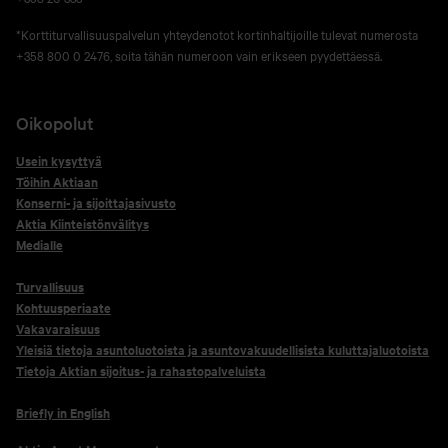
*Korttiturvallisuuspalvelun yhteydenotot kortinhaltijoille tulevat numerosta
+358 800 0 2476, soita tähän numeroon vain erikseen pyydettäessä.
Oikopolut
Usein kysyttyä
Töihin Aktiaan
Konserni- ja sijoittajasivusto
Aktia Kiinteistönvälitys
Medialle
Turvallisuus
Kohtuusperiaate
Vakavaraisuus
Yleisiä tietoja asuntoluotoista ja asuntovakuudellisista kuluttajaluotoista
Tietoja Aktian sijoitus- ja rahastopalveluista
Briefly in English