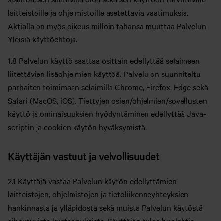
laitteistoille ja ohjelmistoille asetettavia vaatimuksia.
Aktialla on myös oikeus milloin tahansa muuttaa Palvelun
Yleisiä käyttöehtoja.
1.8 Palvelun käyttö saattaa osittain edellyttää selaimeen
liitettävien lisäohjelmien käyttöä. Palvelu on suunniteltu
parhaiten toimimaan selaimilla Chrome, Firefox, Edge sekä
Safari (MacOS, iOS). Tiettyjen osien/ohjelmien/sovellusten
käyttö ja ominaisuuksien hyödyntäminen edellyttää Java-
scriptin ja cookien käytön hyväksymistä.
Käyttäjän vastuut ja velvollisuudet
2.1 Käyttäjä vastaa Palvelun käytön edellyttämien
laitteistojen, ohjelmistojen ja tietoliikenneyhteyksien
hankinnasta ja ylläpidosta sekä muista Palvelun käytöstä
aiheutuvista kustannuksista. Käyttäjän tulee huolehtia