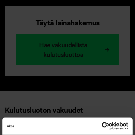
Täytä lainahakemus
Hae vakuudellista
kulutusluottoa
Kulutusluoton vakuudet
Lainan vakuudella tarkoitetaan omaisuutta, jonka
lainanottaja tai joku muu taho antaa pankille pantiksi siltä