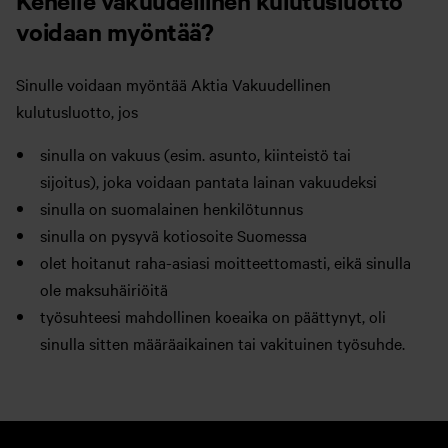
Kenelle vakuudellinen kulutusluotto
voidaan myöntää?
Sinulle voidaan myöntää Aktia Vakuudellinen
kulutusluotto, jos
sinulla on vakuus (esim. asunto, kiinteistö tai
sijoitus), joka voidaan pantata lainan vakuudeksi
sinulla on suomalainen henkilötunnus
sinulla on pysyvä kotiosoite Suomessa
olet hoitanut raha-asiasi moitteettomasti, eikä sinulla
ole maksuhäiriöitä
työsuhteesi mahdollinen koeaika on päättynyt, oli
sinulla sitten määräaikainen tai vakituinen työsuhde.