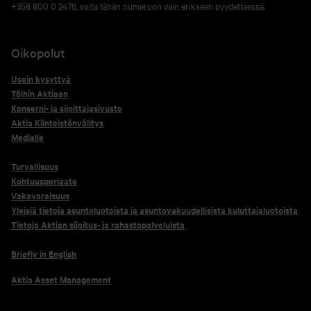
+358 800 0 2476, soita tähän numeroon vain erikseen pyydettäessä.
Oikopolut
Usein kysyttyä
Töihin Aktiaan
Konserni- ja sijoittajasivusto
Aktia Kiinteistönvälitys
Medialle
Turvallisuus
Kohtuusperiaate
Vakavaraisuus
Yleisiä tietoja asuntoluotoista ja asuntovakuudellisista kuluttajaluotoista
Tietoja Aktian sijoitus- ja rahastopalveluista
Briefly in English
Aktia Asset Management