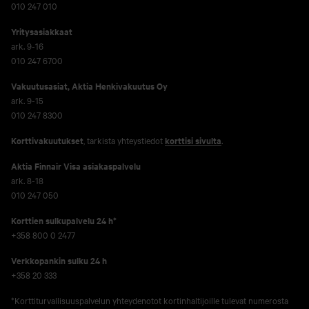
010 247 010
Yritysasiakkaat
ark. 9-16
010 247 6700
Vakuutusasiat, Aktia Henkivakuutus Oy
ark. 9-15
010 247 8300
Korttivakuutukset
, tarkista yhteystiedot
korttisi sivulta
.
Aktia Finnair Visa asiakaspalvelu
ark. 8-18
010 247 050
Korttien sulkupalvelu 24 h*
+358 800 0 2477
Verkko­pankin sulku 24 h
+358 20 333
*Korttiturvallisuuspalvelun yhteydenotot kortinhaltijoille tulevat numerosta