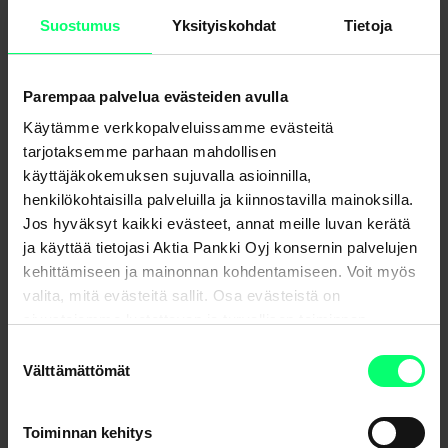
varalta, että lainanottaja ei pystyisi maksamaan lainaansa
Suostumus
Yksityiskohdat
Tietoja
takaisin. Eri omaisuuslajit ovat vakuuksina pankille hieman
eriarvoisia. Asuntolainan vakuudeksi tulee ensisijaisesti
Parempaa palvelua evästeiden avulla
aina ostettava asunto, mutta muihin lainoihin vakuudet
Käytämme verkkopalveluissamme evästeitä
voivat vaihdella.
tarjotaksemme parhaan mahdollisen
Pankki arvioi vakuudet ja laskee vakuuksille vakuusarvon.
käyttäjäkokemuksen sujuvalla asioinnilla,
Tietyn vakuuden vakuusarvo lasketaan aina
henkilökohtaisilla palveluilla ja kiinnostavilla mainoksilla.
Jos hyväksyt kaikki evästeet, annat meille luvan kerätä
tapauskohtaisesti.
ja käyttää tietojasi Aktia Pankki Oyj konsernin palvelujen
kehittämiseen ja mainonnan kohdentamiseen. Voit myös
Asuntovakuus
valita, mitä evästeitä sallit. Osa evästeistä on
sivustojemme luotettavan ja turvallisen toiminnan
kannalta välttämättömiä.
Suostumuksen
Muut vakuudet
Välttämättömät
valinta
Toiminnan kehitys