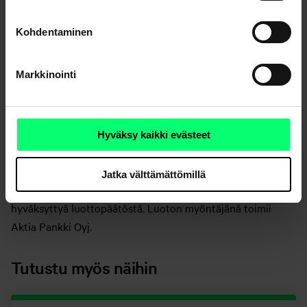
Lisätietoja
Kohdentaminen
Automaattisen päätöksenteon käyttö
Markkinointi
Velkakirjaluoton yleiset ehdot, yksityishenkilö
(pdf, 77
KB)
Hyväksy kaikki evästeet
Tutustu
hinnastoomme
.
Jatka välttämättömillä
Luoton myöntäminen edellyttää kaikissa tapauksissa
hyväksyttyä luottopäätöstä. Luoton myöntäjänä toimii
Aktia Pankki Oyj.
Tutustu myös näihin