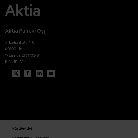
Aktia Pankki Oyj
Arkadiankatu 4-6
00100 Helsinki
Y-tunnus: 2181702-8
BIC: HELSFIHH
Käyttöehdot
Saavutettavuusseloste