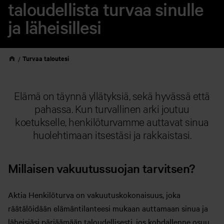
taloudellista turvaa sinulle
ja läheisillesi
Turvaa taloutesi
Elämä on täynnä yllätyksiä, sekä hyvässä että
pahassa. Kun turvallinen arki joutuu
koetukselle, henkilöturvamme auttavat sinua
huolehtimaan itsestäsi ja rakkaistasi.
Millaisen vakuutussuojan tarvitsen?
Aktia Henkilöturva on vakuutuskokonaisuus, joka
räätälöidään elämäntilanteesi mukaan auttamaan sinua ja
läheisiäsi pärjäämään taloudellisesti, jos kohdallenne osuu