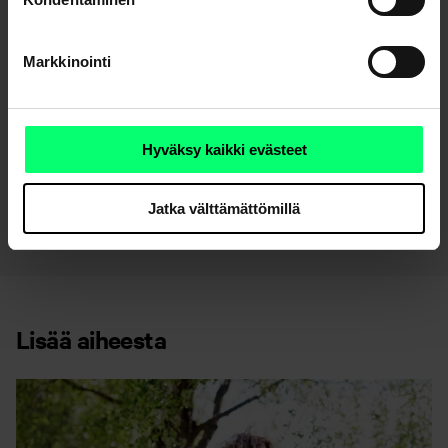
selviämään taloudellisesti, jos vakava sairaus muuttaa
arkeasi.
Markkinointi
Lue lisää vakavan sairauden turvasta
Hyväksy kaikki evästeet
Jatka välttämättömillä
Lisää aiheesta