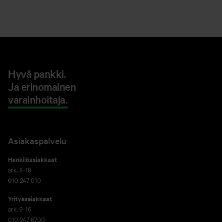
Hyvä pankki.
Ja erinomainen
varainhoitaja.
Asiakaspalvelu
Henkilöasiakkaat
ark. 8-18
010 247 010
Yritysasiakkaat
ark. 9-16
010 247 6700