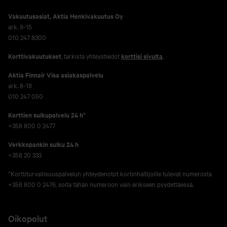
Vakuutusasiat, Aktia Henkivakuutus Oy
ark. 9-15
010 247 8300
Korttivakuutukset
, tarkista yhteystiedot
korttisi sivulta
.
Aktia Finnair Visa asiakaspalvelu
ark. 8-18
010 247 050
Korttien sulkupalvelu 24 h*
+358 800 0 2477
Verkko­pankin sulku 24 h
+358 20 333
*Korttiturvallisuuspalvelun yhteydenotot kortinhaltijoille tulevat numerosta
+358 800 0 2476, soita tähän numeroon vain erikseen pyydettäessä.
Oikopolut