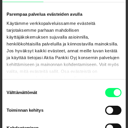
Taloudellista turvaa työkyvyttömyyden varalta
Parempaa palvelua evästeiden avulla
Vakuutus työkyvyttömyyden varalta auttaa sinua
Käytämme verkkopalveluissamme evästeitä
turvaamaan taloutesi tilanteissa, joissa et voi tehdä töitä.
tarjotaksemme parhaan mahdollisen
Turva tilapäisen työkyvyttömyyden varalta turvaa taloutesi,
käyttäjäkokemuksen sujuvalla asioinnilla,
jos jäät pitkälle sairauslomalle. Turva pysyvän
henkilökohtaisilla palveluilla ja kiinnostavilla mainoksilla.
työkyvyttömyyden varalta auttaa sinua sopeutumaan
Jos hyväksyt kaikki evästeet, annat meille luvan kerätä
uuteen elämäntilanteeseen, jos joudut
ja käyttää tietojasi Aktia Pankki Oyj konsernin palvelujen
työkyvyttömyyseläkkeelle etkä voi enää jatkaa työntekoa.
kehittämiseen ja mainonnan kohdentamiseen. Voit myös
valita, mitä evästeitä sallit. Osa evästeistä on
sivustojemme luotettavan ja turvallisen toiminnan
Lue lisää työkyvyttömyysvakuutuksesta
kannalta välttämättömiä.
Suostumuksen
Välttämättömät
valinta
Toiminnan kehitys
Apua hoitokuluihin, jos sairastut vakavasti
Vakuutus vakavan sairauden varalta auttaa sinua
Kohdentaminen