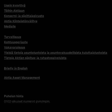
Usein kysyttyä
Töihin Aktiaan
Konserni- ja sijoittajasivusto
Aktia Kiinteistönvälitys
Medialle
Turvallisuus
Kohtuusperiaate
Vakavaraisuus
Yleisiä tietoja asuntoluotoista ja asuntovakuudellisista kuluttajaluotoista
Tietoja Aktian sijoitus- ja rahastopalveluista
Briefly in English
Aktia Asset Management
Puhelun hinta
0102-alkuiset numerot: pvm/mpm.