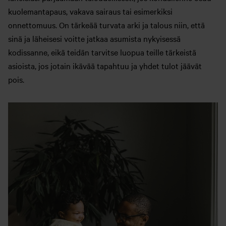
kuolemantapaus, vakava sairaus tai esimerkiksi
onnettomuus. On tärkeää turvata arki ja talous niin, että
sinä ja läheisesi voitte jatkaa asumista nykyisessä
kodissanne, eikä teidän tarvitse luopua teille tärkeistä
asioista, jos jotain ikävää tapahtuu ja yhdet tulot jäävät
pois.