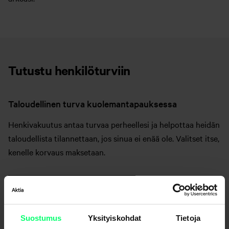
Tutustu henkilöturviin
Taloudellinen turva kuolemantapauksessa
Henkivakuutus antaa turvaa perheellesi ja helpottaa heidän
taloudellista tilannettaan, jos sinua ei enää ole. Valitset itse,
kenelle korvaus maksetaan.
Lue lisää henkivakuutuksesta
Suostumus
Yksityiskohdat
Tietoja