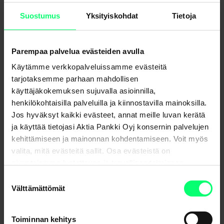
Blogit ja artikkelit
Suostumus
Yksityiskohdat
Tietoja
Parempaa palvelua evästeiden avulla
Käytämme verkkopalveluissamme evästeitä
tarjotaksemme parhaan mahdollisen
käyttäjäkokemuksen sujuvalla asioinnilla,
henkilökohtaisilla palveluilla ja kiinnostavilla mainoksilla.
Jos hyväksyt kaikki evästeet, annat meille luvan kerätä
ja käyttää tietojasi Aktia Pankki Oyj konsernin palvelujen
kehittämiseen ja mainonnan kohdentamiseen. Voit myös
valita, mitä evästeitä sallit. Osa evästeistä on
Suomalaisten henkivakuutusvaje huolestuttaa
sivustojemme luotettavan ja turvallisen toiminnan
tutkijoita – Aktian vaurastumissuunnitelma huomioi
kannalta välttämättömiä.
myös talouden riskitekijät
Suostumuksen
Välttämättömät
valinta
Blogit ja artikkelit
Toiminnan kehitys