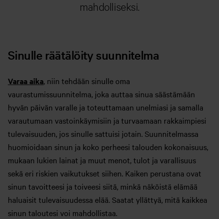
mahdolliseksi.
Sinulle räätälöity suunnitelma
Varaa aika
, niin tehdään sinulle oma
vaurastumissuunnitelma, joka auttaa sinua säästämään
hyvän päivän varalle ja toteuttamaan unelmiasi ja samalla
varautumaan vastoinkäymisiin ja turvaamaan rakkaimpiesi
tulevaisuuden, jos sinulle sattuisi jotain. Suunnitelmassa
huomioidaan sinun ja koko perheesi talouden kokonaisuus,
mukaan lukien lainat ja muut menot, tulot ja varallisuus
sekä eri riskien vaikutukset siihen. Kaiken perustana ovat
sinun tavoitteesi ja toiveesi siitä, minkä näköistä elämää
haluaisit tulevaisuudessa elää. Saatat yllättyä, mitä kaikkea
sinun taloutesi voi mahdollistaa.