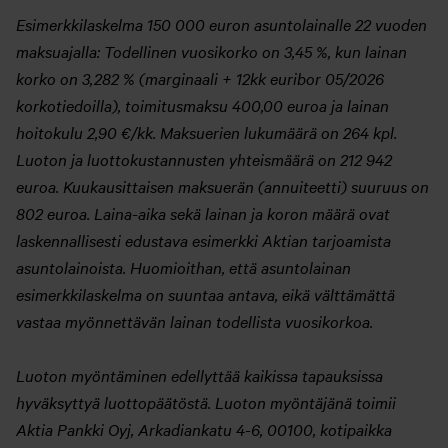
Esimerkkilaskelma 150 000 euron asuntolainalle 22 vuoden
maksuajalla: Todellinen vuosikorko on 3,45 %, kun lainan
korko on 3,282 % (marginaali + 12kk euribor 05/2026
korkotiedoilla), toimitusmaksu 400,00 euroa ja lainan
hoitokulu 2,90 €/kk. Maksuerien lukumäärä on 264 kpl.
Luoton ja luottokustannusten yhteismäärä on 212 942
euroa. Kuukausittaisen maksuerän (annuiteetti) suuruus on
802 euroa. Laina-aika sekä lainan ja koron määrä ovat
laskennallisesti edustava esimerkki Aktian tarjoamista
asuntolainoista. Huomioithan, että asuntolainan
esimerkkilaskelma on suuntaa antava, eikä välttämättä
vastaa myönnettävän lainan todellista vuosikorkoa.
Luoton myöntäminen edellyttää kaikissa tapauksissa
hyväksyttyä luottopäätöstä. Luoton myöntäjänä toimii
Aktia Pankki Oyj, Arkadiankatu 4-6, 00100, kotipaikka