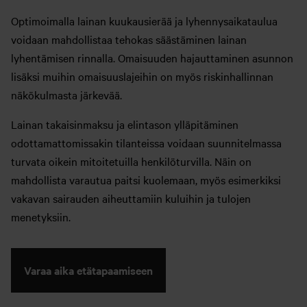
Optimoimalla lainan kuukausierää ja lyhennysaikataulua
voidaan mahdollistaa tehokas säästäminen lainan
lyhentämisen rinnalla. Omaisuuden hajauttaminen asunnon
lisäksi muihin omaisuuslajeihin on myös riskinhallinnan
näkökulmasta järkevää.
Lainan takaisinmaksu ja elintason ylläpitäminen
odottamattomissakin tilanteissa voidaan suunnitelmassa
turvata oikein mitoitetuilla henkilöturvilla. Näin on
mahdollista varautua paitsi kuolemaan, myös esimerkiksi
vakavan sairauden aiheuttamiin kuluihin ja tulojen
menetyksiin.
Varaa aika etätapaamiseen