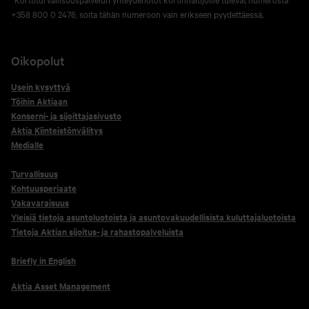
+358 800 0 2476, soita tähän numeroon vain erikseen pyydettäessä.
Oikopolut
Usein kysyttyä
Töihin Aktiaan
Konserni- ja sijoittajasivusto
Aktia Kiinteistönvälitys
Medialle
Turvallisuus
Kohtuusperiaate
Vakavaraisuus
Yleisiä tietoja asuntoluotoista ja asuntovakuudellisista kuluttajaluotoista
Tietoja Aktian sijoitus- ja rahastopalveluista
Briefly in English
Aktia Asset Management