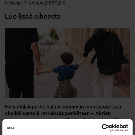
Helsinki, Y-tunnus 2181702-8.
Lue lisää aiheesta
Helsinkiläisperhe halusi enemmän joustavuutta ja
yksilöllisempiä ratkaisuja pankiltaan – Aktian
vaurastumissuunnitelma täytti odotukset ja yllätti
iloisesti