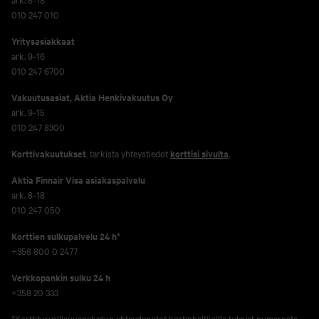
010 247 010
Yritysasiakkaat
ark. 9-16
010 247 6700
Vakuutusasiat, Aktia Henkivakuutus Oy
ark. 9-15
010 247 8300
Korttivakuutukset
, tarkista yhteystiedot
korttisi sivulta
.
Aktia Finnair Visa asiakaspalvelu
ark. 8-18
010 247 050
Korttien sulkupalvelu 24 h*
+358 800 0 2477
Verkko­pankin sulku 24 h
+358 20 333
*Korttiturvallisuuspalvelun yhteydenotot kortinhaltijoille tulevat numerosta