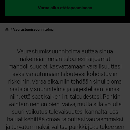
Varaa aika etätapaamiseen
Vaurastumissuunnitelma
Vaurastumissuunnitelma auttaa sinua
näkemään oman taloutesi tarjoamat
mahdollisuudet, kasvattamaan varallisuuttasi
sekä varautumaan talouteesi kohdistuviin
riskeihin. Varaa aika, niin tehdään sinulle oma
räätälöity suunnitelma ja järjestellään lainasi
niin, että saat kaiken irti taloudestasi. Pankin
vaihtaminen on pieni vaiva, mutta sillä voi olla
suuri vaikutus tulevaisuutesi kannalta. Jos
haluat kehittää omaa talouttasi vauraammaksi
ja turvatummaksi, valitse pankki, joka tekee sen