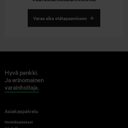
Varaa aika etätapaamiseen
Hyvä pankki.
Ja erinomainen
varainhoitaja.
Asiakaspalvelu
Henkilöasiakkaat
ark. 8-18