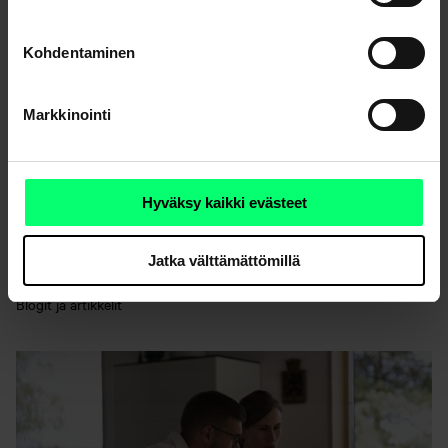
Kohdentaminen
Markkinointi
Hyväksy kaikki evästeet
Perheen vaurastumissuunnitelma sai vaihtamaan
Jatka välttämättömillä
pankkia
Blogit ja artikkelit