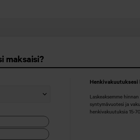
i maksaisi?
Henkivakuutuksesi 
Laskeaksemme hinnan h
syntymävuotesi ja va
henkivakuutuksia 15-70 