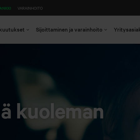
ANKKI
VARAINHOITO
kuutukset
Sijoittaminen ja varainhoito
Yritysasia
mä kuoleman