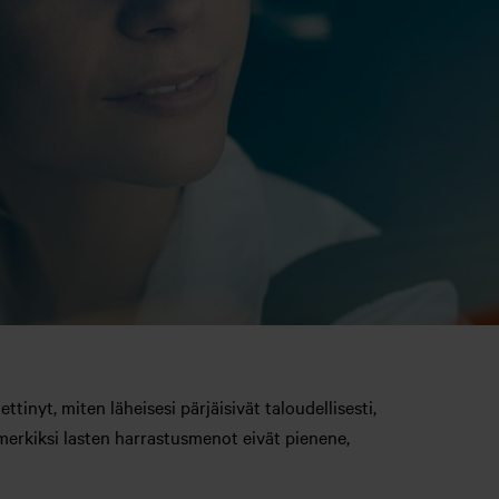
tinyt, miten läheisesi pärjäisivät taloudellisesti,
imerkiksi lasten harrastusmenot eivät pienene,