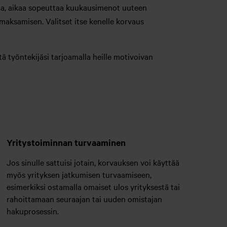
vaa, aikaa sopeuttaa kuukausimenot uuteen
 maksamisen. Valitset itse kenelle korvaus
tä työntekijäsi tarjoamalla heille motivoivan
Yritystoiminnan turvaaminen
Jos sinulle sattuisi jotain, korvauksen voi käyttää
myös yrityksen jatkumisen turvaamiseen,
esimerkiksi ostamalla omaiset ulos yrityksestä tai
rahoittamaan seuraajan tai uuden omistajan
hakuprosessin.