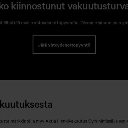
ko kiinnostunut vakuutusturv
it lähettää meille yhteydenottopyynnön. Olemme sinuun pian yh
Jätä yhteydenottopyyntö
akuutuksesta
ta markkinoi ja myy Aktia Henkivakuutus Oy:n nimissä ja sen va