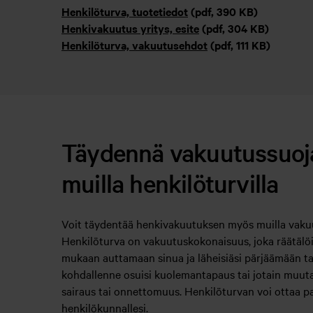
Henkilöturva, tuotetiedot
(pdf, 390 KB)
Henkivakuutus yritys, esite
(pdf, 304 KB)
Henkilöturva, vakuutusehdot
(pdf, 111 KB)
Täydennä vakuutussuoj
muilla henkilöturvilla
Voit täydentää henkivakuutuksen myös muilla vakuu
Henkilöturva on vakuutuskokonaisuus, joka räätälö
mukaan auttamaan sinua ja läheisiäsi pärjäämään tal
kohdallenne osuisi kuolemantapaus tai jotain muut
sairaus tai onnettomuus. Henkilöturvan voi ottaa pai
henkilökunnallesi.