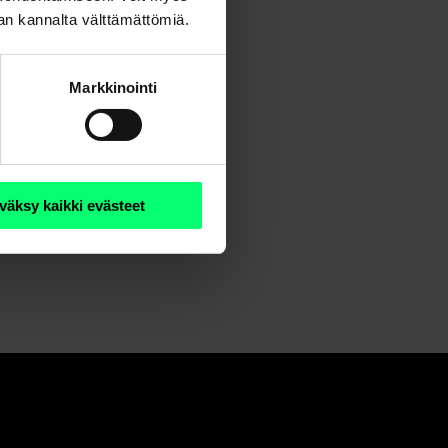
nan kannalta välttämättömiä.
Markkinointi
i
väksy kaikki evästeet