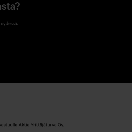
asta?
teydessä.
stuulla Aktia Yrittäjäturva Oy.