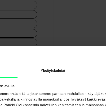
Yksityiskohdat
taa arvion henkivakuutusturvasi kustannuksista ja on tarkoitettu taloudellisen suunnittelu
en avulla
mme evästeitä tarjotaksemme parhaan mahdollisen käyttäjäko
a palveluilla ja kiinnostavilla mainoksilla. Jos hyväksyt kaikki evä
Aktia Pankki Oyj konsernin palvelujen kehittämiseen ja mainonna