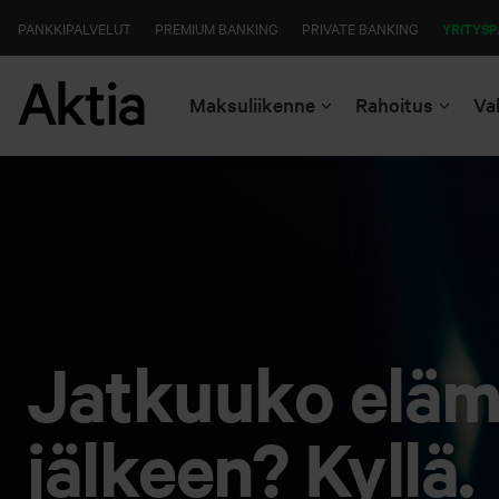
PANKKIPALVELUT
PREMIUM BANKING
PRIVATE BANKING
YRITYSP
Maksuliikenne
Rahoitus
Va
Jatkuuko elä
jälkeen? Kyllä.