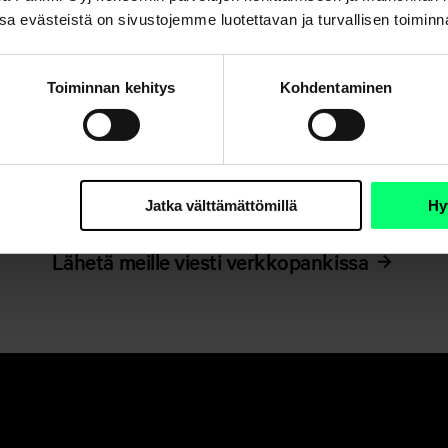
. Osa evästeistä on sivustojemme luotettavan ja turvallisen toimin
Onko sinulla kysymyksiä
Toiminnan kehitys
Kohdentaminen
olemassaolevaan vakuutuksees
liittyen?
Jatka välttämättömillä
Hy
Lähetä meille viesti verkkopankissa