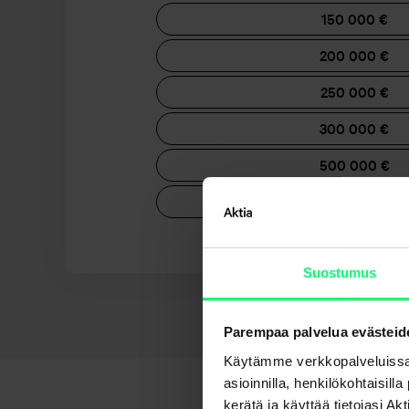
150 000 €
200 000 €
250 000 €
300 000 €
500 000 €
Yli 500 000 €
Suostumus
Tämä laskuri an
Parempaa palvelua evästeid
Käytämme verkkopalveluissa
asioinnilla, henkilökohtaisill
kerätä ja käyttää tietojasi 