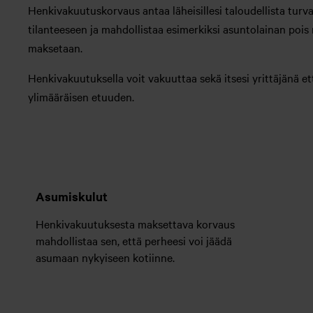
Henkivakuutuskorvaus antaa läheisillesi taloudellista tur
tilanteeseen ja mahdollistaa esimerkiksi asuntolainan pois
maksetaan.
Henkivakuutuksella voit vakuuttaa sekä itsesi yrittäjänä et
ylimääräisen etuuden.
Asumiskulut
Henkivakuutuksesta maksettava korvaus
mahdollistaa sen, että perheesi voi jäädä
asumaan nykyiseen kotiinne.