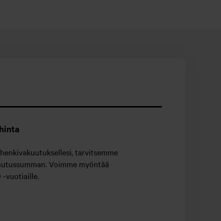
hinta
enkivakuutuksellesi, tarvitsemme
kuutussumman. Voimme myöntää
-vuotiaille.