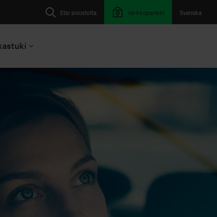
Etsi sivustolta
Verkkopankki
Svenska
kastuki