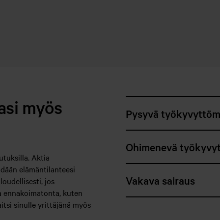
asi myös
Pysyvä työkyvyttö
Ohimenevä työkyvy
tuksilla. Aktia
idään elämäntilanteesi
Vakava sairaus
oudellisesti, jos
a ennakoimatonta, kuten
tsi sinulle yrittäjänä myös