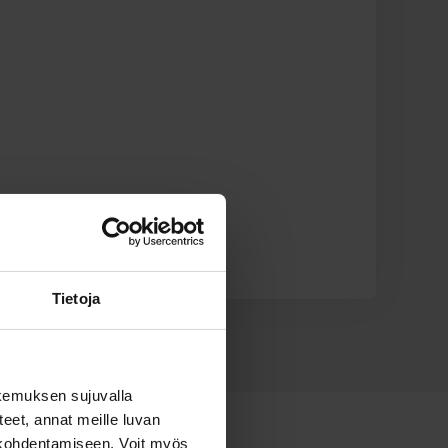
Tietoja
n apuvälineeksi.
kemuksen sujuvalla
steet, annat meille luvan
n kohdentamiseen. Voit myös