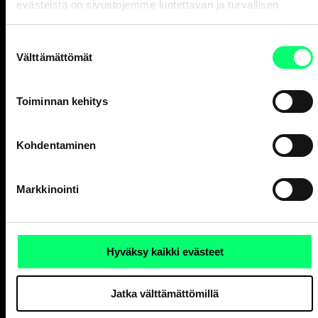
Ja erinomainen
evästeistä on sivustojemme luotettavan ja turvallisen
varainhoitaja.
toiminnan kannalta välttämättömiä.
Suostumuksen
Välttämättömät
valinta
Asiakaspalvelu
Toiminnan kehitys
Henkilöasiakkaat
ark. 8-18
010 247 010
Kohdentaminen
Yritysasiakkaat
ark. 9-16
Markkinointi
010 247 6700
Vakuutusasiat, Aktia Henkivakuutus Oy
ark. 9-15
010 247 8300
Hyväksy kaikki evästeet
Korttivakuutukset
, tarkista yhteystiedot
korttisi sivulta
.
Jatka välttämättömillä
Aktia Finnair Visa asiakaspalvelu