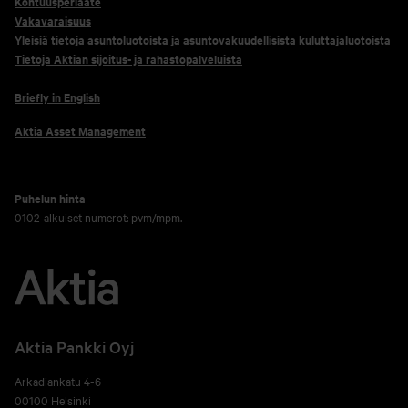
Kohtuusperiaate
Vakavaraisuus
Yleisiä tietoja asuntoluotoista ja asuntovakuudellisista kuluttajaluotoista
Tietoja Aktian sijoitus- ja rahastopalveluista
Briefly in English
Aktia Asset Management
Puhelun hinta
0102-alkuiset numerot: pvm/mpm.
Aktia Pankki Oyj
Arkadiankatu 4-6
00100 Helsinki