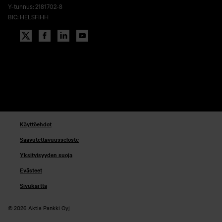
Y-tunnus: 2181702-8
BIC: HELSFIHH
Käyttöehdot
Saavutettavuusseloste
Yksityisyyden suoja
Evästeet
Sivukartta
© 2026 Aktia Pankki Oyj