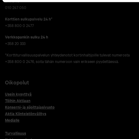
ark. 8-18
010 247 050
Korttien sulkupalvelu 24 h*
+358 800 0 2477
Verkko­pankin sulku 24 h
+358 20 333
*Korttiturvallisuuspalvelun yhteydenotot kortinhaltijoille tulevat numerosta
+358 800 0 2476, soita tähän numeroon vain erikseen pyydettäessä.
Oikopolut
Usein kysyttyä
Töihin Aktiaan
Konserni- ja sijoittajasivusto
Aktia Kiinteistönvälitys
Medialle
Turvallisuus