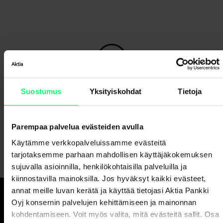
Etkö löydä etsimääsi?
Suostumus
Yksityiskohdat
Tietoja
Asiakaspalvelu
Parempaa palvelua evästeiden avulla
Lähetä meille viesti verkkopankissa
Käytämme verkkopalveluissamme evästeitä
tarjotaksemme parhaan mahdollisen käyttäjäkokemuksen
sujuvalla asioinnilla, henkilökohtaisilla palveluilla ja
kiinnostavilla mainoksilla. Jos hyväksyt kaikki evästeet,
annat meille luvan kerätä ja käyttää tietojasi Aktia Pankki
Oyj konsernin palvelujen kehittämiseen ja mainonnan
Hyvä pankki.
kohdentamiseen. Voit myös valita, mitä evästeitä sallit. Osa