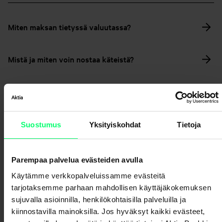
Miten maksan tietyssä valuutassa?
Mistä ja miten voin nostaa käteistä?
Rahojen tilitys, vaihtorahat ja suorakuljetus
Miten korjaan virheellisen ulkomaanmaksun?
Suostumus
Yksityiskohdat
Tietoja
Miten voin tallettaa rahaa Aktiassa olevalle tilille?
Parempaa palvelua evästeiden avulla
Käytämme verkkopalveluissamme evästeitä
Maksuliikennesanastoa
tarjotaksemme parhaan mahdollisen käyttäjäkokemuksen
sujuvalla asioinnilla, henkilökohtaisilla palveluilla ja
kiinnostavilla mainoksilla. Jos hyväksyt kaikki evästeet,