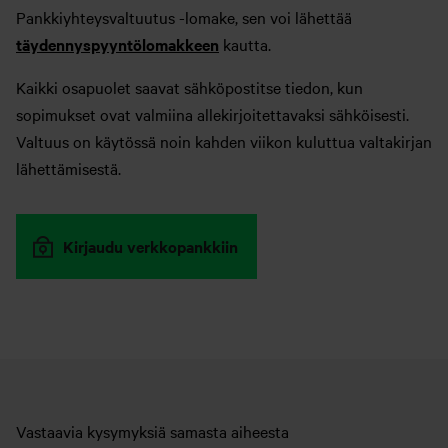
Pankkiyhteysvaltuutus -lomake, sen voi lähettää
täydennyspyyntölomakkeen
kautta.
Kaikki osapuolet saavat sähköpostitse tiedon, kun
sopimukset ovat valmiina allekirjoitettavaksi sähköisesti.
Valtuus on käytössä noin kahden viikon kuluttua valtakirjan
lähettämisestä.
Kirjaudu verkkopankkiin
Vastaavia kysymyksiä samasta aiheesta