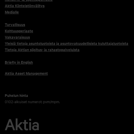
Aktia Kiinteistönvälitys
Medialle
Turvallisuus
Kohtuusperiaate
Vakavaraisuus
Yleisiä tietoja asuntoluotoista ja asuntovakuudellisista kuluttajaluotoista
Tietoja Aktian sijoitus- ja rahastopalveluista
Briefly in English
Aktia Asset Management
Puhelun hinta
0102-alkuiset numerot: pvm/mpm.