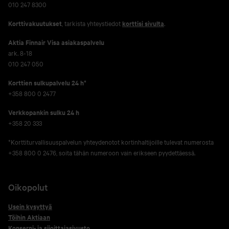
010 247 8300
Korttivakuutukset
, tarkista yhteystiedot
korttisi sivulta
.
Aktia Finnair Visa asiakaspalvelu
ark. 8-18
010 247 050
Korttien sulkupalvelu 24 h*
+358 800 0 2477
Verkko­pankin sulku 24 h
+358 20 333
*Korttiturvallisuuspalvelun yhteydenotot kortinhaltijoille tulevat numerosta
+358 800 0 2476, soita tähän numeroon vain erikseen pyydettäessä.
Oikopolut
Usein kysyttyä
Töihin Aktiaan
Konserni- ja sijoittajasivusto