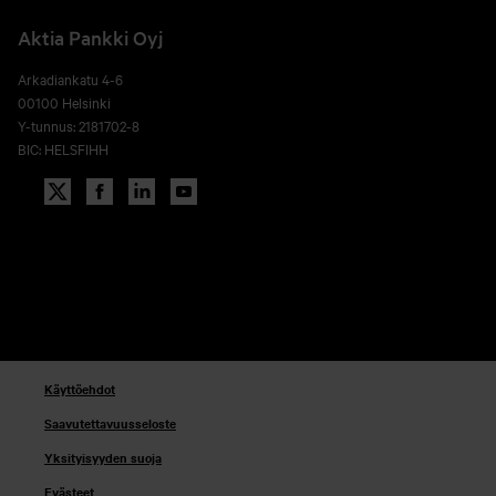
Aktia Pankki Oyj
Arkadiankatu 4-6
00100 Helsinki
Y-tunnus: 2181702-8
BIC: HELSFIHH
Käyttöehdot
Saavutettavuusseloste
Yksityisyyden suoja
Evästeet