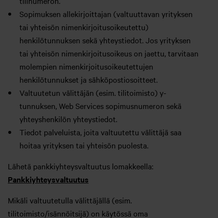
tilinumeron.
Sopimuksen allekirjoittajan (valtuuttavan yrityksen
tai yhteisön nimenkirjoitusoikeutettu)
henkilötunnuksen sekä yhteystiedot. Jos yrityksen
tai yhteisön nimenkirjoitusoikeus on jaettu, tarvitaan
molempien nimenkirjoitusoikeutettujen
henkilötunnukset ja sähköpostiosoitteet.
Valtuutetun välittäjän (esim. tilitoimisto) y-
tunnuksen, Web Services sopimusnumeron sekä
yhteyshenkilön yhteystiedot.
Tiedot palveluista, joita valtuutettu välittäjä saa
hoitaa yrityksen tai yhteisön puolesta.
Lähetä pankkiyhteysvaltuutus lomakkeella:
Pankkiyhteysvaltuutus
Mikäli valtuutetulla välittäjällä (esim.
tilitoimisto/isännöitsijä) on käytössä oma