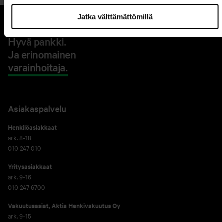
Jatka välttämättömillä
Hyvä pankki.
Ja erinomainen
varainhoitaja.
Asiakaspalvelu
Henkilöasiakkaat
ark. 8-18
010 247 010
Yritysasiakkaat
ark. 9-16
010 247 6700
Vakuutusasiat, Aktia Henkivakuutus Oy
ark. 9-15