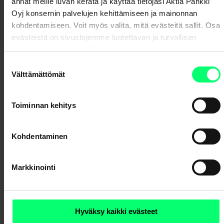
annat meille luvan kerätä ja käyttää tietojasi Aktia Pankki
Palaa sivulle – Maksuliikenne ja verkkolaskutus
Oyj konsernin palvelujen kehittämiseen ja mainonnan
kohdentamiseen. Voit myös valita, mitä evästeitä sallit. Osa
evästeistä on sivustojemme luotettavan ja turvallisen
toiminnan kannalta välttämättömiä.
Suostumuksen
Välttämättömät
valinta
Toiminnan kehitys
Etkö löydä etsimääsi?
Kohdentaminen
Asiakaspalvelu
Markkinointi
Lähetä meille viesti verkkopankissa
Hyväksy kaikki evästeet