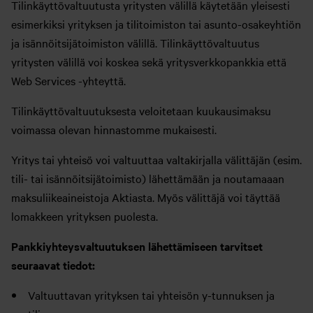
Tilinkäyttövaltuutusta yritysten välillä käytetään yleisesti
esimerkiksi yrityksen ja tilitoimiston tai asunto-osakeyhtiön
ja isännöitsijätoimiston välillä. Tilinkäyttövaltuutus
yritysten välillä voi koskea sekä yritysverkkopankkia että
Web Services -yhteyttä.
Tilinkäyttövaltuutuksesta veloitetaan kuukausimaksu
voimassa olevan hinnastomme mukaisesti.
Yritys tai yhteisö voi valtuuttaa valtakirjalla välittäjän (esim.
tili- tai isännöitsijätoimisto) lähettämään ja noutamaaan
maksuliikeaineistoja Aktiasta. Myös välittäjä voi täyttää
lomakkeen yrityksen puolesta.
Pankkiyhteysvaltuutuksen lähettämiseen tarvitset
seuraavat tiedot:
Valtuuttavan yrityksen tai yhteisön y-tunnuksen ja