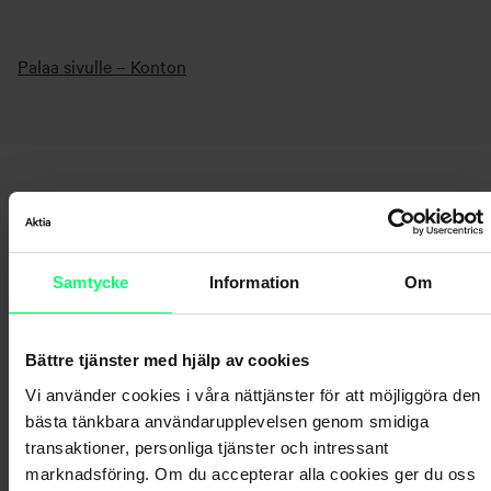
Palaa sivulle – Konton
Samtycke
Information
Om
Hittar du inte det du söker?
Bättre tjänster med hjälp av cookies
Kundservice
Vi använder cookies i våra nättjänster för att möjliggöra den
bästa tänkbara användarupplevelsen genom smidiga
Skicka ett meddelande till oss via nätbanken
transaktioner, personliga tjänster och intressant
marknadsföring. Om du accepterar alla cookies ger du oss