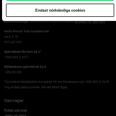
Försäkringsärenden,
Aktia Livförsäkring Ab
vard. 9-15
Endast nödvändiga cookies
010 247 8300
Kortförsäkringar
, kontrollera kontaktinformation
på sidan för ditt kort
.
Aktia Finnair Visa kundservice
vard. 8-18
010 247 050
Spärrtjänst för kort 24 h*
+358 800 0 2477
Nätbankens spärrtjänst 24 h
+358 20 333
*Kortsäkerhetstjänstens kontakter för kortinnehavare på +358 800 0 2476,
ring endast detta nummer ifall det efterfrågas.
Genvägar
Frågor och svar
Jobba på Aktia