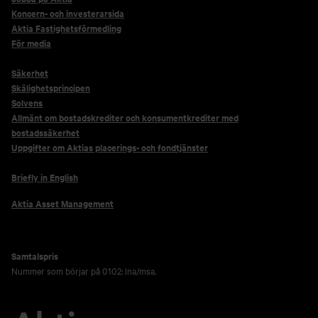
Koncern- och investerarsida
Aktia Fastighetsförmedling
För media
Säkerhet
Skälighetsprincipen
Solvens
Allmänt om bostadskrediter och konsumentkrediter med
bostadssäkerhet
Uppgifter om Aktias placerings- och fondtjänster
Briefly in English
Aktia Asset Management
Samtalspris
Nummer som börjar på 0102: lna/msa.