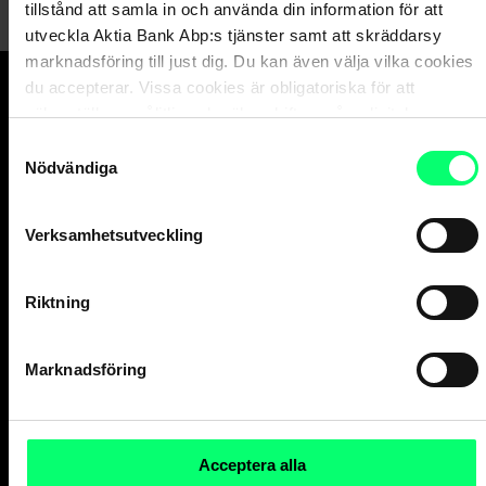
tillstånd att samla in och använda din information för att
utveckla Aktia Bank Abp:s tjänster samt att skräddarsy
marknadsföring till just dig. Du kan även välja vilka cookies
du accepterar. Vissa cookies är obligatoriska för att
säkerställa en pålitlig och säker drift av våra digitala
Den goda banken.
tjänster.
Samtyckesval
Och suveräna
Nödvändiga
kapitalförvaltaren.
Verksamhetsutveckling
Kundservice
Riktning
Privatkunder
vard. 8-18
010 247 010
Marknadsföring
Företagskunder
vard. 9-16
010 247 6700
Acceptera alla