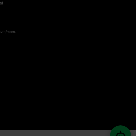
nt
 pvm/mpm.