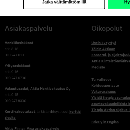
Jatka välttämättömillä
Hy
Asiakaspalvelu
Oikopolut
Henkilöasiakkaat
Usein kysyttyä
ark. 8-18
Töihin Aktiaan
010 247 010
Konserni- ja sijoittajasi
Aktia Kiinteistönvälitys
Yritysasiakkaat
Medialle
ark. 9-16
010 247 6700
Turvallisuus
Kohtuusperiaate
Vakuutusasiat, Aktia Henkivakuutus Oy
Vakavaraisuus
ark. 9-15
Yleisiä tietoja asuntolu
010 247 8300
asuntovakuudellisista k
Tietoja Aktian sijoitus-
Korttivakuutukset
, tarkista yhteystiedot
korttisi
sivulta
.
Briefly in English
Aktia Finnair Visa asiakaspalvelu