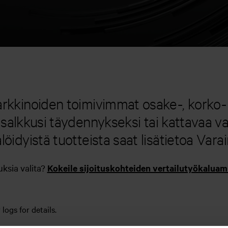
kinoiden toimivimmat osake-, korko- ja
 salkkusi täydennykseksi tai kattavaa v
löidyistä tuotteista saat lisätietoa Varai
ksia valita?
Kokeile sijoituskohteiden vertailutyökalu
logs for details.