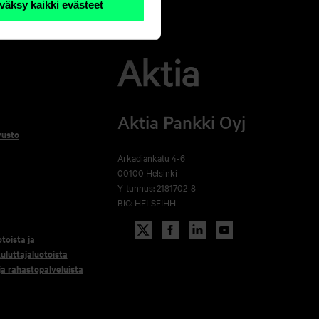
väksy kaikki evästeet
Aktia Pankki Oyj
vusto
Arkadiankatu 4-6
00100 Helsinki
Y-tunnus: 2181702-8
BIC: HELSFIHH
otoista ja
uluttajaluotoista
 ja rahastopalveluista