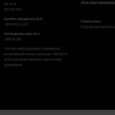
Aktia Asset Manageme
ark. 8-18
010 247 050
Korttien sulkupalvelu 24 h*
Puhelun hinta
+358 800 0 2477
0102-alkuiset numerot:
Verkko­pankin sulku 24 h
+358 20 333
*Korttiturvallisuuspalvelun yhteydenotot
kortinhaltijoille tulevat numerosta +358 800 0
2476, soita tähän numeroon vain erikseen
pyydettäessä.