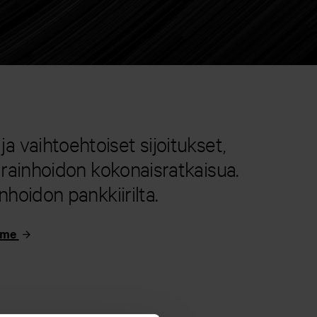
 vaihtoehtoiset sijoitukset,
arainhoidon kokonaisratkaisua.
nhoidon pankkiirilta.
amme