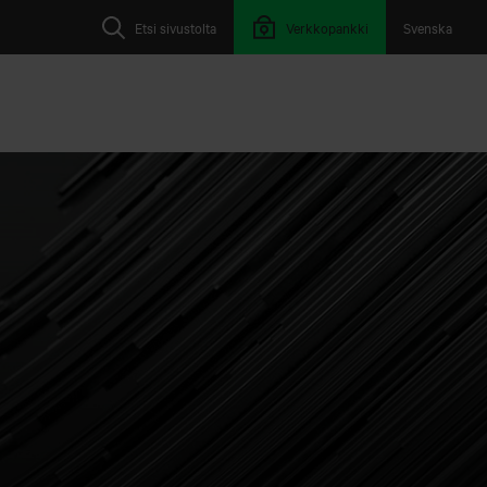
Etsi sivustolta
Verkkopankki
Svenska