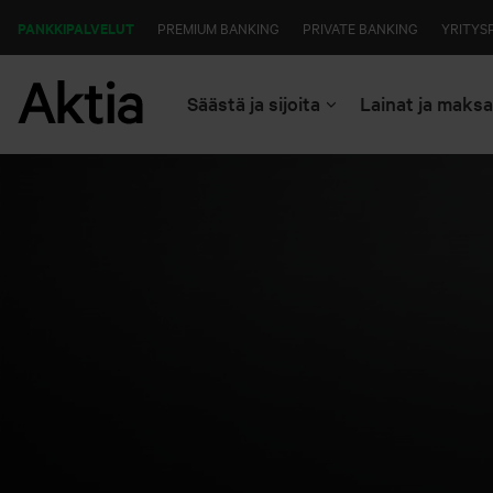
PANKKIPALVELUT
PREMIUM BANKING
PRIVATE BANKING
YRITYS
Säästä ja sijoita
Lainat ja maks