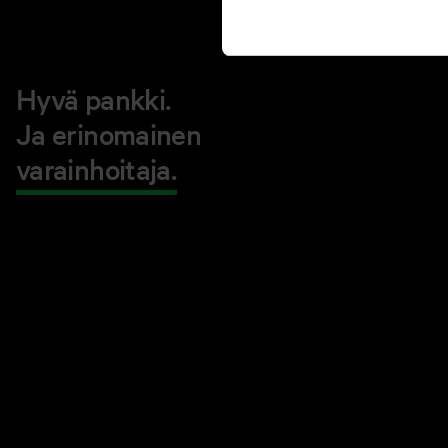
Hyvä pankki.
Ja erinomainen
varainhoitaja.