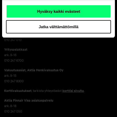
Hyväksy kaikki evästeet
Asiakaspalvelu
Jatka välttämättömillä
Henkilöasiakkaat
ark. 8-18
010 247 010
Yritysasiakkaat
ark. 9-16
010 247 6700
Vakuutusasiat, Aktia Henkivakuutus Oy
ark. 9-15
010 247 8300
Korttivakuutukset
, tarkista yhteystiedot
korttisi sivulta
.
Aktia Finnair Visa asiakaspalvelu
ark. 8-18
010 247 050