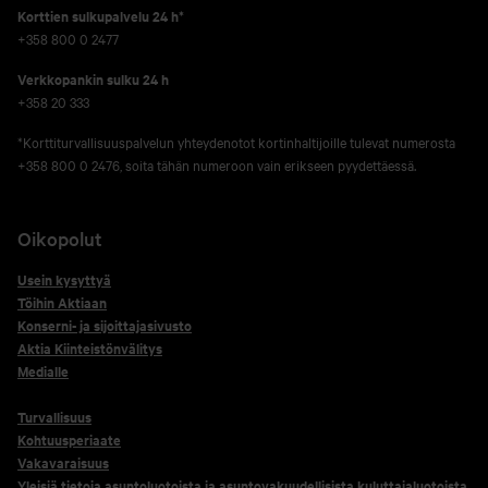
Korttien sulkupalvelu 24 h*
+358 800 0 2477
Verkko­pankin sulku 24 h
+358 20 333
*Korttiturvallisuuspalvelun yhteydenotot kortinhaltijoille tulevat numerosta
+358 800 0 2476, soita tähän numeroon vain erikseen pyydettäessä.
Oikopolut
Usein kysyttyä
Töihin Aktiaan
Konserni- ja sijoittajasivusto
Aktia Kiinteistönvälitys
Medialle
Turvallisuus
Kohtuusperiaate
Vakavaraisuus
Yleisiä tietoja asuntoluotoista ja asuntovakuudellisista kuluttajaluotoista