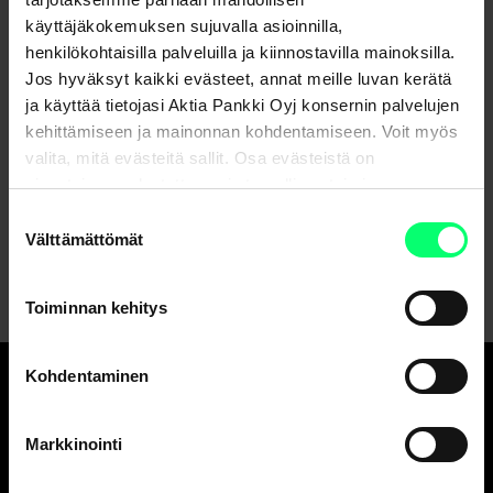
käyttäjäkokemuksen sujuvalla asioinnilla,
henkilökohtaisilla palveluilla ja kiinnostavilla mainoksilla.
Yhteystiedot
Jos hyväksyt kaikki evästeet, annat meille luvan kerätä
ja käyttää tietojasi Aktia Pankki Oyj konsernin palvelujen
Aktia Tampere
kehittämiseen ja mainonnan kohdentamiseen. Voit myös
Kauppakatu 2
valita, mitä evästeitä sallit. Osa evästeistä on
33210 Tampere
sivustojemme luotettavan ja turvallisen toiminnan
kannalta välttämättömiä.
Suostumuksen
Sijainti kartalla
Välttämättömät
valinta
Toiminnan kehitys
Kohdentaminen
Hyvä pankki.
Markkinointi
Ja erinomainen
varainhoitaja.