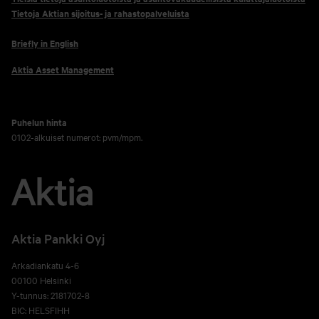
Tietoja Aktian sijoitus- ja rahastopalveluista
Briefly in English
Aktia Asset Management
Puhelun hinta
0102-alkuiset numerot: pvm/mpm.
Aktia Pankki Oyj
Arkadiankatu 4-6
00100 Helsinki
Y-tunnus: 2181702-8
BIC: HELSFIHH