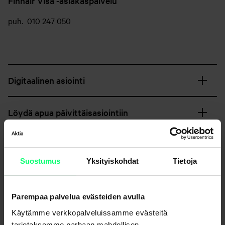
Finnair Visa -asiakaspalvelu
puh. 010 247 050
Digitaalinen asiointi
Löydä apua päivittäisasiointiin
Varaa aika etätapaamiseen
Suostumus
Yksityiskohdat
Tietoja
Poikkeavat aukioloajat
Parempaa palvelua evästeiden avulla
Käytämme verkkopalveluissamme evästeitä
tarjotaksemme parhaan mahdollisen