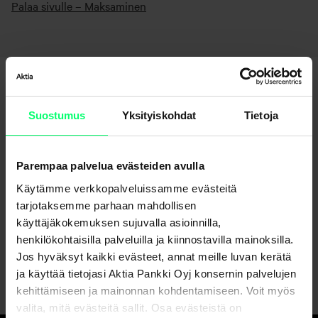
Palaa sivulle – Maksaminen
Suostumus
Yksityiskohdat
Tietoja
Parempaa palvelua evästeiden avulla
Etkö löydä etsimääsi?
Käytämme verkkopalveluissamme evästeitä
tarjotaksemme parhaan mahdollisen
Asiakaspalvelu
käyttäjäkokemuksen sujuvalla asioinnilla,
henkilökohtaisilla palveluilla ja kiinnostavilla mainoksilla.
Lähetä viesti verkkopankissa
Jos hyväksyt kaikki evästeet, annat meille luvan kerätä
ja käyttää tietojasi Aktia Pankki Oyj konsernin palvelujen
kehittämiseen ja mainonnan kohdentamiseen. Voit myös
valita, mitä evästeitä sallit. Osa evästeistä on