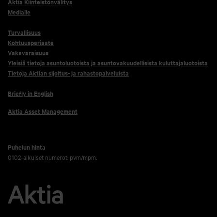
Aktia Kiinteistönvälitys
Medialle
Turvallisuus
Kohtuusperiaate
Vakavaraisuus
Yleisiä tietoja asuntoluotoista ja asuntovakuudellisista kuluttajaluotoista
Tietoja Aktian sijoitus- ja rahastopalveluista
Briefly in English
Aktia Asset Management
Puhelun hinta
0102-alkuiset numerot: pvm/mpm.