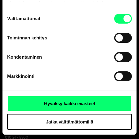
sivustojemme luotettavan ja turvallisen toiminnan
kannalta välttämättömiä.
Suostumuksen
Välttämättömät
Hyvä pankki.
valinta
Ja erinomainen
varainhoitaja.
Toiminnan kehitys
Kohdentaminen
Asiakaspalvelu
Henkilöasiakkaat
Markkinointi
ark. 8-18
010 247 010
Yritysasiakkaat
Hyväksy kaikki evästeet
ark. 9-16
010 247 6700
Jatka välttämättömillä
Vakuutusasiat, Aktia Henkivakuutus Oy
ark. 9-15
010 247 8300