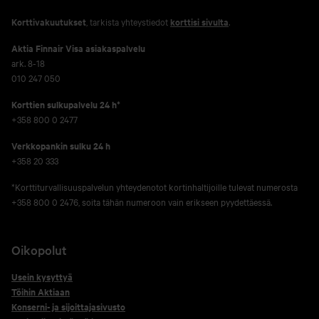
Korttivakuutukset
, tarkista yhteystiedot
korttisi sivulta
.
Aktia Finnair Visa asiakaspalvelu
ark. 8-18
010 247 050
Korttien sulkupalvelu 24 h*
+358 800 0 2477
Verkko­pankin sulku 24 h
+358 20 333
*Korttiturvallisuuspalvelun yhteydenotot kortinhaltijoille tulevat numerosta
+358 800 0 2476, soita tähän numeroon vain erikseen pyydettäessä.
Oikopolut
Usein kysyttyä
Töihin Aktiaan
Konserni- ja sijoittajasivusto