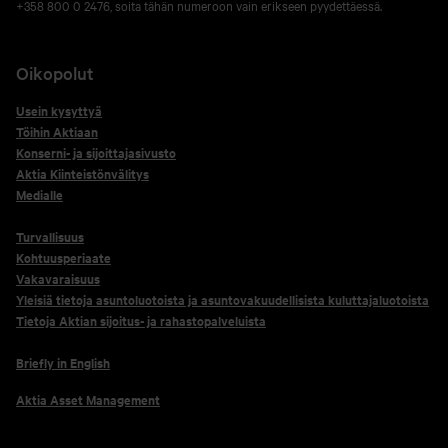
+358 800 0 2476, soita tähän numeroon vain erikseen pyydettäessä.
Oikopolut
Usein kysyttyä
Töihin Aktiaan
Konserni- ja sijoittajasivusto
Aktia Kiinteistönvälitys
Medialle
Turvallisuus
Kohtuusperiaate
Vakavaraisuus
Yleisiä tietoja asuntoluotoista ja asuntovakuudellisista kuluttajaluotoista
Tietoja Aktian sijoitus- ja rahastopalveluista
Briefly in English
Aktia Asset Management