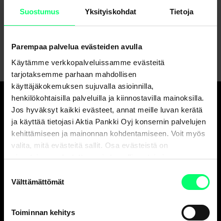
Suostumus
Yksityiskohdat
Tietoja
Asiakaspalvelu
Lähetä viesti verkkopankissa
Parempaa palvelua evästeiden avulla
Käytämme verkkopalveluissamme evästeitä
tarjotaksemme parhaan mahdollisen
käyttäjäkokemuksen sujuvalla asioinnilla,
henkilökohtaisilla palveluilla ja kiinnostavilla mainoksilla.
Jos hyväksyt kaikki evästeet, annat meille luvan kerätä
Hyvä pankki.
ja käyttää tietojasi Aktia Pankki Oyj konsernin palvelujen
Ja erinomainen
kehittämiseen ja mainonnan kohdentamiseen. Voit myös
varainhoitaja.
valita, mitä evästeitä sallit. Osa evästeistä on
sivustojemme luotettavan ja turvallisen toiminnan
kannalta välttämättömiä.
Suostumuksen
Välttämättömät
Asiakaspalvelu
valinta
Henkilöasiakkaat
Toiminnan kehitys
ark. 8-18