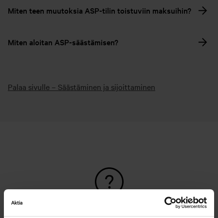
Miten teen muutoksia ASP-tilin toistuviin maksuihin?
Miten aloitan ASP-säästämisen?
Palaa sivulle – Säästäminen ja sijoittaminen
Etkö löydä etsimääsi?