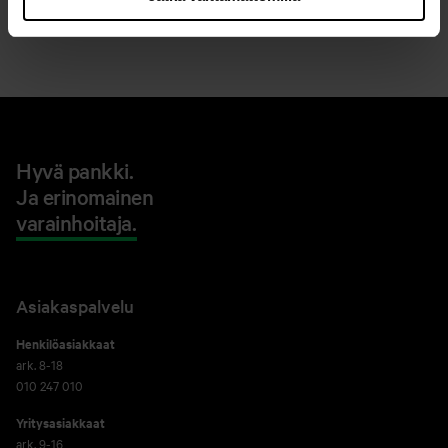
Lähetä viesti verkkopankissa
Hyvä pankki.
Ja erinomainen
varainhoitaja.
Asiakaspalvelu
Henkilöasiakkaat
ark. 8-18
010 247 010
Yritysasiakkaat
ark. 9-16