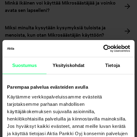
Minkä ikäinen voi käyttää Mikrosäästäjää ja voinko
avata sen lapselleni?
Miksi minulta kysytään kysymyksiä tuloista ja
menoista, kun otan Mikrosäästäjän käyttöön?
Miten mikrosäästän korttiostoksista?
Suostumus
Yksityiskohdat
Tietoja
Kuinka pitkäksi ajaksi sitoudun käyttämään
Mikrosäästäjää?
Parempaa palvelua evästeiden avulla
Käytämme verkkopalveluissamme evästeitä
Mistä korttiostoista ei kerry mikrosäästöjä?
tarjotaksemme parhaan mahdollisen
käyttäjäkokemuksen sujuvalla asioinnilla,
Kuinka pitkään Mikrosäästäjä-sopimus on voimassa?
henkilökohtaisilla palveluilla ja kiinnostavilla mainoksilla.
Jos hyväksyt kaikki evästeet, annat meille luvan kerätä
ja käyttää tietojasi Aktia Pankki Oyj konsernin palvelujen
Milloin ostoksista säästämäni mikrosäästösumma