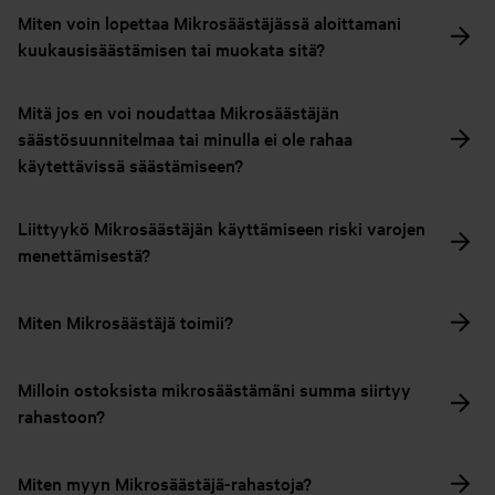
Miten voin lopettaa Mikrosäästäjässä aloittamani
kuukausisäästämisen tai muokata sitä?
Mitä jos en voi noudattaa Mikrosäästäjän
säästösuunnitelmaa tai minulla ei ole rahaa
käytettävissä säästämiseen?
Liittyykö Mikrosäästäjän käyttämiseen riski varojen
menettämisestä?
Miten Mikrosäästäjä toimii?
Milloin ostoksista mikrosäästämäni summa siirtyy
rahastoon?
Miten myyn Mikrosäästäjä-rahastoja?