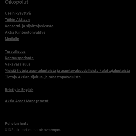
Oikopolut
Usein kysyttyä
Töihin Aktiaan
Konserni- ja sijoittajasivusto
Aktia Kiinteistönvälitys
Medialle
Turvallisuus
Kohtuusperiaate
Vakavaraisuus
Yleisiä tietoja asuntoluotoista ja asuntovakuudellisista kuluttajaluotoista
Tietoja Aktian sijoitus- ja rahastopalveluista
Briefly in English
Aktia Asset Management
Puhelun hinta
0102-alkuiset numerot: pvm/mpm.