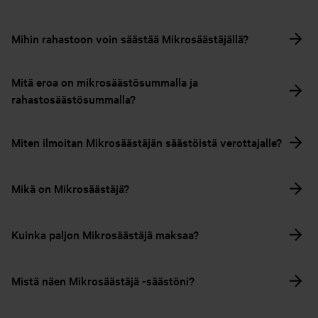
Mihin rahastoon voin säästää Mikrosäästäjällä?
Mitä eroa on mikrosäästösummalla ja
rahastosäästösummalla?
Miten ilmoitan Mikrosäästäjän säästöistä verottajalle?
Mikä on Mikrosäästäjä?
Kuinka paljon Mikrosäästäjä maksaa?
Mistä näen Mikrosäästäjä -säästöni?