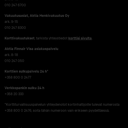
010 247 6700
Vakuutusasiat, Aktia Henkivakuutus Oy
ark. 9-15
010 247 8300
Korttivakuutukset
, tarkista yhteystiedot
korttisi sivulta
.
Aktia Finnair Visa asiakaspalvelu
ark. 8-18
010 247 050
Korttien sulkupalvelu 24 h*
+358 800 0 2477
Verkko­pankin sulku 24 h
+358 20 333
*Korttiturvallisuuspalvelun yhteydenotot kortinhaltijoille tulevat numerosta
+358 800 0 2476, soita tähän numeroon vain erikseen pyydettäessä.