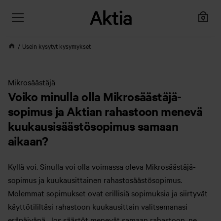
Usein kysytyt kysymykset
Mikrosäästäjä
Voiko minulla olla Mikrosäästäjä-
sopimus ja Aktian rahastoon menevä
kuukausisäästösopimus samaan
aikaan?
Kyllä voi. Sinulla voi olla voimassa oleva Mikrosäästäjä-
sopimus ja kuukausittainen rahastosäästösopimus.
Molemmat sopimukset ovat erillisiä sopimuksia ja siirtyvät
käyttötililtäsi rahastoon kuukausittain valitsemanasi
eräpäivänä. Jos säästöt menevät samaan rahastoon, ne