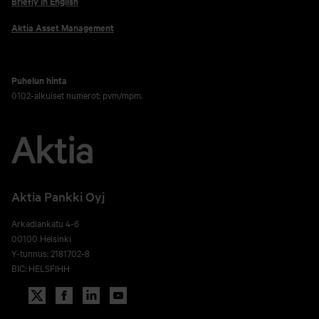
Briefly in English
Aktia Asset Management
Puhelun hinta
0102-alkuiset numerot: pvm/mpm.
Aktia Pankki Oyj
Arkadiankatu 4-6
00100 Helsinki
Y-tunnus: 2181702-8
BIC: HELSFIHH