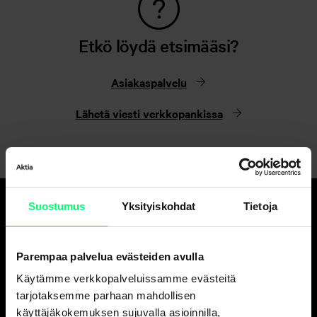
Etkö löydä etsimääsi?
Asiakaspalvelu
Lähetä viesti verkkopankissa
Suostumus
Yksityiskohdat
Tietoja
Hyvä pankki.
Ja erinomainen
Parempaa palvelua evästeiden avulla
varainhoitaja.
Käytämme verkkopalveluissamme evästeitä
tarjotaksemme parhaan mahdollisen
käyttäjäkokemuksen sujuvalla asioinnilla,