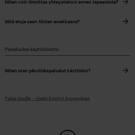
Miten voin ilmoittaa yhteystietoni ennen tapaamista?
Mitä etuja saan Aktian asiakkaana?
Palveluiden käyttöönotto
Miten otan päivittäispalvelut käyttööni?
Palaa sivulle – Usein kysytyt kysymykset