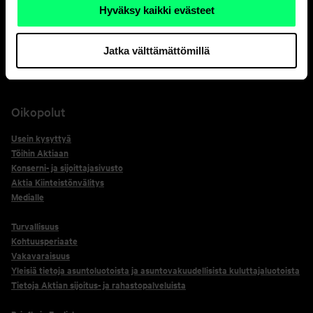
Verkko­pankin sulku 24 h
Hyväksy kaikki evästeet
+358 20 333
*Korttiturvallisuuspalvelun yhteydenotot kortinhaltijoille tulevat numerosta
Jatka välttämättömillä
+358 800 0 2476, soita tähän numeroon vain erikseen pyydettäessä.
Oikopolut
Usein kysyttyä
Töihin Aktiaan
Konserni- ja sijoittajasivusto
Aktia Kiinteistönvälitys
Medialle
Turvallisuus
Kohtuusperiaate
Vakavaraisuus
Yleisiä tietoja asuntoluotoista ja asuntovakuudellisista kuluttajaluotoista
Tietoja Aktian sijoitus- ja rahastopalveluista