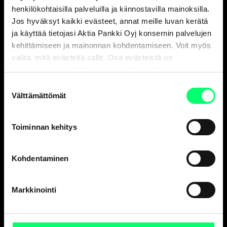
Asiakaspalvelu
henkilökohtaisilla palveluilla ja kiinnostavilla mainoksilla.
Jos hyväksyt kaikki evästeet, annat meille luvan kerätä
Henkilöasiakkaat
ja käyttää tietojasi Aktia Pankki Oyj konsernin palvelujen
ark. 8-18
kehittämiseen ja mainonnan kohdentamiseen. Voit myös
010 247 010
valita, mitä evästeitä sallit. Osa evästeistä on
Yritysasiakkaat
sivustojemme luotettavan ja turvallisen toiminnan
ark. 9-16
kannalta välttämättömiä.
Suostumuksen
010 247 6700
Välttämättömät
valinta
Vakuutusasiat, Aktia Henkivakuutus Oy
ark. 9-15
010 247 8300
Toiminnan kehitys
Korttivakuutukset
, tarkista yhteystiedot
korttisi sivulta
.
Kohdentaminen
Aktia Finnair Visa asiakaspalvelu
ark. 8-18
010 247 050
Markkinointi
Korttien sulkupalvelu 24 h*
+358 800 0 2477