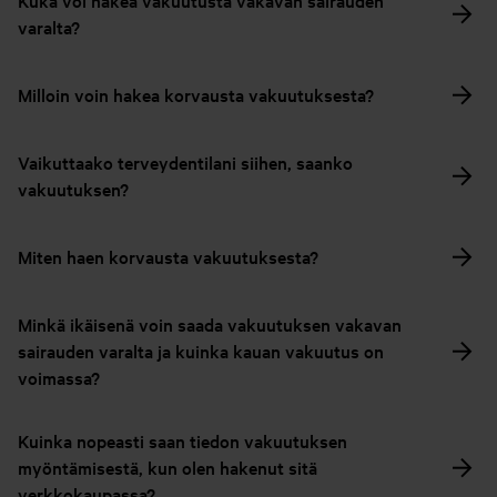
Kuka voi hakea vakuutusta vakavan sairauden
varalta?
Milloin voin hakea korvausta vakuutuksesta?
Vaikuttaako terveydentilani siihen, saanko
vakuutuksen?
Miten haen korvausta vakuutuksesta?
Minkä ikäisenä voin saada vakuutuksen vakavan
sairauden varalta ja kuinka kauan vakuutus on
voimassa?
Kuinka nopeasti saan tiedon vakuutuksen
myöntämisestä, kun olen hakenut sitä
verkkokaupassa?