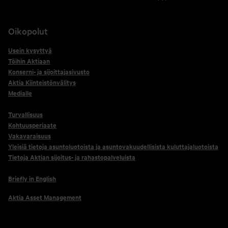
Oikopolut
Usein kysyttyä
Töihin Aktiaan
Konserni- ja sijoittajasivusto
Aktia Kiinteistönvälitys
Medialle
Turvallisuus
Kohtuusperiaate
Vakavaraisuus
Yleisiä tietoja asuntoluotoista ja asuntovakuudellisista kuluttajaluotoista
Tietoja Aktian sijoitus- ja rahastopalveluista
Briefly in English
Aktia Asset Management