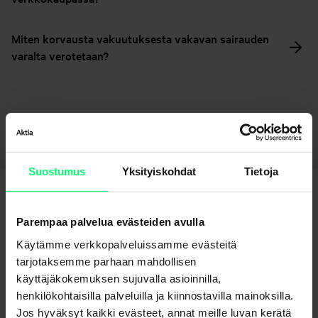
Miten korvausta vakuutuksesta vakavan sairauden
varalta verotetaan?
Palaa sivulle – Vakuutukset
Suostumus
Yksityiskohdat
Tietoja
Parempaa palvelua evästeiden avulla
Käytämme verkkopalveluissamme evästeitä
tarjotaksemme parhaan mahdollisen
käyttäjäkokemuksen sujuvalla asioinnilla,
Etkö löydä etsimääsi?
henkilökohtaisilla palveluilla ja kiinnostavilla mainoksilla.
Jos hyväksyt kaikki evästeet, annat meille luvan kerätä