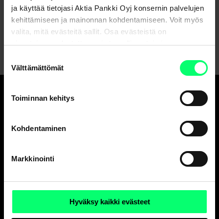
Asiakaspalvelu
ja käyttää tietojasi Aktia Pankki Oyj konsernin palvelujen
kehittämiseen ja mainonnan kohdentamiseen. Voit myös
Lähetä viesti verkkopankissa
valita, mitä evästeitä sallit. Osa evästeistä on
sivustojemme luotettavan ja turvallisen toiminnan
kannalta välttämättömiä.
Suostumuksen
Välttämättömät
valinta
Toiminnan kehitys
Hyvä pankki.
Ja erinomainen
Kohdentaminen
varainhoitaja.
Markkinointi
Asiakaspalvelu
Henkilöasiakkaat
Hyväksy kaikki evästeet
ark. 8-18
010 247 010