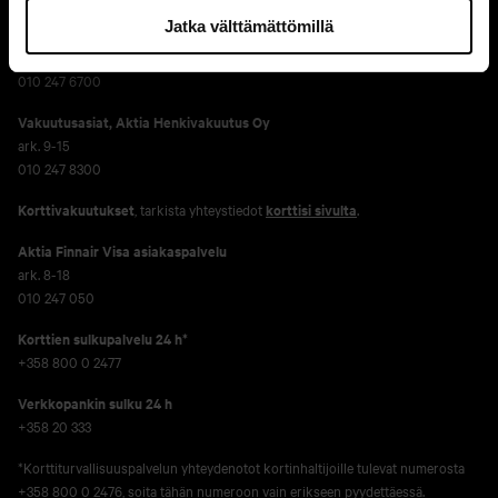
Jatka välttämättömillä
Yritysasiakkaat
ark. 9-16
010 247 6700
Vakuutusasiat, Aktia Henkivakuutus Oy
ark. 9-15
010 247 8300
Korttivakuutukset
, tarkista yhteystiedot
korttisi sivulta
.
Aktia Finnair Visa asiakaspalvelu
ark. 8-18
010 247 050
Korttien sulkupalvelu 24 h*
+358 800 0 2477
Verkko­pankin sulku 24 h
+358 20 333
*Korttiturvallisuuspalvelun yhteydenotot kortinhaltijoille tulevat numerosta
+358 800 0 2476, soita tähän numeroon vain erikseen pyydettäessä.