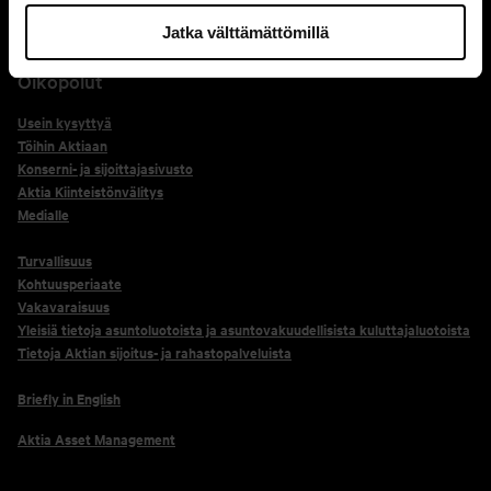
+358 800 0 2476, soita tähän numeroon vain erikseen pyydettäessä.
Jatka välttämättömillä
Oikopolut
Usein kysyttyä
Töihin Aktiaan
Konserni- ja sijoittajasivusto
Aktia Kiinteistönvälitys
Medialle
Turvallisuus
Kohtuusperiaate
Vakavaraisuus
Yleisiä tietoja asuntoluotoista ja asuntovakuudellisista kuluttajaluotoista
Tietoja Aktian sijoitus- ja rahastopalveluista
Briefly in English
Aktia Asset Management