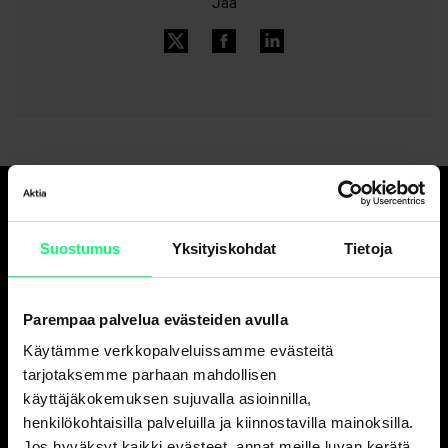
Jaa
Hyvä pankki.
Suostumus
Yksityiskohdat
Tietoja
Ja erinomainen
varainhoitaja.
Parempaa palvelua evästeiden avulla
Käytämme verkkopalveluissamme evästeitä
Asiakaspalvelu
tarjotaksemme parhaan mahdollisen
käyttäjäkokemuksen sujuvalla asioinnilla,
Henkilöasiakkaat
henkilökohtaisilla palveluilla ja kiinnostavilla mainoksilla.
ark. 8-18
Jos hyväksyt kaikki evästeet, annat meille luvan kerätä