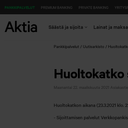
PANKKIPALVELUT
PREMIUM BANKING
PRIVATE BANKING
YRITYS
Säästä ja sijoita
Lainat ja maks
Pankkipalvelut
Uutisarkisto
Huoltokatko
Huoltokatko s
Maanantai 22. maaliskuuta 2021
Asiakasti
Huoltokatkon aikana (23.3.2021 klo. 2
- Sijoittamisen palvelut Verkkopankis