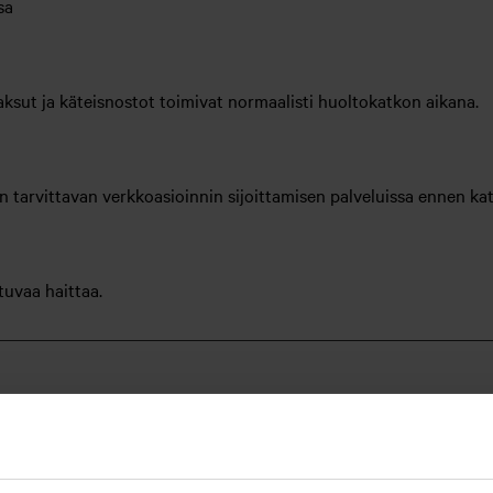
sa
ksut ja käteisnostot toimivat normaalisti huoltokatkon aikana.
arvittavan verkkoasioinnin sijoittamisen palveluissa ennen kat
uvaa haittaa.