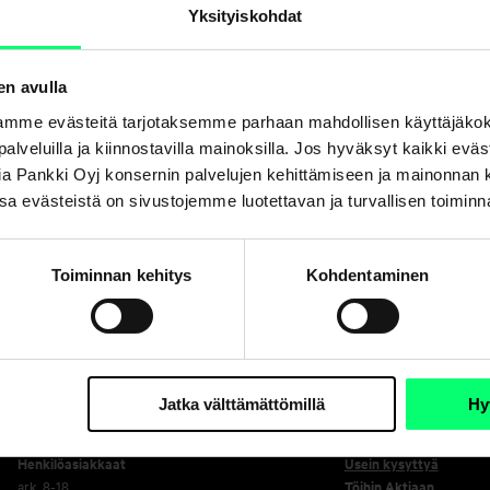
Yksityiskohdat
Jaa
en avulla
mme evästeitä tarjotaksemme parhaan mahdollisen käyttäjäko
a palveluilla ja kiinnostavilla mainoksilla. Jos hyväksyt kaikki evä
Aktia Pankki Oyj konsernin palvelujen kehittämiseen ja mainonna
. Osa evästeistä on sivustojemme luotettavan ja turvallisen toimin
Toiminnan kehitys
Kohdentaminen
Asiakaspalvelu
Oikopolut
Jatka välttämättömillä
Hy
Henkilöasiakkaat
Usein kysyttyä
ark. 8-18
Töihin Aktiaan