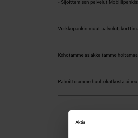
- Sijoittamisen palvelut Mobiilipankis
Verkkopankin muut palvelut, korttima
Kehotamme asiakkaitamme hoitamaan t
Pahoittelemme huoltokatkosta aiheut