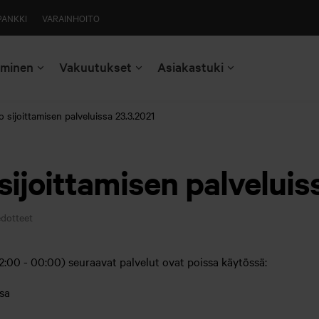
PANKKI
VARAINHOITO
aminen
Vakuutukset
Asiakastuki
 sijoittamisen palveluissa 23.3.2021
ijoittamisen palveluis
edotteet
2:00 - 00:00) seuraavat palvelut ovat poissa käytössä:
sa