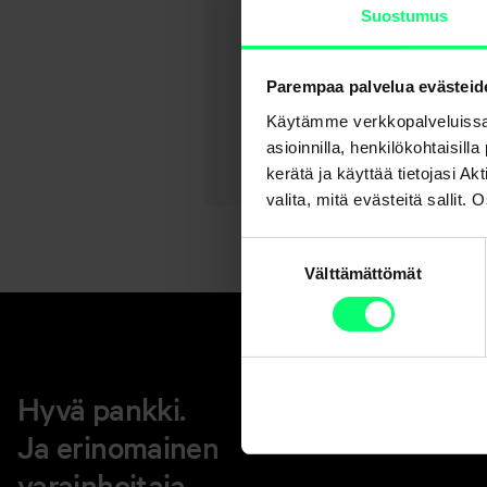
Suostumus
Parempaa palvelua evästeid
Käytämme verkkopalveluissa
asioinnilla, henkilökohtaisill
kerätä ja käyttää tietojasi 
valita, mitä evästeitä sallit
Suostumuksen
Välttämättömät
valinta
Hyvä pankki.
Ja erinomainen
varainhoitaja.