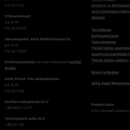
010 247 010
Konserni- ja sijoittajasi
Aktia Kiinteistönvälitys
Yritysasiakkaat
Medialle
ark. 9-16
010 247 6700
Turvallisuus
Kohtuusperiaate
Vakuutusasiat, Aktia Henkivakuutus Oy
Vakavaraisuus
ark. 9-15
Yleisiä tietoja asuntolu
010 247 8300
asuntovakuudellisista k
Tietoja Aktian sijoitus-
Korttivakuutukset
, tarkista yhteystiedot
korttisi
sivulta
.
Briefly in English
Aktia Finnair Visa asiakaspalvelu
Aktia Asset Manageme
ark. 8-18
010 247 050
Korttien sulkupalvelu 24 h*
Puhelun hinta
+358 800 0 2477
0102-alkuiset numerot:
Verkko­pankin sulku 24 h
+358 20 333