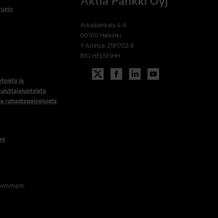
Aktia Pankki Oyj
vusto
Arkadiankatu 4-6
00100 Helsinki
Y-tunnus: 2181702-8
BIC: HELSFIHH
otoista ja
uluttajaluotoista
 ja rahastopalveluista
nt
 pvm/mpm.