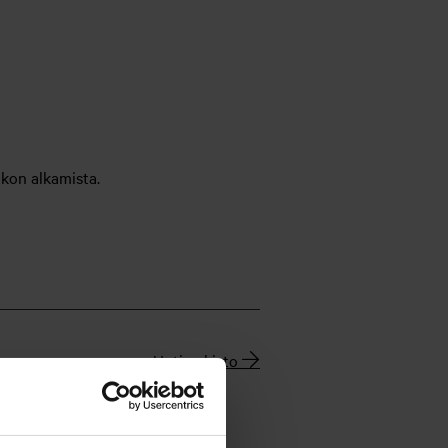
kon alkamista.
Uutisarkisto