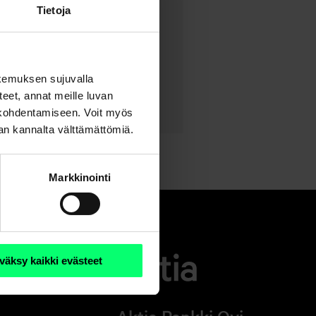
Tietoja
kemuksen sujuvalla
steet, annat meille luvan
n kohdentamiseen. Voit myös
nan kannalta välttämättömiä.
Markkinointi
väksy kaikki evästeet