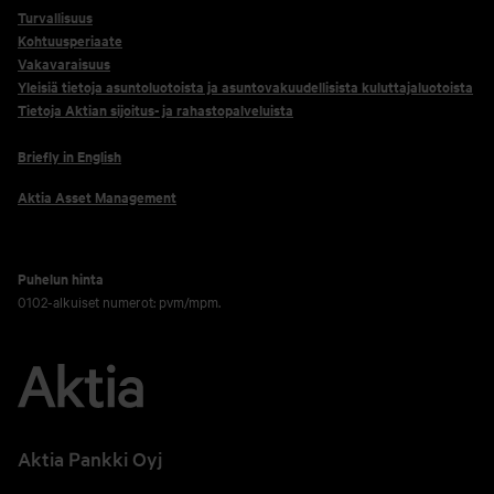
Turvallisuus
Kohtuusperiaate
Vakavaraisuus
Yleisiä tietoja asuntoluotoista ja asuntovakuudellisista kuluttajaluotoista
Tietoja Aktian sijoitus- ja rahastopalveluista
Briefly in English
Aktia Asset Management
Puhelun hinta
0102-alkuiset numerot: pvm/mpm.
Aktia Pankki Oyj