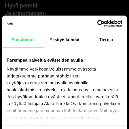
Hyvä pankki.
Ja erinomainen
varainhoitaja.
Suostumus
Yksityiskohdat
Tietoja
Asiakaspalvelu
Henkilöasiakkaat
Parempaa palvelua evästeiden avulla
ark. 8-18
010 247 010
Käytämme verkkopalveluissamme evästeitä
tarjotaksemme parhaan mahdollisen
Yritysasiakkaat
käyttäjäkokemuksen sujuvalla asioinnilla,
ark. 9-16
010 247 6700
henkilökohtaisilla palveluilla ja kiinnostavilla mainoksilla.
Jos hyväksyt kaikki evästeet, annat meille luvan kerätä
Vakuutusasiat, Aktia Henkivakuutus Oy
ja käyttää tietojasi Aktia Pankki Oyj konsernin palvelujen
ark. 9-15
kehittämiseen ja mainonnan kohdentamiseen. Voit myös
010 247 8300
valita, mitä evästeitä sallit. Osa evästeistä on
Korttivakuutukset
, tarkista yhteystiedot
korttisi sivulta
.
sivustojemme luotettavan ja turvallisen toiminnan