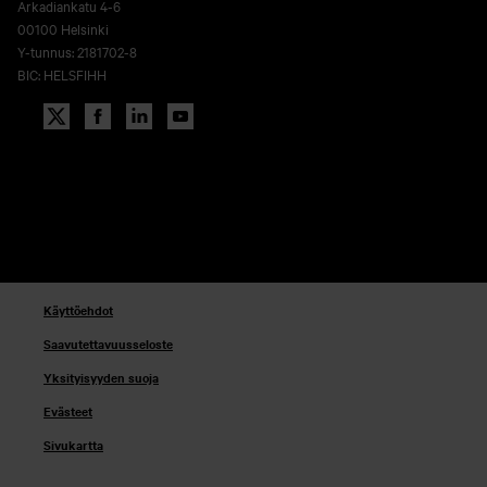
Arkadiankatu 4-6
00100 Helsinki
Y-tunnus: 2181702-8
BIC: HELSFIHH
Käyttöehdot
Saavutettavuusseloste
Yksityisyyden suoja
Evästeet
Sivukartta