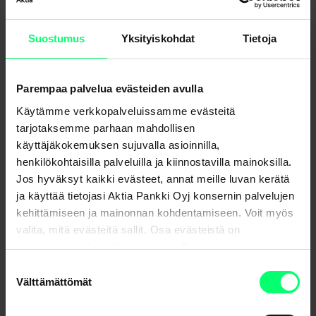
Suostumus
Yksityiskohdat
Tietoja
Parempaa palvelua evästeiden avulla
Käytämme verkkopalveluissamme evästeitä
tarjotaksemme parhaan mahdollisen
käyttäjäkokemuksen sujuvalla asioinnilla,
henkilökohtaisilla palveluilla ja kiinnostavilla mainoksilla.
Jos hyväksyt kaikki evästeet, annat meille luvan kerätä
ja käyttää tietojasi Aktia Pankki Oyj konsernin palvelujen
kehittämiseen ja mainonnan kohdentamiseen. Voit myös
valita, mitä evästeitä sallit. Osa evästeistä on
sivustojemme luotettavan ja turvallisen toiminnan
kannalta välttämättömiä.
Uutisarkisto
Suostumuksen
Välttämättömät
valinta