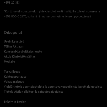
+358 20 333
*Korttiturvallisuuspalvelun yhteydenotot kortinhaltijoille tulevat numerosta
+358 800 0 2476, soita tähän numeroon vain erikseen pyydettäessä.
Oikopolut
Usein kysyttyä
Töihin Aktiaan
Konserni- ja sijoittajasivusto
Aktia Kiinteistönvälitys
Medialle
Turvallisuus
Kohtuusperiaate
Vakavaraisuus
Yleisiä tietoja asuntoluotoista ja asuntovakuudellisista kuluttajaluotoista
Tietoja Aktian sijoitus- ja rahastopalveluista
Briefly in English