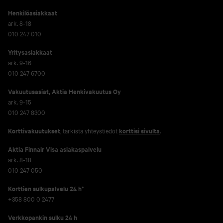
Henkilöasiakkaat
ark. 8-18
010 247 010
Yritysasiakkaat
ark. 9-16
010 247 6700
Vakuutusasiat, Aktia Henkivakuutus Oy
ark. 9-15
010 247 8300
Korttivakuutukset
, tarkista yhteystiedot
korttisi sivulta
.
Aktia Finnair Visa asiakaspalvelu
ark. 8-18
010 247 050
Korttien sulkupalvelu 24 h*
+358 800 0 2477
Verkko­pankin sulku 24 h