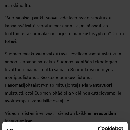
markkinoilta.
”Suomalaiset pankit saavat edelleen hyvin rahoitusta
kansainvälisiltä rahoitusmarkkinoilta, mikä osoittaa
luottamusta suomalaisen järjestelmän kestävyyteen”, Corin
totesi.
Suomen maakuvaan vaikuttavat edelleen samat asiat kuin
ennen Ukrainan sotaakin. Suomea pidetään teknologian
luvattuna maana, mutta samalla Suomi-kuva on myös
monipuolistunut. Keskusteluun osallistunut
Pääomasijoittajat ry:n toimitusjohtaja
Pia Santavuori
muistutti, että Suomen pitää olla vielä houkuttelevampi ja
avoimempi ulkomaisille osaajille.
Videon toistaminen vaatii sivuston kaikkien
evästeiden
hyväksymisen.