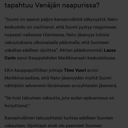
tapahtuu Venäjän naapurissa?
”Suomi on saanut paljon kansainvälistä näkyvyyttä. Nato-
keskustelu on osoittanut, että Suomi pystyy reagoimaan
nopeasti vaikeassa tilanteessa. Nato-jäsenyys toimisi
vakuutuksena ulkomaiselle pääomalle, että Suomeen
uskaltaa edelleen sijoittaa”, Aktian pääekonomisti
Lasse
Corin
sanoi Kauppalehden Markkinaraati-keskustelussa.
EK:n kauppapolitiikan johtaja
Timo Vuori
arvioi
Markkinaraadissa, että Nato-jäsenyyden myötä Suomi
nähtäisiin selvemmin länsimaisen arvoyhteisön jäsenenä.
”Se toisi talouteen vakautta, jota sodan epävarmuus on
horjuttanut.”
Kansainvälinen talousyhteisö luottaa edelleen Suomen
vakauteen. Sijoittajat eivät ole paenneet Suomen