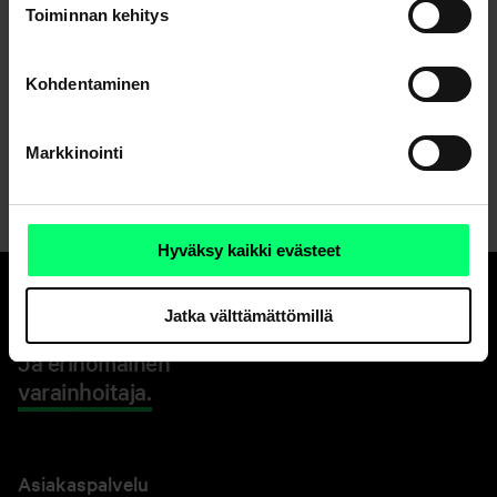
Toiminnan kehitys
Jaa
Kohdentaminen
Markkinointi
Hyväksy kaikki evästeet
Jatka välttämättömillä
Hyvä pankki.
Ja erinomainen
varainhoitaja.
Asiakaspalvelu