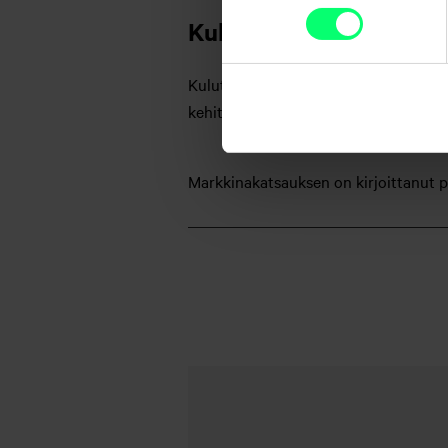
Kuluttaja on talous
Kuluttajilla on valtava merkitys talou
kehitykseen. Tästä syystä amerikkala
Markkinakatsauksen on kirjoittanut 