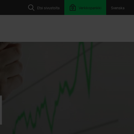
Etsi sivustolta
Verkkopankki
Svenska