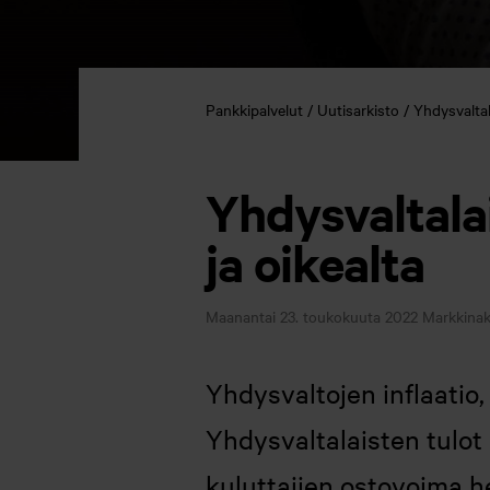
Pankkipalvelut
Uutisarkisto
Yhdysvaltal
Yhdysvaltala
ja oikealta
Maanantai 23. toukokuuta 2022
Markkinak
Yhdysvaltojen inflaatio, 
Yhdysvaltalaisten tulot
kuluttajien ostovoima 