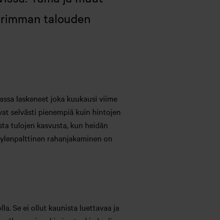
urimman talouden
siassa laskeneet joka kuukausi viime
vat selvästi pienempiä kuin hintojen
ta tulojen kasvusta, kun heidän
n ylenpalttinen rahanjakaminen on
a. Se ei ollut kaunista luettavaa ja