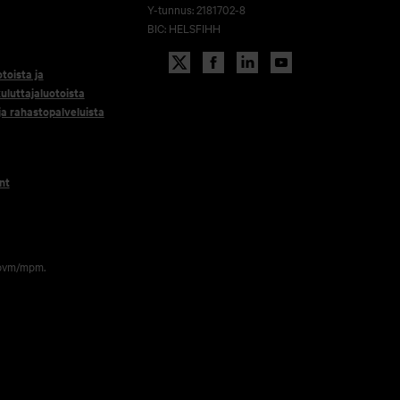
Y-tunnus: 2181702-8
BIC: HELSFIHH
otoista ja
uluttajaluotoista
 ja rahastopalveluista
nt
 pvm/mpm.