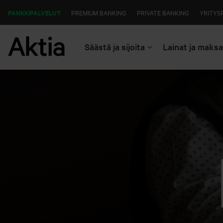
PANKKIPALVELUT
PREMIUM BANKING
PRIVATE BANKING
YRITYS
Säästä ja sijoita
Lainat ja maks