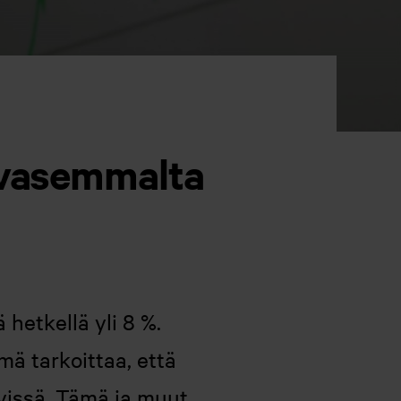
n vasemmalta
 hetkellä yli 8 %.
mä tarkoittaa, että
vissä. Tämä ja muut