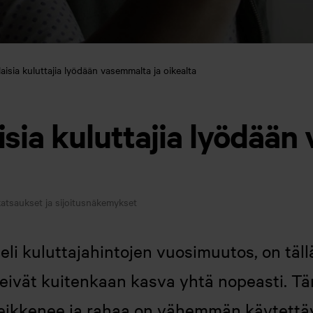
aisia kuluttajia lyödään vasemmalta ja oikealta
isia kuluttajia lyödää
atsaukset ja sijoitusnäkemykset
eli kuluttajahintojen vuosimuutos, on tällä
 eivät kuitenkaan kasva yhtä nopeasti. Tä
heikkenee ja rahaa on vähemmän käytettä