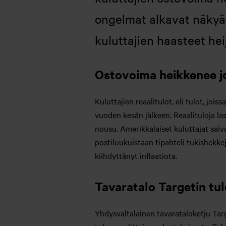
ongelmat alkavat näkyä
kuluttajien haasteet hei
Ostovoima heikkenee j
Kuluttajien reaalitulot, eli tulot, jo
vuoden kesän jälkeen. Reaalituloja la
nousu. Amerikkalaiset kuluttajat sai
postiluukuistaan tipahteli tukishekke
kiihdyttänyt inflaatiota.
Tavaratalo Targetin tu
Yhdysvaltalainen tavarataloketju Targe