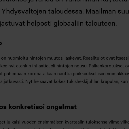
 Yhdysvaltojen taloudessa. Maailman su
jastuvat helposti globaaliin talouteen.
o
issa on huomioitu hintojen muutos, laskevat. Reaalitulot ovat itsea
skee nyt etenkin inflaatio, eli hintojen nousu. Palkankorotukset o
vat pahimpaan korona-aikaan nauttia poikkeuksellisen voimakkaas
jä jatkuvasti. Nyt he saavat kokea tukishekkijuhlan krapulan, ku
los konkretisoi ongelmat
t julkaisi vuoden ensimmäisen kvartaalin tuloksensa viime viikoll