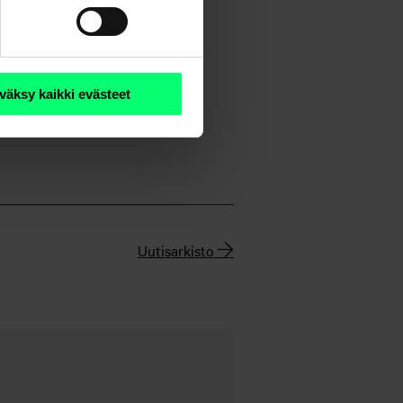
 vaikutus muidenkin talouksien
väksy kaikki evästeet
Uutisarkisto