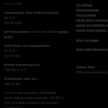
010 247 6700
Turvallisuus
Kohtuusperiaate
Vakuutusasiat, Aktia Henkivakuutus Oy
Vakavaraisuus
ark. 9-15
Yleisiä tietoja asuntolu
010 247 8300
asuntovakuudellisista k
Tietoja Aktian sijoitus-
Korttivakuutukset
, tarkista yhteystiedot
korttisi
sivulta
.
Briefly in English
Aktia Finnair Visa asiakaspalvelu
Aktia Asset Manageme
ark. 8-18
010 247 050
Korttien sulkupalvelu 24 h*
Puhelun hinta
+358 800 0 2477
0102-alkuiset numerot:
Verkko­pankin sulku 24 h
+358 20 333
*Korttiturvallisuuspalvelun yhteydenotot
kortinhaltijoille tulevat numerosta +358 800 0
2476, soita tähän numeroon vain erikseen
pyydettäessä.