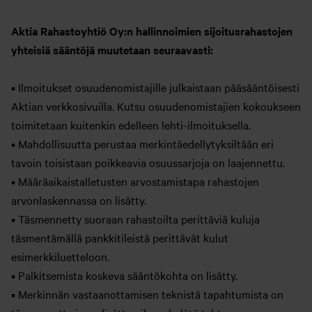
Aktia Rahastoyhtiö Oy:n hallinnoimien sijoitusrahastojen
yhteisiä sääntöjä muutetaan seuraavasti:
• Ilmoitukset osuudenomistajille julkaistaan pääsääntöisesti
Aktian verkkosivuilla. Kutsu osuudenomistajien kokoukseen
toimitetaan kuitenkin edelleen lehti-ilmoituksella.
• Mahdollisuutta perustaa merkintäedellytyksiltään eri
tavoin toisistaan poikkeavia osuussarjoja on laajennettu.
• Määräaikaistalletusten arvostamistapa rahastojen
arvonlaskennassa on lisätty.
• Täsmennetty suoraan rahastoilta perittäviä kuluja
täsmentämällä pankkitileistä perittävät kulut
esimerkkiluetteloon.
• Palkitsemista koskeva sääntökohta on lisätty.
• Merkinnän vastaanottamisen teknistä tapahtumista on