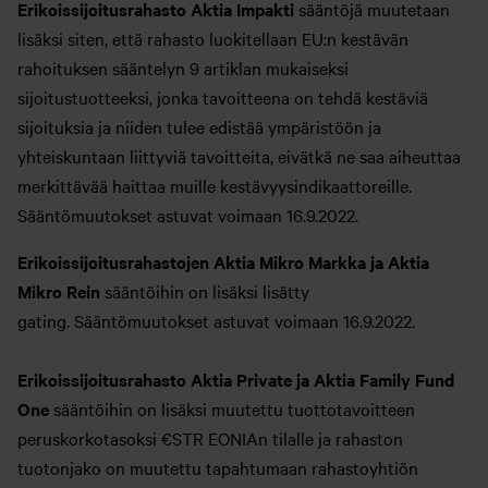
Erikoissijoitusrahasto Aktia Impakti
sääntöjä muutetaan
lisäksi siten, että rahasto luokitellaan EU:n kestävän
rahoituksen sääntelyn 9 artiklan mukaiseksi
sijoitustuotteeksi, jonka tavoitteena on tehdä kestäviä
sijoituksia ja niiden tulee edistää ympäristöön ja
yhteiskuntaan liittyviä tavoitteita, eivätkä ne saa aiheuttaa
merkittävää haittaa muille kestävyysindikaattoreille.
Sääntömuutokset astuvat voimaan 16.9.2022.
Erikoissijoitusrahastojen Aktia Mikro Markka ja Aktia
Mikro Rein
sääntöihin on lisäksi lisätty
gating. Sääntömuutokset astuvat voimaan 16.9.2022.
Erikoissijoitusrahasto Aktia Private ja Aktia Family Fund
One
sääntöihin on lisäksi muutettu tuottotavoitteen
peruskorkotasoksi €STR EONIAn tilalle ja rahaston
tuotonjako on muutettu tapahtumaan rahastoyhtiön