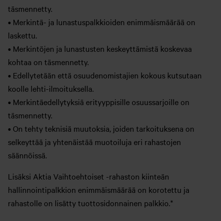
täsmennetty.
• Merkintä- ja lunastuspalkkioiden enimmäismäärää on
laskettu.
• Merkintöjen ja lunastusten keskeyttämistä koskevaa
kohtaa on täsmennetty.
• Edellytetään että osuudenomistajien kokous kutsutaan
koolle lehti-ilmoituksella.
• Merkintäedellytyksiä erityyppisille osuussarjoille on
täsmennetty.
• On tehty teknisiä muutoksia, joiden tarkoituksena on
selkeyttää ja yhtenäistää muotoiluja eri rahastojen
säännöissä.
Lisäksi Aktia Vaihtoehtoiset -rahaston kiinteän
hallinnointipalkkion enimmäismäärää on korotettu ja
rahastolle on lisätty tuottosidonnainen palkkio.*