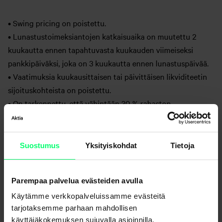
• Swing pricing on poistettu.
• Lunastustoimeksiantojen katkaisuaika on muutettu 2
kuukautta ennen tapahtuvasta kuukauden viimeiseksi
pankkipäiväksi, joka on 3 kuukautta ennen lunastuspäivää.
• Vaatimuksia kuukausittaisen tai päivittäisen likviditeetin
sijoituskohteista on poistettu.
• On tarkennettu, että vähintään 30 % rahaston
kohderahastoista täytyy olla auki vähintään
neljännesvuosittain.
• Rahastolle maksettava kaupankäyntipalkkio on lisätty.
Suostumus
Yksityiskohdat
Tietoja
• Erityinen limiitti rahastoyhtiön hallinnoimiin rahastoihin
sijoittamisesta on poistettu.
Parempaa palvelua evästeiden avulla
Sääntömuutokset astuvat voimaan 16.9.2022.
Käytämme verkkopalveluissamme evästeitä
tarjotaksemme parhaan mahdollisen
käyttäjäkokemuksen sujuvalla asioinnilla,