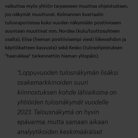
vaikuttaa myös yhtiön tarpeeseen muuttaa ohjeistustaan,
jos näkymät muuttuvat. Kolmannen kvartaalin
tulosraporteissa koko vuoden näkymiään positiiviseen
suuntaan muuttivat mm. Nordea (kulu/tuottosuhteen
osalta), Elisa (hieman positiivisempi viesti liikevaihdon ja
käyttökatteen kasvusta) sekä Kesko (tulosohjeistuksen
”haarukkaa” tarkennettiin hieman ylöspäin).
Loppuvuoden tulosnäkymän lisäksi
osakemarkkinoiden suuri
kiinnostuksen kohde lähiaikoina on
yhtiöiden tulosnäkymät vuodelle
2023. Talousnäkymä on hyvin
epävarma, mutta samaan aikaan
analyytikoiden keskimääräiset