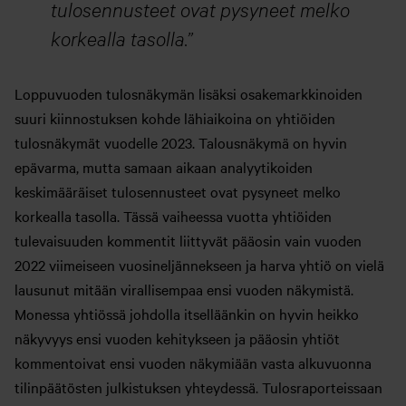
tulosennusteet ovat pysyneet melko
korkealla tasolla.
Loppuvuoden tulosnäkymän lisäksi osakemarkkinoiden
suuri kiinnostuksen kohde lähiaikoina on yhtiöiden
tulosnäkymät vuodelle 2023. Talousnäkymä on hyvin
epävarma, mutta samaan aikaan analyytikoiden
keskimääräiset tulosennusteet ovat pysyneet melko
korkealla tasolla. Tässä vaiheessa vuotta yhtiöiden
tulevaisuuden kommentit liittyvät pääosin vain vuoden
2022 viimeiseen vuosineljännekseen ja harva yhtiö on vielä
lausunut mitään virallisempaa ensi vuoden näkymistä.
Monessa yhtiössä johdolla itselläänkin on hyvin heikko
näkyvyys ensi vuoden kehitykseen ja pääosin yhtiöt
kommentoivat ensi vuoden näkymiään vasta alkuvuonna
tilinpäätösten julkistuksen yhteydessä. Tulosraporteissaan