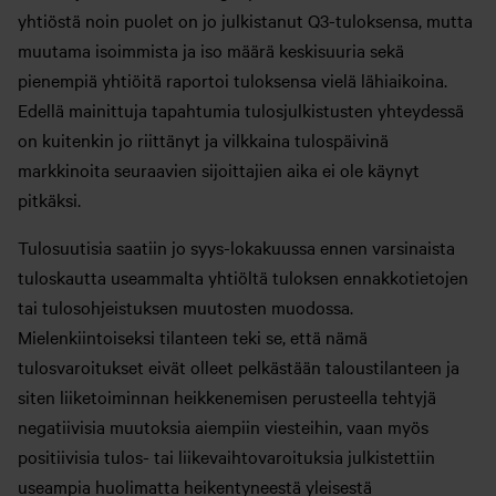
yhtiöstä noin puolet on jo julkistanut Q3-tuloksensa, mutta
muutama isoimmista ja iso määrä keskisuuria sekä
pienempiä yhtiöitä raportoi tuloksensa vielä lähiaikoina.
Edellä mainittuja tapahtumia tulosjulkistusten yhteydessä
on kuitenkin jo riittänyt ja vilkkaina tulospäivinä
markkinoita seuraavien sijoittajien aika ei ole käynyt
pitkäksi.
Tulosuutisia saatiin jo syys-lokakuussa ennen varsinaista
tuloskautta useammalta yhtiöltä tuloksen ennakkotietojen
tai tulosohjeistuksen muutosten muodossa.
Mielenkiintoiseksi tilanteen teki se, että nämä
tulosvaroitukset eivät olleet pelkästään taloustilanteen ja
siten liiketoiminnan heikkenemisen perusteella tehtyjä
negatiivisia muutoksia aiempiin viesteihin, vaan myös
positiivisia tulos- tai liikevaihtovaroituksia julkistettiin
useampia huolimatta heikentyneestä yleisestä