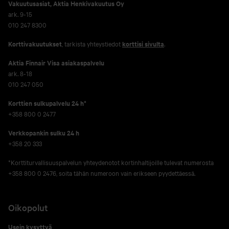
Vakuutusasiat, Aktia Henkivakuutus Oy
ark. 9-15
010 247 8300
Korttivakuutukset
, tarkista yhteystiedot
korttisi sivulta
.
Aktia Finnair Visa asiakaspalvelu
ark. 8-18
010 247 050
Korttien sulkupalvelu 24 h*
+358 800 0 2477
Verkko­pankin sulku 24 h
+358 20 333
*Korttiturvallisuuspalvelun yhteydenotot kortinhaltijoille tulevat numerosta
+358 800 0 2476, soita tähän numeroon vain erikseen pyydettäessä.
Oikopolut
Usein kysyttyä