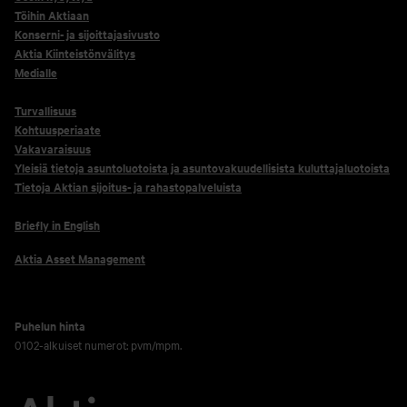
Töihin Aktiaan
Konserni- ja sijoittajasivusto
Aktia Kiinteistönvälitys
Medialle
Turvallisuus
Kohtuusperiaate
Vakavaraisuus
Yleisiä tietoja asuntoluotoista ja asuntovakuudellisista kuluttajaluotoista
Tietoja Aktian sijoitus- ja rahastopalveluista
Briefly in English
Aktia Asset Management
Puhelun hinta
0102-alkuiset numerot: pvm/mpm.