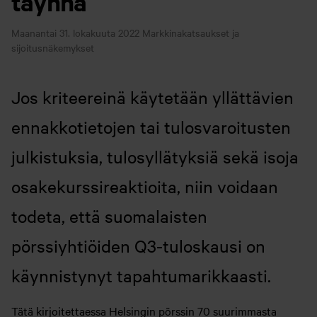
täynnä
Maanantai 31. lokakuuta 2022
Markkinakatsaukset ja
sijoitusnäkemykset
Jos kriteereinä käytetään yllättävien
ennakkotietojen tai tulosvaroitusten
julkistuksia, tulosyllätyksiä sekä isoja
osakekurssireaktioita, niin voidaan
todeta, että suomalaisten
pörssiyhtiöiden Q3-tuloskausi on
käynnistynyt tapahtumarikkaasti.
Tätä kirjoitettaessa Helsingin pörssin 70 suurimmasta