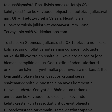
talousnäkymästä. Positiivisia ennakkotietoja Q3:n
kehityksestä tai koko vuoden ohjeistusmuutoksia julkistivat
mm. UPM, TietoEvry sekä Vaisala. Negatiivisia
tulosvaroituksia julkistivat vastaavasti mm. Kone,
Terveystalo sekä Verkkokauppa.com.
Toistaiseksi Suomessa julkaistuista Q3-tuloksista noin kaksi
kolmasosaa on ollut vähintään markkinoiden odotusten
mukaisia liikevoittojen osalta ja liikevaihtojen osalta jopa
hieman isompikin osuus. Odotuksiin nähden tuloskausi
onkin siten käynnistynyt melko positiivisissa merkeissä. Itse
kvartaalituloksen lisäksi osavuosikatsauksessa
osakemarkkinoita kiinnostaa aina myös kommentit
tulevaisuudesta. Osa yhtiöistähän antaa tarkankin
ennusteen koko vuoden tuloksen ja liikevaihdon
kehityksestä, kun taas jotkut yhtiöt eivät ohjeista
tulosodotustaan tarkemmin. Tämä viestintätapa voi