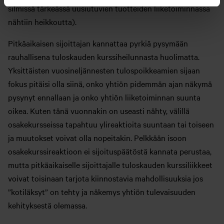
silmissä tärkeässä uusiutuvien tuotteiden liiketoiminnassa
nähtiin heikkoutta).
Pitkäaikaisen sijoittajan kannattaa pyrkiä pysymään
rauhallisena tuloskauden kurssiheilunnasta huolimatta.
Yksittäisten vuosineljännesten tulospoikkeamien sijaan
fokus pitäisi olla siinä, onko yhtiön pidemmän ajan näkymä
pysynyt ennallaan ja onko yhtiön liiketoiminnan suunta
oikea. Kuten tänä vuonnakin on useasti nähty, välillä
osakekursseissa tapahtuu ylireaktioita suuntaan tai toiseen
ja muutokset voivat olla nopeitakin. Pelkkään isoon
osakekurssireaktioon ei sijoituspäätöstä kannata perustaa,
mutta pitkäaikaiselle sijoittajalle tuloskauden kurssiliikkeet
voivat toisinaan tarjota kiinnostavia mahdollisuuksia jos
”kotiläksyt” on tehty ja näkemys yhtiön tulevaisuuden
kehityksestä olemassa.