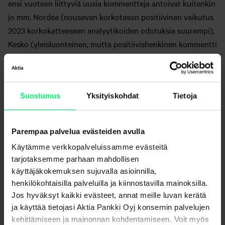
ensi vuoteen liittyviä uusia kommentteja antoivat kuitenkin
jo mm. Nordea (nousevan korkotason positiivinen vaikutus
2023 korkokatteeseen analyytikoiden odotuksia suurempi),
Kesko (yleisluonteinen, mutta positiivishenkinen kommentti
2023 tuloksen pysymisestä hyvällä tasolla) sekä Telia
(nousevat energiakustannukset johtavat aiemmin viestittyä
alhaisempaan käyttökatteen kasvuun).
Suostumus
Yksityiskohdat
Tietoja
Tämän vuoden osakekurssien
laskun jälkeenkin
Parempaa palvelua evästeiden avulla
osakemarkkinoiden ilmapiiri on ollut
Käytämme verkkopalveluissamme evästeitä
nykyisessä talousympäristössä
tarjotaksemme parhaan mahdollisen
käyttäjäkokemuksen sujuvalla asioinnilla,
hermostunut. Tuloskaudella tämä on
henkilökohtaisilla palveluilla ja kiinnostavilla mainoksilla.
ilmennyt myös isoina yksittäisinä
Jos hyväksyt kaikki evästeet, annat meille luvan kerätä
osakekurssien reaktioina
ja käyttää tietojasi Aktia Pankki Oyj konsernin palvelujen
kehittämiseen ja mainonnan kohdentamiseen. Voit myös
tulosjulkistusten jälkeen.