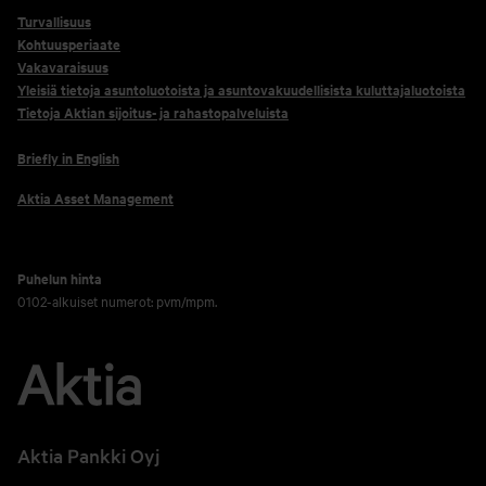
Turvallisuus
Kohtuusperiaate
Vakavaraisuus
Yleisiä tietoja asuntoluotoista ja asuntovakuudellisista kuluttajaluotoista
Tietoja Aktian sijoitus- ja rahastopalveluista
Briefly in English
Aktia Asset Management
Puhelun hinta
0102-alkuiset numerot: pvm/mpm.
Aktia Pankki Oyj