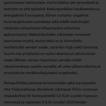
ajautumassa taantumaan, mutta käsitys sen syvyydestä ja
kestosta on yhä epäselvä. Keskuspankkien haukkamaisuus,
energiakriisi Euroopassa, Kiinan tuotanto-ongelmat
koronarajoitusten paineessa sekä edellä mainittujen
tekijöiden aiheuttama inflaatiopaine aiheuttaa
epävarmuutta. Maksuhäiriöiden odotetaan nousevan
taantuman myötä, mutta tämä on jo hinnoiteltu
markkinoilla selvästi sisään, varsinkin high yield-lainoissa.
Suurin osa yrityksistä on myös rakentanut rahoitustaan
usean lähteen varaan hajauttaen samalla niiden
takaisinmaksua usealle vuodelle, eli velan jälleenrahoitus ei
muodostune markkinalaajuiseksi ongelmaksi.
Rahapolitiikka jatkanee kiristymistään sekä euroalueella
että Yhdysvalloissa. Markkinat odottavat FED:n nostavan
ohjauskorkoa 50 korkopisteellä 4,5 %:iin vuoden loppuun
mennessä ja vajaaseen 5 %:iin vuoden 2023 kesään