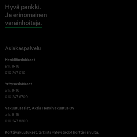
Hyvä pankki.
Ja erinomainen
varainhoitaja.
Asiakaspalvelu
Henkilöasiakkaat
ark. 8-18
010 247 010
Yritysasiakkaat
ark. 9-16
010 247 6700
Vakuutusasiat, Aktia Henkivakuutus Oy
ark. 9-15
010 247 8300
Korttivakuutukset
, tarkista yhteystiedot
korttisi sivulta
.