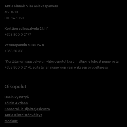
Aktia Finnair Visa asiakaspalvelu
ark. 8-18
010 247 050
Korttien sulkupalvelu 24 h*
+358 800 0 2477
Verkko­pankin sulku 24 h
+358 20 333
*Korttiturvallisuuspalvelun yhteydenotot kortinhaltijoille tulevat numerosta
+358 800 0 2476, soita tähän numeroon vain erikseen pyydettäessä.
Oikopolut
Usein kysyttyä
Töihin Aktiaan
Konserni- ja sijoittajasivusto
Aktia Kiinteistönvälitys
Medialle