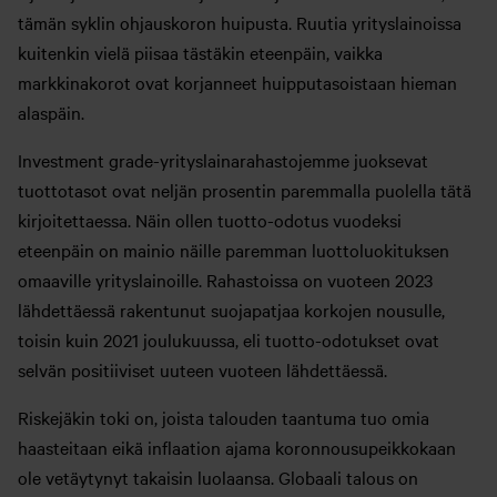
tämän syklin ohjauskoron huipusta. Ruutia yrityslainoissa
kuitenkin vielä piisaa tästäkin eteenpäin, vaikka
markkinakorot ovat korjanneet huipputasoistaan hieman
alaspäin.
Investment grade-yrityslainarahastojemme juoksevat
tuottotasot ovat neljän prosentin paremmalla puolella tätä
kirjoitettaessa. Näin ollen tuotto-odotus vuodeksi
eteenpäin on mainio näille paremman luottoluokituksen
omaaville yrityslainoille. Rahastoissa on vuoteen 2023
lähdettäessä rakentunut suojapatjaa korkojen nousulle,
toisin kuin 2021 joulukuussa, eli tuotto-odotukset ovat
selvän positiiviset uuteen vuoteen lähdettäessä.
Riskejäkin toki on, joista talouden taantuma tuo omia
haasteitaan eikä inflaation ajama koronnousupeikkokaan
ole vetäytynyt takaisin luolaansa. Globaali talous on