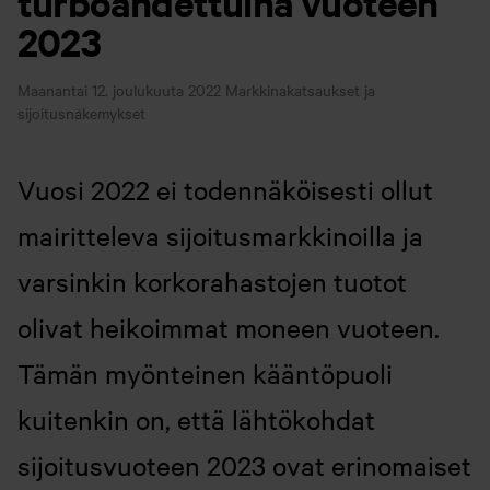
turboahdettuina vuoteen
2023
Maanantai 12. joulukuuta 2022
Markkinakatsaukset ja
sijoitusnäkemykset
Vuosi 2022 ei todennäköisesti ollut
mairitteleva sijoitusmarkkinoilla ja
varsinkin korkorahastojen tuotot
olivat heikoimmat moneen vuoteen.
Tämän myönteinen kääntöpuoli
kuitenkin on, että lähtökohdat
sijoitusvuoteen 2023 ovat erinomaiset