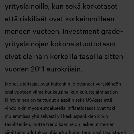
yrityslainoille, kun sekä korkotasot
että riskilisät ovat korkeimmillaan
moneen vuoteen. Investment grade-
yrityslainojen kokonaistuottotasot
eivät ole näin korkeilla tasoilla sitten
vuoden 2011 eurokriisin.
Monet sijoittajat ovat kuitenkin jo ottaneet varaslähdön
ensi vuoteen viime kuukausina, kun kuluttajainflaation
kiihtyminen on taittunut alaspäin sekä USA:ssa että
vihdoinkin myös euroalueella. Inflaatiotasot ovat toki
molemmissa yhä selvästi yli keskuspankkien 2 %:n
tavoitteiden, mutta trendikäänne on laskenut monen
sijoittajan odotuksia ohjauskorkojen terminaalitasoista, eli