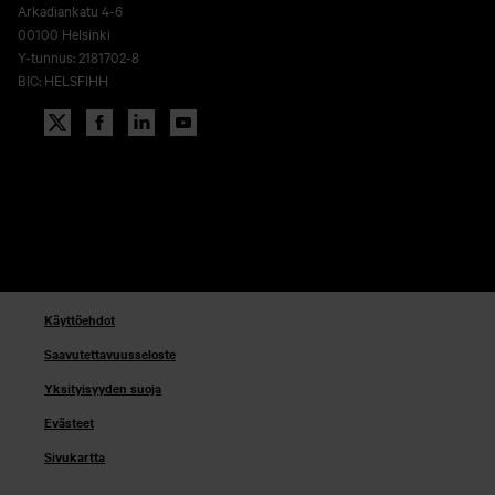
Arkadiankatu 4-6
00100 Helsinki
Y-tunnus: 2181702-8
BIC: HELSFIHH
Käyttöehdot
Saavutettavuusseloste
Yksityisyyden suoja
Evästeet
Sivukartta