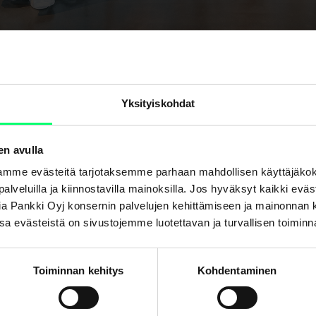
Yksityiskohdat
ia-keräyksen keulahahmo. Tänä vuonna keräyksen tavoitteen
ee keräystä perinteen mukaisesti. Suomen Lucia Wilma Grönqv
en avulla
vien perheiden parissa. 
mme evästeitä tarjotaksemme parhaan mahdollisen käyttäjäko
in leireillä tukea tarvitsevien perheiden kanssa. Se, että lap
a palveluilla ja kiinnostavilla mainoksilla. Jos hyväksyt kaikki evä
, auttaa enemmän kuin uskoisikaan, ja vanhemmille annetta
Aktia Pankki Oyj konsernin palvelujen kehittämiseen ja mainonna
rkeä, sanoo Suomen Lucia 2022 Wilma Grönqvist. 
. Osa evästeistä on sivustojemme luotettavan ja turvallisen toimin
sa on jatkunut pitkään, ja sijoitusrahasto Aktia Folkhälsan,
 tätä yhteistyötä.  Osa rahaston hallinnointipalkkiosta on ka
Toiminnan kehitys
Kohdentaminen
vään työhön Suomessa, ja on täten ollut hyödyksi paikallis