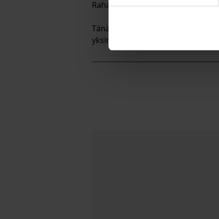
Rahaston yhteenlaskettu palautusm
Tänä vuonna Aktian henkilöstö vali
yksinäisyyden ja syrjäytymisen ehk