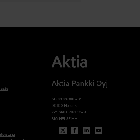
Aktia Pankki Oyj
vusto
Arkadiankatu 4-6
00100 Helsinki
Y-tunnus: 2181702-8
BIC: HELSFIHH
otoista ja