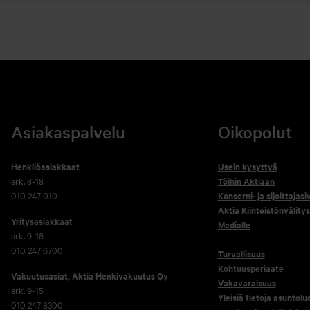
Asiakaspalvelu
Oikopolut
Henkilöasiakkaat
Usein kysyttyä
ark. 8-18
Töihin Aktiaan
010 247 010
Konserni- ja sijoittajasi
Aktia Kiinteistönvälitys
Yritysasiakkaat
Medialle
ark. 9-16
010 247 6700
Turvallisuus
Kohtuusperiaate
Vakuutusasiat, Aktia Henkivakuutus Oy
Vakavaraisuus
ark. 9-15
Yleisiä tietoja asuntolu
010 247 8300