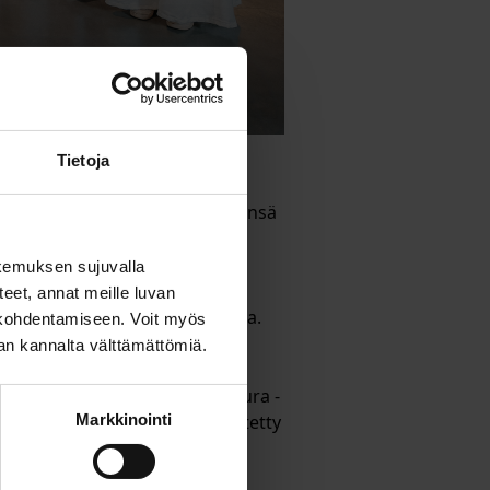
Tietoja
a on auttaa arjessa 
ist kertoo itse työskennelleensä 
kemuksen sujuvalla
set saavat tehdä jotain 
steet, annat meille luvan
va tuki on kaikkein kauneinta. 
n kohdentamiseen. Voit myös
nan kannalta välttämättömiä.
 joka nykyään on osa Aktia Secura -
navoitu Folkhälsanille ja käytetty 
Markkinointi
yhteisöille jo pidemmän aikaa. 