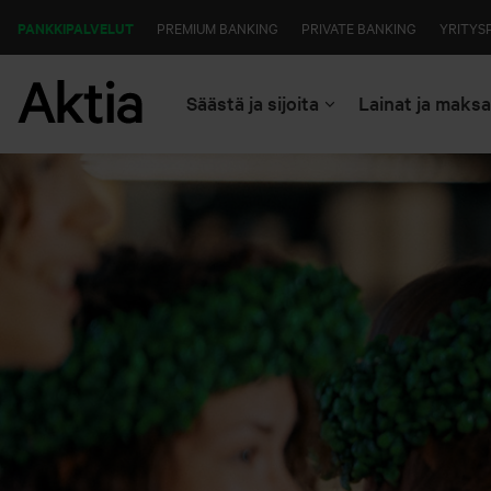
PANKKIPALVELUT
PREMIUM BANKING
PRIVATE BANKING
YRITYS
Säästä ja sijoita
Lainat ja maks