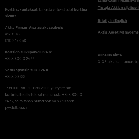
asuntovakuudellisista k
Tietoja Aktian sijoitus-
Korttivakuutukset
, tarkista yhteystiedot
korttisi
sivulta
.
Briefly in English
Aktia Finnair Visa asiakaspalvelu
Aktia Asset Manageme
ark. 8-18
010 247 050
Korttien sulkupalvelu 24 h*
Puhelun hinta
+358 800 0 2477
0102-alkuiset numerot:
Verkko­pankin sulku 24 h
+358 20 333
*Korttiturvallisuuspalvelun yhteydenotot
kortinhaltijoille tulevat numerosta +358 800 0
2476, soita tähän numeroon vain erikseen
pyydettäessä.