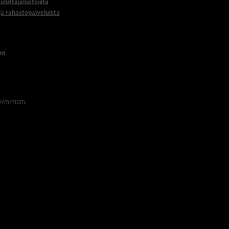
uluttajaluotoista
 ja rahastopalveluista
nt
 pvm/mpm.