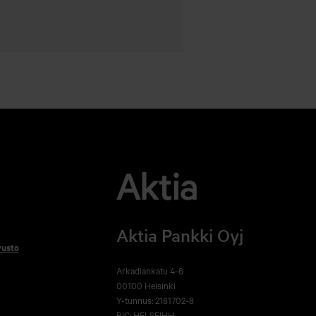
Aktia Pankki Oyj
vusto
Arkadiankatu 4-6
00100 Helsinki
Y-tunnus: 2181702-8
BIC: HELSFIHH