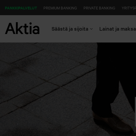
PANKKIPALVELUT
PREMIUM BANKING
PRIVATE BANKING
YRITYS
Säästä ja sijoita
Lainat ja maks