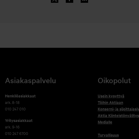
Asiakaspalvelu
Oikopolut
Henkilöasiakkaat
Usein kysyttyä
ark. 8-18
Töihin Aktiaan
010 247 010
Konserni- ja sijoittajasi
Aktia Kiinteistönvälitys
Yritysasiakkaat
Medialle
ark. 9-16
010 247 6700
Turvallisuus