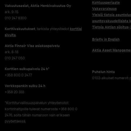
Kohtuusperiaate
Vakuutusasiat, Aktia Henkivakuutus Oy
Vakavaraisuus
ark. 9-15
Yleisiä tietoja asuntolu
010 247 8300
asuntovakuudellisista k
Tietoja Aktian sijoitus-
Korttivakuutukset
, tarkista yhteystiedot
korttisi
sivulta
.
Briefly in English
Aktia Finnair Visa asiakaspalvelu
Aktia Asset Manageme
ark. 8-18
010 247 050
Korttien sulkupalvelu 24 h*
Puhelun hinta
+358 800 0 2477
0102-alkuiset numerot:
Verkko­pankin sulku 24 h
+358 20 333
*Korttiturvallisuuspalvelun yhteydenotot
kortinhaltijoille tulevat numerosta +358 800 0
2476, soita tähän numeroon vain erikseen
pyydettäessä.