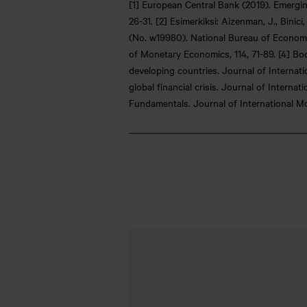
[1] European Central Bank (2019). Emerging
26-31. [2] Esimerkiksi: Aizenman, J., Bini
(No. w19980). National Bureau of Economic R
of Monetary Economics, 114, 71-89. [4] Boda
developing countries. Journal of Internati
global financial crisis. Journal of Intern
Fundamen
tals. Journal of International 