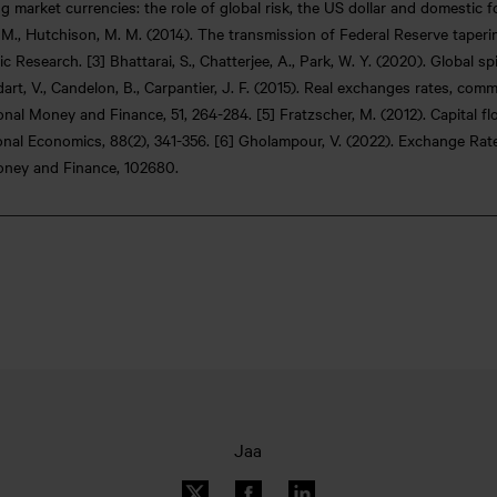
 market currencies: the role of global risk, the US dollar and domestic f
ci, M., Hutchison, M. M. (2014). The transmission of Federal Reserve tape
esearch. [3] Bhattarai, S., Chatterjee, A., Park, W. Y. (2020). Global spi
rt, V., Candelon, B., Carpantier, J. F. (2015). Real exchanges rates, comm
onal Money and Finance, 51, 264-284. [5] Fratzscher, M. (2012). Capital f
ational Economics, 88(2), 341-356. [6] Gholampour, V. (2022). Exchange R
Money and Finance, 102680.
Jaa