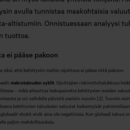
ysin avulla tunnistaa maakohtaisia valuutt
ta-altistumiin. Onnistuessaan analyysi tu
n tuottoa.
ita ei pääse pakoon
 siksi, että kehittyviin maihin sijoittava ei pääse niitä pakoon.
baalit
makrotalouden syklit
. Sijoittajien riskinottohalukkuus he
itessa – mikä aiheuttaa laskupainetta kehittyvien maiden valuut
teesta ja voi vaihdella päivistä useisiin vuosiin [2]. Tuorein esi
auksena kehittyvien talouksien valuutat heikentyivät pahimmillaan 
lobaalit shokit eivät aina ole negatiivisia. Kun globaali talous on
jalle paljon mahdollisuuksia.