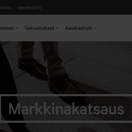
PANKKI
VARAINHOITO
aminen
Vakuutukset
Asiakastuki