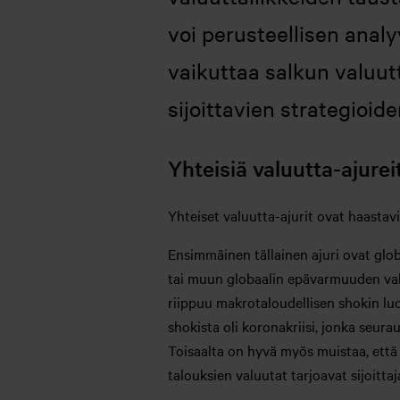
voi perusteellisen analy
vaikuttaa salkun valuut
sijoittavien strategioide
Yhteisiä valuutta-ajure
Yhteiset valuutta-ajurit ovat haastavia
Ensimmäinen tällainen ajuri ovat glo
tai muun globaalin epävarmuuden vall
riippuu makrotaloudellisen shokin luon
shokista oli koronakriisi, jonka seur
Toisaalta on hyvä myös muistaa, että g
talouksien valuutat tarjoavat sijoitta