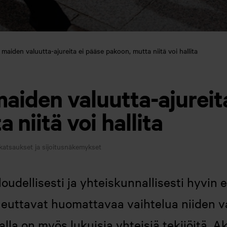
 maiden valuutta-ajureita ei pääse pakoon, mutta niitä voi hallita
aiden valuutta-ajureit
 niitä voi hallita
katsaukset ja sijoitusnäkemykset
oudellisesti ja yhteiskunnallisesti hyvin er
heuttavat huomattavaa vaihtelua niiden v
alla on myös lukuisia yhteisiä tekijöitä. A