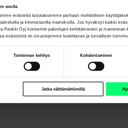
ta.
en avulla
ssimuutosten taustalla ovat
maakohtaiset riskit
, jotka liittyvät
mme evästeitä tarjotaksemme parhaan mahdollisen käyttäjäko
tä vähemmän maan pääomavirrat herkistyvät globaaleille shokeille
a palveluilla ja kiinnostavilla mainoksilla. Jos hyväksyt kaikki evä
Aktia Pankki Oyj konsernin palvelujen kehittämiseen ja mainonna
ottoluokitukset tai erilaiset yhteiskuntavakautta mittaavat inde
. Osa evästeistä on sivustojemme luotettavan ja turvallisen toimin
taiset tekijät vaikuttavat merkittävästi siihen, kuinka voimakkaa
 on vaikea paeta kehittyvien maiden valuutoille yhteisiä ajureita
Toiminnan kehitys
Kohdentaminen
i- ja tuottotekijöitä. Koska valuuttoja liikuttavat usein nimenom
työllä on mahdollista vaikuttaa salkun valuutta-altistumiin tavalla,
junioranalyytikko
Elias Järventaus
, joka teki kandidaatintutkiel
Jatka välttämättömillä
Hy
 -tiimille.