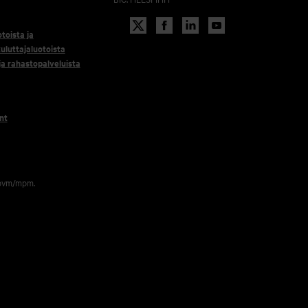
otoista ja
uluttajaluotoista
 ja rahastopalveluista
nt
 pvm/mpm.