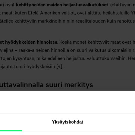
uri ovat
kehittyneiden maiden heijastusvaikutukset
kehittyviin m
aat, kuten Etelä-Amerikan valtiot, ovat alttiita heilahteluille Y
äteilee kehittyviin markkinoihin niin reaalitalouden kuin rahoi
t hyödykkeiden hinnoissa
. Koska monet kehittyvät maat ovat hy
viejinä – raaka-aineiden hinnoilla on suuri vaikutus ulkomaisiin 
tojen kysyntään, mikä edelleen heijastuu valuuttakursseihin. He
jautettu eri hyödykkeisiin [4] .
uuttavalinnalla suuri merkitys
hyvin erilaisia, myös maakohtaisilla tekijöillä on suuri vaikutus 
 kunkin kehittyvän maan
taloudelliset ominaispiirtee
t. Esimerkiks
ein vahvistuvaan valuuttaan. Vastaavia valuutan kannalta keskeis
Yksityiskohdat
hvempi maan talous kokonaisuutena on, sitä pienemmällä todenn