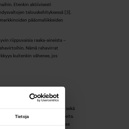
aihin. Etenkin aktiivisesti
hdysvaltojen talouskehityksessä [3].
tusmarkkinoiden pääomaliikkeiden
vin riippuvaisia raaka-aineista –
rahavirtoihin. Nämä rahavirrat
rkkyys kuitenkin vähenee, jos
valuuttakursseihin.
i talouden ja tuottavuuden kasvu sekä
iä makrotalouden muuttujia on useita.
Tietoja
äköisyydellä maan valuutta kohtaa