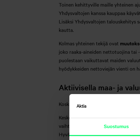
Toinen kehittyville maille yhteinen aj
Yhdysvaltojen kanssa kauppaa käyvät m
Lisäksi Yhdysvaltojen talouskehitys s
kautta.
Kolmas yhteinen tekijä ovat
muutokse
joko raaka-aineiden nettotuojina tai -
puolestaan vaikuttavat maiden valuut
hyödykkeiden nettoviejän vienti on ha
Aktiivisella maa- ja val
Koska kehittyvät maat ovat keskenään 
Keskeinen maakohtainen tekijä ovat
vaihtotaseen ylijäämä linkittyvät us
Suostumus
Hyvä peukalosääntö on, että mitä va