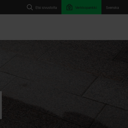
Etsi sivustolta
Verkkopankki
Svenska