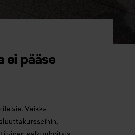
a ei pääse
ilaisia. Vaikka
aluuttakursseihin,
ktiivinen salkunhoitaja