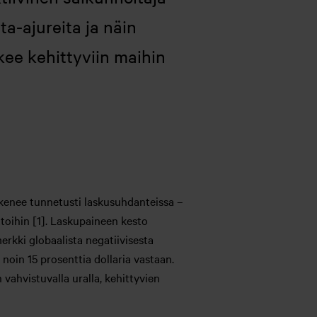
a-ajureita ja näin
kee kehittyviin maihin
ikkenee tunnetusti laskusuhdanteissa –
toihin [1]. Laskupaineen kesto
merkki globaalista negatiivisesta
noin 15 prosenttia dollaria vastaan.
 vahvistuvalla uralla, kehittyvien