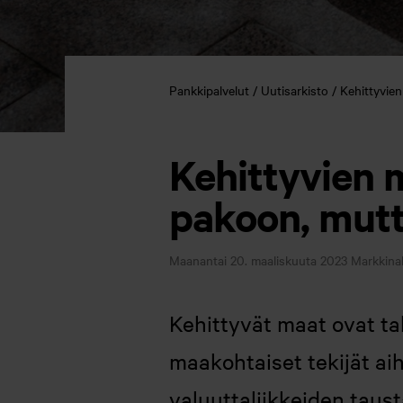
Pankkipalvelut
Uutisarkisto
Kehittyvien
Kehittyvien m
pakoon, mutta
Maanantai 20. maaliskuuta 2023
Markkina
Kehittyvät maat ovat tal
maakohtaiset tekijät ai
valuuttaliikkeiden taust