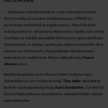
– Jokaisessa metsäyhtiössä on omat ominaispiirteensä.
Stora Ensolla on arvokas metsäomaisuus, UPM:llä on
puolestaan merkittävä energiatuotanto. Metsä Boardin
erikoisuutena on vahva kartonkituotanto. Kaikki ovat omilla
tavoillaan ja pitkällä aikavälillä kiinnostavia sijoituskohteita.
Kiinnostavaa on nähdä, tapahtuuko käänne toimialalla tänä
vuonna vai myöhemmin, Kauppalehden Markkinaraati-
keskusteluun osallistunut Aktian salkunhoitaja
Paavo
Ahonen
sanoi.
Markkinaraadissa olivat Ahosen lisäksi mukana myös
Sahateollisuus ry:n toimitusjohtaja
Tino Aalto
sekä Metsä
Boardin sijoittajasuhdejohtaja
Katri Sundström
. Sundström
korosti keskustelussa suomalaisten metsäyhtiöiden vahvaa
vastuullisuutta.