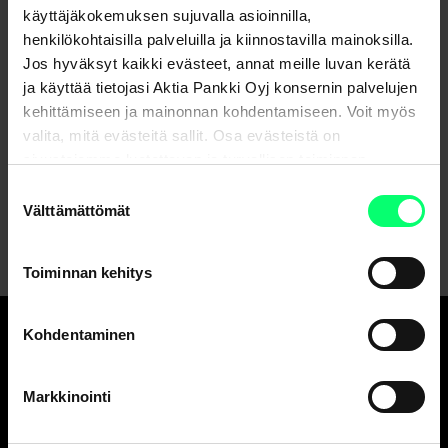
käyttäjäkokemuksen sujuvalla asioinnilla,
henkilökohtaisilla palveluilla ja kiinnostavilla mainoksilla.
Jos hyväksyt kaikki evästeet, annat meille luvan kerätä
ja käyttää tietojasi Aktia Pankki Oyj konsernin palvelujen
kehittämiseen ja mainonnan kohdentamiseen. Voit myös
Jaa
valita, mitä evästeitä sallit. Osa evästeistä on
sivustojemme luotettavan ja turvallisen toiminnan
kannalta välttämättömiä.
Suostumuksen
Välttämättömät
valinta
Toiminnan kehitys
Kohdentaminen
Hyvä pankki.
Ja erinomainen
Markkinointi
varainhoitaja.