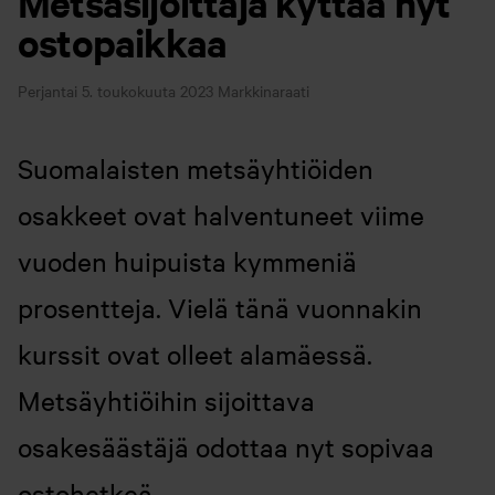
Metsäsijoittaja kyttää nyt
ostopaikkaa
Perjantai 5. toukokuuta 2023
Markkinaraati
Suomalaisten metsäyhtiöiden
osakkeet ovat halventuneet viime
vuoden huipuista kymmeniä
prosentteja. Vielä tänä vuonnakin
kurssit ovat olleet alamäessä.
Metsäyhtiöihin sijoittava
osakesäästäjä odottaa nyt sopivaa
ostohetkeä.