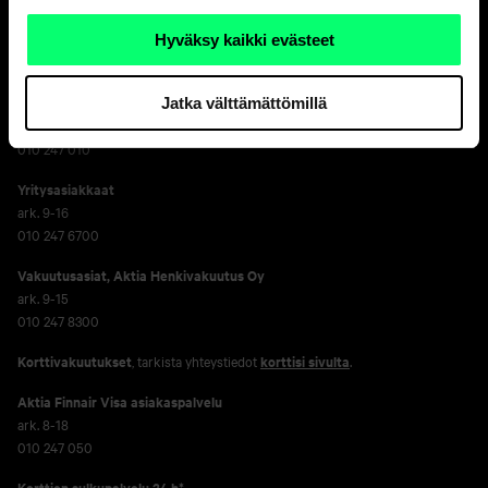
Hyväksy kaikki evästeet
Asiakaspalvelu
Henkilöasiakkaat
Jatka välttämättömillä
ark. 8-18
010 247 010
Yritysasiakkaat
ark. 9-16
010 247 6700
Vakuutusasiat, Aktia Henkivakuutus Oy
ark. 9-15
010 247 8300
Korttivakuutukset
, tarkista yhteystiedot
korttisi sivulta
.
Aktia Finnair Visa asiakaspalvelu
ark. 8-18
010 247 050
Korttien sulkupalvelu 24 h*