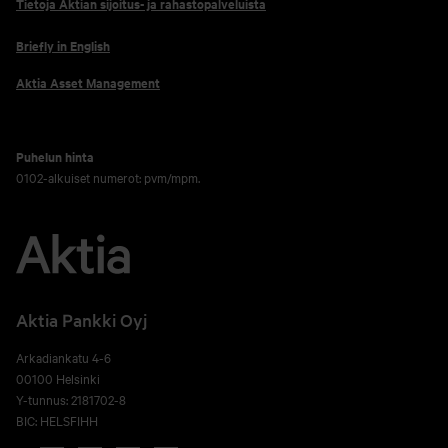
Tietoja Aktian sijoitus- ja rahastopalveluista
Briefly in English
Aktia Asset Management
Puhelun hinta
0102-alkuiset numerot: pvm/mpm.
Aktia Pankki Oyj
Arkadiankatu 4-6
00100 Helsinki
Y-tunnus: 2181702-8
BIC: HELSFIHH