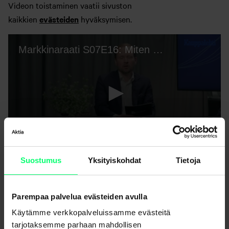
Videon toistaminen vaatii sivuston
kaikkien
evästeiden
hyväksymisen.
Suostumus
Yksityiskohdat
Tietoja
Parempaa palvelua evästeiden avulla
Käytämme verkkopalveluissamme evästeitä
tarjotaksemme parhaan mahdollisen
Uutisarkisto