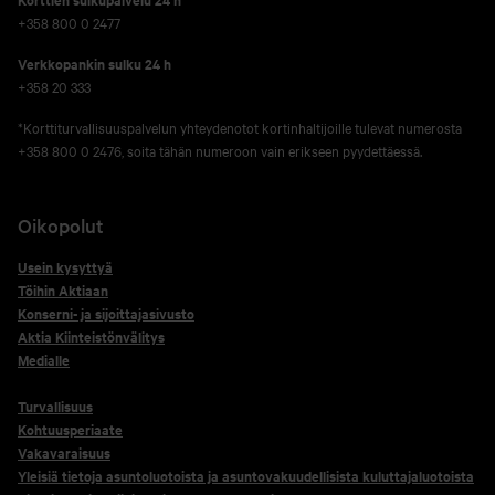
+358 800 0 2477
Verkko­pankin sulku 24 h
+358 20 333
*Korttiturvallisuuspalvelun yhteydenotot kortinhaltijoille tulevat numerosta
+358 800 0 2476, soita tähän numeroon vain erikseen pyydettäessä.
Oikopolut
Usein kysyttyä
Töihin Aktiaan
Konserni- ja sijoittajasivusto
Aktia Kiinteistönvälitys
Medialle
Turvallisuus
Kohtuusperiaate
Vakavaraisuus
Yleisiä tietoja asuntoluotoista ja asuntovakuudellisista kuluttajaluotoista