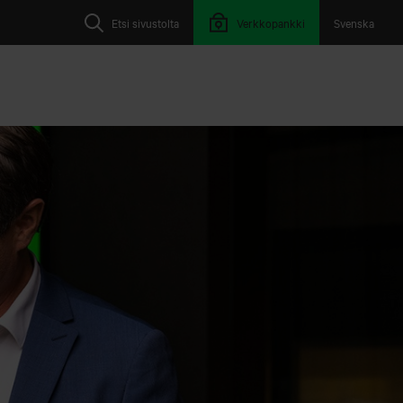
Etsi sivustolta
Verkkopankki
Svenska