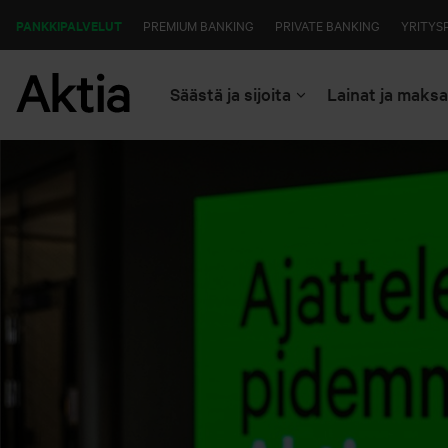
PANKKIPALVELUT
PREMIUM BANKING
PRIVATE BANKING
YRITYS
Säästä ja sijoita
Lainat ja maks