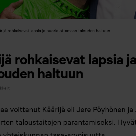
ärijä rohkaisevat lapsia ja nuoria ottamaan talouden haltuun
ijä rohkaisevat lapsia j
ouden haltuun
ikkelit
 voittanut Käärijä eli Jere Pöyhönen ja A
orten taloustaitojen parantamiseksi. Hyvät
ää yhteiskunnan tasa-arvoisuutta.