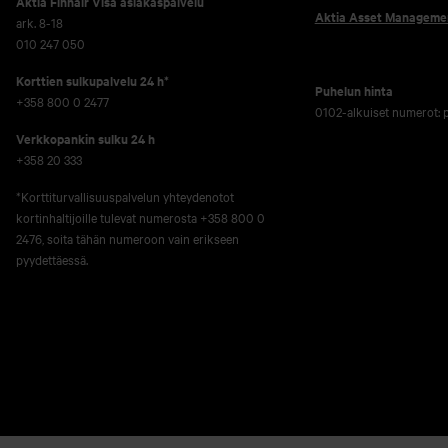
Aktia Finnair Visa asiakaspalvelu
Aktia Asset Manageme
ark. 8-18
010 247 050
Korttien sulkupalvelu 24 h*
Puhelun hinta
+358 800 0 2477
0102-alkuiset numerot:
Verkko­pankin sulku 24 h
+358 20 333
*Korttiturvallisuuspalvelun yhteydenotot
kortinhaltijoille tulevat numerosta +358 800 0
2476, soita tähän numeroon vain erikseen
pyydettäessä.