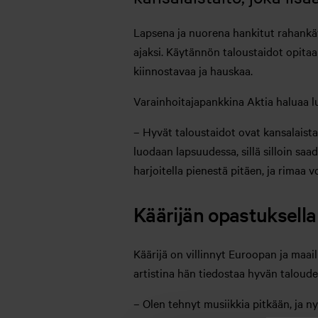
Lapsena ja nuorena hankitut rahankä
ajaksi. Käytännön taloustaidot opitaan
kiinnostavaa ja hauskaa.
Varainhoitajapankkina Aktia haluaa lu
– Hyvät taloustaidot ovat kansalaista
luodaan lapsuudessa, sillä silloin s
harjoitella pienestä pitäen, ja rimaa
Käärijän opastuksella
Käärijä on villinnyt Euroopan ja maa
artistina hän tiedostaa hyvän taloud
– Olen tehnyt musiikkia pitkään, ja ny