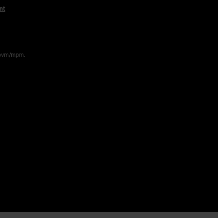
nt
 pvm/mpm.