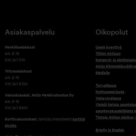
Asiakaspalvelu
Oikopolut
Henkilöasiakkaat
Usein kysyttyä
ark. 8-18
Töihin Aktiaan
010 247 010
Konserni- ja sijoittajasi
Aktia Kiinteistönvälitys
Yritysasiakkaat
Medialle
ark. 9-16
010 247 6700
Turvallisuus
Kohtuusperiaate
Vakuutusasiat, Aktia Henkivakuutus Oy
Vakavaraisuus
ark. 9-15
Yleisiä tietoja asuntolu
010 247 8300
asuntovakuudellisista k
Tietoja Aktian sijoitus-
Korttivakuutukset
, tarkista yhteystiedot
korttisi
sivulta
.
Briefly in English