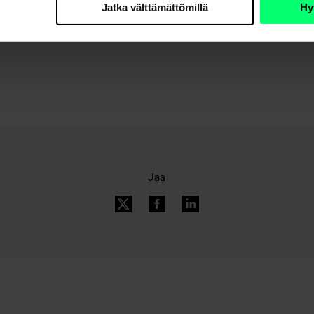
Jatka välttämättömillä
Hy
Jaa