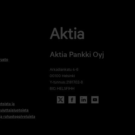
Aktia Pankki Oyj
vusto
Arkadiankatu 4-6
00100 Helsinki
Y-tunnus: 2181702-8
BIC: HELSFIHH
otoista ja
uluttajaluotoista
 ja rahastopalveluista