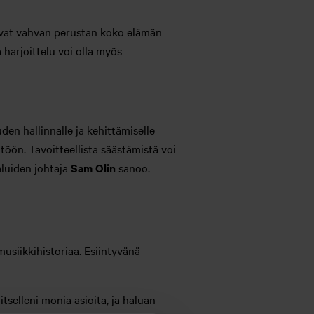
ovat vahvan perustan koko elämän
 harjoittelu voi olla myös
den hallinnalle ja kehittämiselle
öön. Tavoitteellista säästämistä voi
eluiden johtaja
Sam Olin
sanoo.
usiikkihistoriaa. Esiintyvänä
tselleni monia asioita, ja haluan