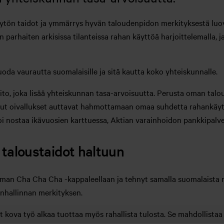
ytön taidot ja ymmärrys hyvän taloudenpidon merkityksestä lu
 parhaiten arkisissa tilanteissa rahan käyttöä harjoittelemalla, ja
oda vaurautta suomalaisille ja sitä kautta koko yhteiskunnalle.
ito, joka lisää yhteiskunnan tasa-arvoisuutta. Perusta oman talou
aadut oivallukset auttavat hahmottamaan omaa suhdetta rahankäytt
 voi nostaa ikävuosien karttuessa, Aktian varainhoidon pankkipalv
 taloustaidot haltuun
ilman Cha Cha Cha -kappaleellaan ja tehnyt samalla suomalaista m
enhallinnan merkityksen.
t kova työ alkaa tuottaa myös rahallista tulosta. Se mahdollistaa i