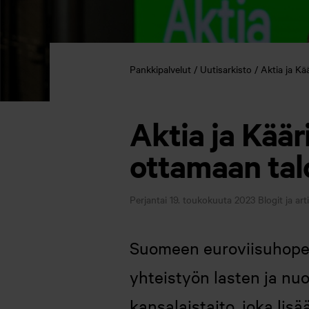
Pankkipalvelut
Uutisarkisto
Aktia ja Kä
Aktia ja Käär
ottamaan tal
Perjantai 19. toukokuuta 2023
Blogit ja art
Suomeen euroviisuhopeaa
yhteistyön lasten ja nu
kansalaistaito, joka lis