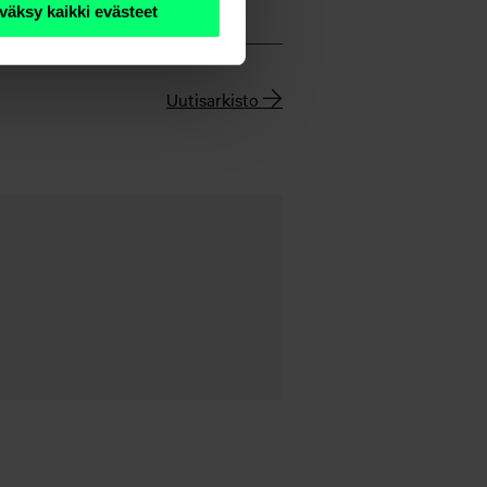
väksy kaikki evästeet
Uutisarkisto