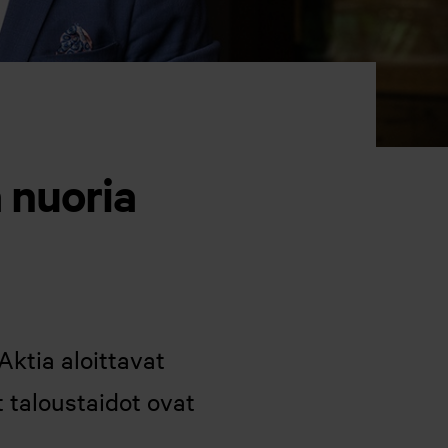
a nuoria
ktia aloittavat
 taloustaidot ovat