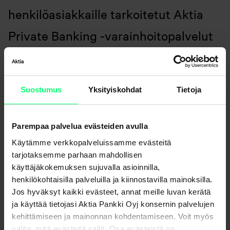
henkilöasiakkaille tarkoitetut Aktia
Private Banking -varainhoitopalvelut
oman varallisuutesi hoitamiseksi ja
kartuttamiseksi.
Suostumus
Yksityiskohdat
Tietoja
Varaa aika, niin katsotaan kuinka
Parempaa palvelua evästeiden avulla
voimme auttaa sinun kokonaisuutesi
Käytämme verkkopalveluissamme evästeitä
hoitamisessa.
tarjotaksemme parhaan mahdollisen
käyttäjäkokemuksen sujuvalla asioinnilla,
henkilökohtaisilla palveluilla ja kiinnostavilla mainoksilla.
Jos hyväksyt kaikki evästeet, annat meille luvan kerätä
Varaa aika tästä, jutellaan
ja käyttää tietojasi Aktia Pankki Oyj konsernin palvelujen
kehittämiseen ja mainonnan kohdentamiseen. Voit myös
valita, mitä evästeitä sallit. Osa evästeistä on