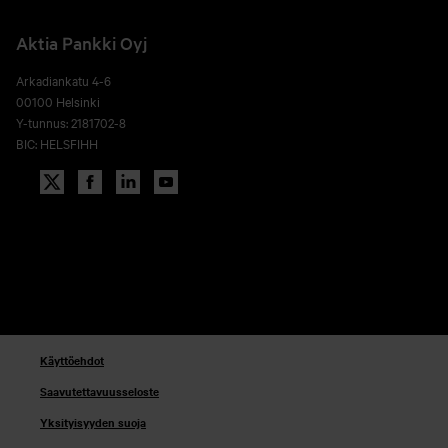
Aktia Pankki Oyj
Arkadiankatu 4-6
00100 Helsinki
Y-tunnus: 2181702-8
BIC: HELSFIHH
Käyttöehdot
Saavutettavuusseloste
Yksityisyyden suoja