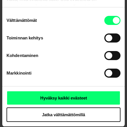
Lähde: Aktian Asiakastyytyväisyyskysely 2022.
sivustojemme luotettavan ja turvallisen toiminnan
kannalta välttämättömiä.
Suostumuksen
Välttämättömät
valinta
Toiminnan kehitys
Uutisarkisto
Kohdentaminen
Markkinointi
Jaa
Hyväksy kaikki evästeet
Jatka välttämättömillä