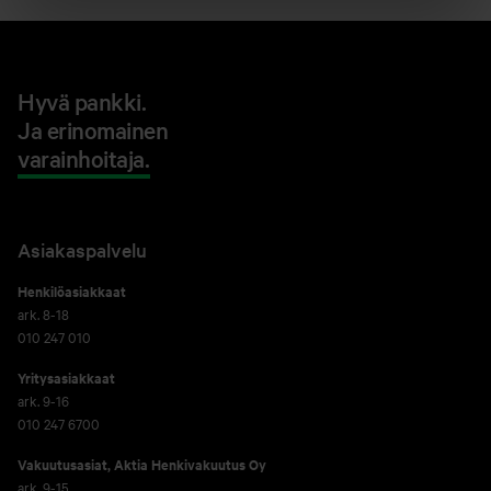
Hyvä pankki.
Ja erinomainen
varainhoitaja.
Asiakaspalvelu
Henkilöasiakkaat
ark. 8-18
010 247 010
Yritysasiakkaat
ark. 9-16
010 247 6700
Vakuutusasiat, Aktia Henkivakuutus Oy
ark. 9-15