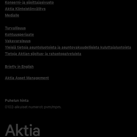
Konserni- ja sijoittajasivusto
Aktia Kiinteistönvälitys
Medialle
Turvallisuus
Kohtuusperiaate
Vakavaraisuus
Yleisiä tietoja asuntoluotoista ja asuntovakuudellisista kuluttajaluotoista
Tietoja Aktian sijoitus- ja rahastopalveluista
Briefly in English
Aktia Asset Management
Puhelun hinta
0102-alkuiset numerot: pvm/mpm.