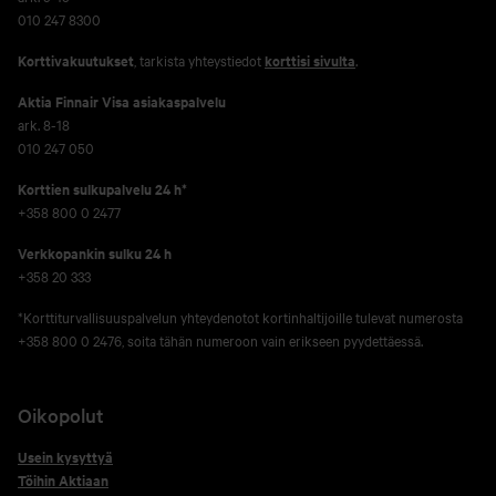
010 247 8300
Korttivakuutukset
, tarkista yhteystiedot
korttisi sivulta
.
Aktia Finnair Visa asiakaspalvelu
ark. 8-18
010 247 050
Korttien sulkupalvelu 24 h*
+358 800 0 2477
Verkko­pankin sulku 24 h
+358 20 333
*Korttiturvallisuuspalvelun yhteydenotot kortinhaltijoille tulevat numerosta
+358 800 0 2476, soita tähän numeroon vain erikseen pyydettäessä.
Oikopolut
Usein kysyttyä
Töihin Aktiaan