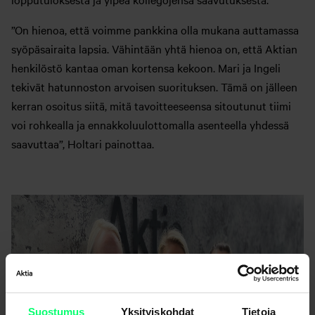
”On hienoa, että voimme pankkina olla mukana auttamassa
syöpäsairaita lapsia. Vähintään yhtä hienoa on, että Aktian
henkilöstö kantaa oman kortensa kekoon. Mari ja Ingeli
tekivät hatunnoston arvoisen suorituksen. Tämä on jälleen
kerran osoitus siitä, mitä tavoitteeseensa sitoutunut tiimi
voi rohkealla ja ennakkoluulottomalla asenteella yhdessä
saavuttaa”, Holtari painottaa.
Suostumus
Yksityiskohdat
Tietoja