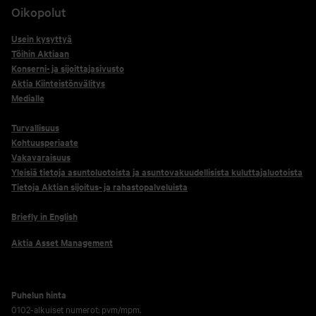
Oikopolut
Usein kysyttyä
Töihin Aktiaan
Konserni- ja sijoittajasivusto
Aktia Kiinteistönvälitys
Medialle
Turvallisuus
Kohtuusperiaate
Vakavaraisuus
Yleisiä tietoja asuntoluotoista ja asuntovakuudellisista kuluttajaluotoista
Tietoja Aktian sijoitus- ja rahastopalveluista
Briefly in English
Aktia Asset Management
Puhelun hinta
0102-alkuiset numerot: pvm/mpm.