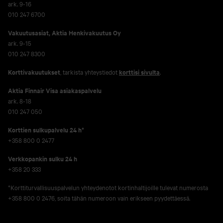
ark. 9-16
010 247 6700
Vakuutusasiat, Aktia Henkivakuutus Oy
ark. 9-15
010 247 8300
Korttivakuutukset
, tarkista yhteystiedot
korttisi sivulta
.
Aktia Finnair Visa asiakaspalvelu
ark. 8-18
010 247 050
Korttien sulkupalvelu 24 h*
+358 800 0 2477
Verkko­pankin sulku 24 h
+358 20 333
*Korttiturvallisuuspalvelun yhteydenotot kortinhaltijoille tulevat numerosta
+358 800 0 2476, soita tähän numeroon vain erikseen pyydettäessä.