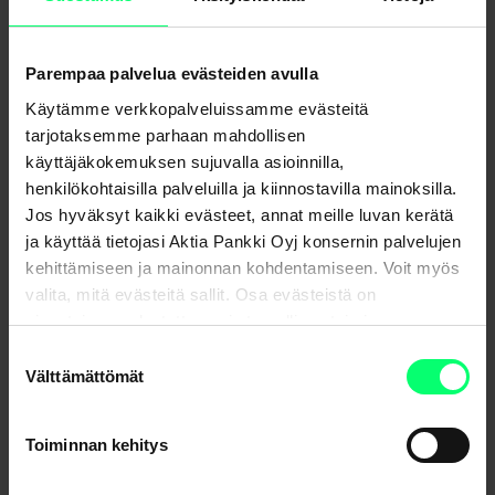
Parempaa palvelua evästeiden avulla
Käytämme verkkopalveluissamme evästeitä
tarjotaksemme parhaan mahdollisen
käyttäjäkokemuksen sujuvalla asioinnilla,
henkilökohtaisilla palveluilla ja kiinnostavilla mainoksilla.
Jos hyväksyt kaikki evästeet, annat meille luvan kerätä
ja käyttää tietojasi Aktia Pankki Oyj konsernin palvelujen
kehittämiseen ja mainonnan kohdentamiseen. Voit myös
valita, mitä evästeitä sallit. Osa evästeistä on
sivustojemme luotettavan ja turvallisen toiminnan
kannalta välttämättömiä.
Suostumuksen
Yhdessä tekeminen konkretisoitui hetkeen, jolloin Team
Välttämättömät
valinta
Rynkebyn keräämä lahjoitussumma paljastettiin.
Toiminnan kehitys
”Lahjoitettu summa on merkittävä, ja sen eteen on tehty
paljon töitä. Näin kauden päätteessä tuntuu hienolta nähdä