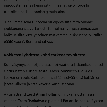
muodostamaansa kujaa pitkin maaliin, se oli todella
tunteikas hetki”, Lönnberg muistelee.
”Päällimmäisenä tunteena oli ylpeys siitä mitä olimme
joukkueena saavuttaneet. Tunnelmaa varjosti ainoastaan
haikeus siitä, että yhteinen matkamme joukkueena oli tullut
päätökseen”, Berglund jatkaa.
Rohkeasti yhdessä kohti tärkeää tavoitetta
Kun väsymys painoi jaloissa, motivaatiota jatkamiseen antoi
ajatus lasten auttamisesta. Myös joukkueen tuella oli
keskeinen rooli. Kaikille oli itsestään selvää, että ketään ei
jätetä jälkeen ja että kaveria kannustetaan.
Aktian Brand Lead
Anna Holtari
oli mukana ottamassa
vastaan Team Rynkebyn diplomia. Hän on iloinen keräyksen
lopputuloksesta ja ylpeä kollegojensa saavutuksesta.