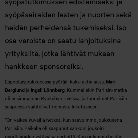
syöpätutkimuksen edistämiseksi ja
syöpäsairaiden lasten ja nuorten sekä
heidän perheidensä tukemiseksi. Iso
osa varoista on saatu lahjoituksina
yrityksiltä, jotka lähtivät mukaan
hankkeen sponsoreiksi.
Espoolaisjoukkueessa pyöräili kaksi aktialaista,
Mari
Berglund
ja
Ingeli Lönnberg
. Kummallekin Pariisin-matka
oli ensimmäinen Rynkebyn riveissä, ja tunnelmat Pariisiin
saapuessa vaihtelivat riemusta liikutukseen.
”On vaikea kuvailla hetkeä, kun saavuimme joukkueena
Pariisiin. Paikalle oli saapunut sankoin joukoin
pyöräilijöiden ystäviä ja perhettä. Kun poljimme heidän