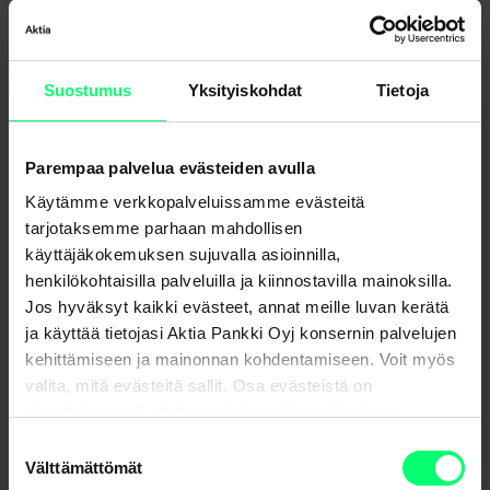
Lainan korko
(noteeraus 13.10.2023 4,12)
+ marginaali 0,38%
Toimitusmaksu
0 euroa
Suostumus
Yksityiskohdat
Tietoja
Hoitokulu
2,30 euroa/kk
Parempaa palvelua evästeiden avulla
Korot yhteensä
101 588,29 euroa (arvio)
Käytämme verkkopalveluissamme evästeitä
Kokonaan maksettava
252 278,29 euroa (arvio)
tarjotaksemme parhaan mahdollisen
käyttäjäkokemuksen sujuvalla asioinnilla,
Todellinen vuosikorko
4,69 %
henkilökohtaisilla palveluilla ja kiinnostavilla mainoksilla.
Jos hyväksyt kaikki evästeet, annat meille luvan kerätä
Asuntoluottosopimuksen täyttämisen vakuudeksi on
ja käyttää tietojasi Aktia Pankki Oyj konsernin palvelujen
kehittämiseen ja mainonnan kohdentamiseen. Voit myös
annettava asuinhuoneiston hallintaan oikeuttavat
valita, mitä evästeitä sallit. Osa evästeistä on
yhteisöosuudet, asuinkiinteistö, kiinteistöä koskeva
sivustojemme luotettavan ja turvallisen toiminnan
käyttöoikeus tai muu vakuus.
kannalta välttämättömiä.
Suostumuksen
Välttämättömät
*Etu voimassa 31.12.2023 asti.
valinta