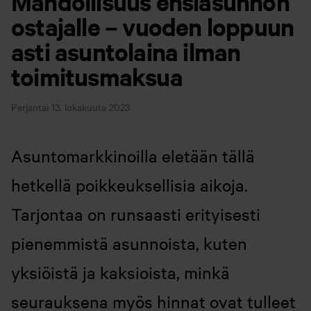
Mahdollisuus ensiasunnon
ostajalle – vuoden loppuun
asti asuntolaina ilman
toimitusmaksua
Perjantai 13. lokakuuta 2023
Asuntomarkkinoilla eletään tällä
hetkellä poikkeuksellisia aikoja.
Tarjontaa on runsaasti erityisesti
pienemmistä asunnoista, kuten
yksiöistä ja kaksioista, minkä
seurauksena myös hinnat ovat tulleet