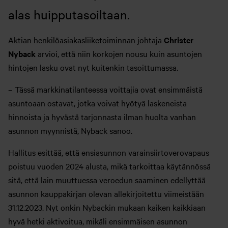
alas huipputasoiltaan.
Aktian henkilöasiakasliiketoiminnan johtaja
Christer
Nyback
arvioi, että niin korkojen nousu kuin asuntojen
hintojen lasku ovat nyt kuitenkin tasoittumassa.
– Tässä markkinatilanteessa voittajia ovat ensimmäistä
asuntoaan ostavat, jotka voivat hyötyä laskeneista
hinnoista ja hyvästä tarjonnasta ilman huolta vanhan
asunnon myynnistä, Nyback sanoo.
Hallitus esittää, että ensiasunnon varainsiirtoverovapaus
poistuu vuoden 2024 alusta, mikä tarkoittaa käytännössä
sitä, että lain muuttuessa veroedun saaminen edellyttää
asunnon kauppakirjan olevan allekirjoitettu viimeistään
31.12.2023. Nyt onkin Nybackin mukaan kaiken kaikkiaan
hyvä hetki aktivoitua, mikäli ensimmäisen asunnon