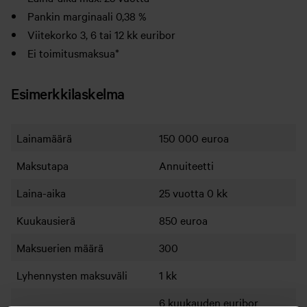
Pankin marginaali 0,38 %
Viitekorko 3, 6 tai 12 kk euribor
Ei toimitusmaksua*
Esimerkkilaskelma
Lainamäärä
150 000 euroa
Maksutapa
Annuiteetti
Laina-aika
25 vuotta 0 kk
Kuukausierä
850 euroa
Maksuerien määrä
300
Lyhennysten maksuväli
1 kk
6 kuukauden euribor