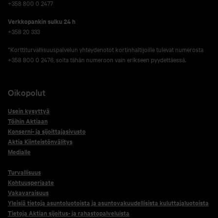
+358 800 0 2477
Verkko­pankin sulku 24 h
+358 20 333
*Korttiturvallisuuspalvelun yhteydenotot kortinhaltijoille tulevat numerosta
+358 800 0 2476, soita tähän numeroon vain erikseen pyydettäessä.
Oikopolut
Usein kysyttyä
Töihin Aktiaan
Konserni- ja sijoittajasivusto
Aktia Kiinteistönvälitys
Medialle
Turvallisuus
Kohtuusperiaate
Vakavaraisuus
Yleisiä tietoja asuntoluotoista ja asuntovakuudellisista kuluttajaluotoista
Tietoja Aktian sijoitus- ja rahastopalveluista