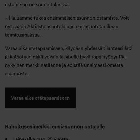
ostaminen on suunnitelmissa.
– Haluamme tukea ensimmäisen asunnon ostamista. Voit
nyt saada Aktiasta asuntolainan ensiasuntoon ilman
toimitusmaksua.
Varaa aika etätapaamiseen, käydään yhdessä tilanteesi läpi
ja katsotaan mikä voisi olla sinulle hyvä tapa hyödyntää
nykyinen markkinatilanne ja edistää unelmaasi omasta
asunnosta.
Varaa aika etätapaamiseen
Rahoitusesimerkki ensiasunnon ostajalle
Laina-aika max. 25 vuotta