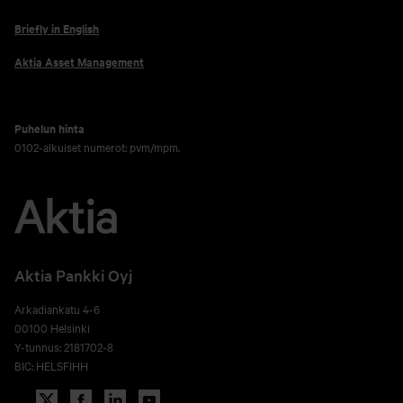
Briefly in English
Aktia Asset Management
Puhelun hinta
0102-alkuiset numerot: pvm/mpm.
Aktia Pankki Oyj
Arkadiankatu 4-6
00100 Helsinki
Y-tunnus: 2181702-8
BIC: HELSFIHH