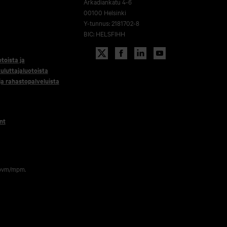
Arkadiankatu 4-6
00100 Helsinki
Y-tunnus: 2181702-8
BIC: HELSFIHH
otoista ja
uluttajaluotoista
 ja rahastopalveluista
nt
 pvm/mpm.