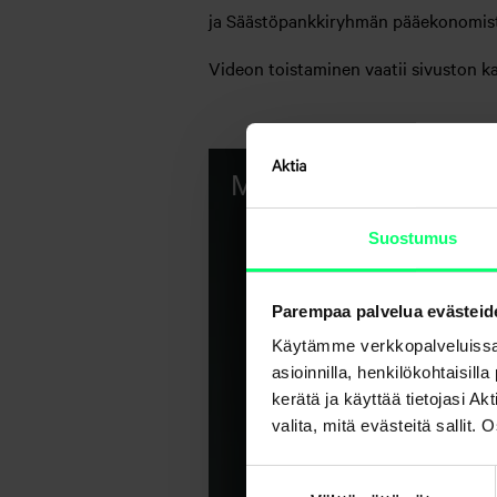
ja Säästöpankkiryhmän pääekonomis
Videon toistaminen vaatii sivuston k
Suostumus
Parempaa palvelua evästeid
Käytämme verkkopalveluissa
asioinnilla, henkilökohtaisill
kerätä ja käyttää tietojasi 
valita, mitä evästeitä sallit
Suostumuksen