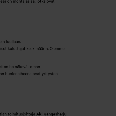
sa on monta asiaa, jotka ovat
ein luullaan.
aiset kuluttajat keskimäärin. Olemme
 miten he näkevät oman
aan huolenaiheena ovat yritysten
tlan toimitusjohtaja
Aki Kangasharju