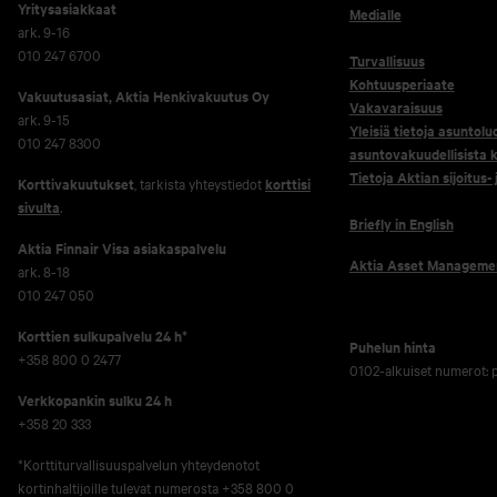
Yritysasiakkaat
Medialle
ark. 9-16
010 247 6700
Turvallisuus
Kohtuusperiaate
Vakuutusasiat, Aktia Henkivakuutus Oy
Vakavaraisuus
ark. 9-15
Yleisiä tietoja asuntolu
010 247 8300
asuntovakuudellisista k
Tietoja Aktian sijoitus-
Korttivakuutukset
, tarkista yhteystiedot
korttisi
sivulta
.
Briefly in English
Aktia Finnair Visa asiakaspalvelu
Aktia Asset Manageme
ark. 8-18
010 247 050
Korttien sulkupalvelu 24 h*
Puhelun hinta
+358 800 0 2477
0102-alkuiset numerot:
Verkko­pankin sulku 24 h
+358 20 333
*Korttiturvallisuuspalvelun yhteydenotot
kortinhaltijoille tulevat numerosta +358 800 0