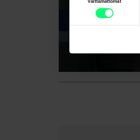
Välttämättömät
valinta