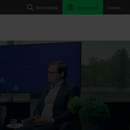
Etsi sivustolta
Verkkopankki
Svenska