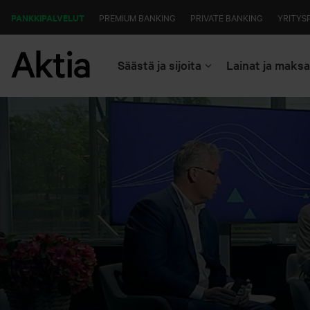
PANKKIPALVELUT
PREMIUM BANKING
PRIVATE BANKING
YRITYS
Säästä ja sijoita
Lainat ja maks