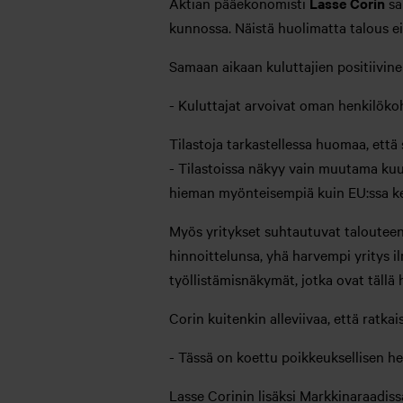
Aktian pääekonomisti
Lasse Corin
sa
kunnossa. Näistä huolimatta talous 
Samaan aikaan kuluttajien positiivine
- Kuluttajat arvoivat oman henkilöko
Tilastoja tarkastellessa huomaa, että 
- Tilastoissa näkyy vain muutama kuu
hieman myönteisempiä kuin EU:ssa k
Myös yritykset suhtautuvat talouteen
hinnoittelunsa, yhä harvempi yritys 
työllistämisnäkymät, jotka ovat tällä 
Corin kuitenkin alleviivaa, että ratka
- Tässä on koettu poikkeuksellisen h
Lasse Corinin lisäksi Markkinaraadiss