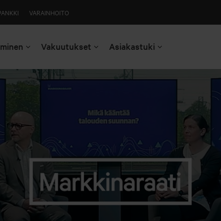
PANKKI
VARAINHOITO
aminen
Vakuutukset
Asiakastuki