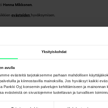
ti
Henna Mikkonen
.
aikkien
evästeiden
hyväksymisen.
Yksityiskohdat
en avulla
mme evästeitä tarjotaksemme parhaan mahdollisen käyttäjäko
a palveluilla ja kiinnostavilla mainoksilla. Jos hyväksyt kaikki evä
Aktia Pankki Oyj konsernin palvelujen kehittämiseen ja mainonna
. Osa evästeistä on sivustojemme luotettavan ja turvallisen toimin