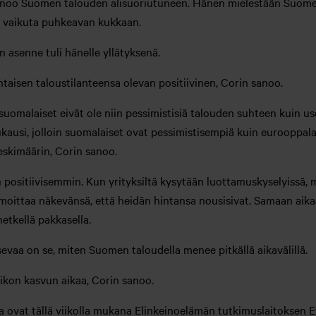
noo Suomen talouden alisuoriutuneen. Hänen mielestään Suomes
ei vaikuta puhkeavan kukkaan.
n asenne tuli hänelle yllätyksenä.
htaisen taloustilanteensa olevan positiivinen, Corin sanoo.
suomalaiset eivät ole niin pessimistisiä talouden suhteen kuin us
kausi, jolloin suomalaiset ovat pessimistisempiä kuin eurooppal
eskimäärin, Corin sanoo.
 positiivisemmin. Kun yrityksiltä kysytään luottamuskyselyissä,
ilmoittaa näkevänsä, että heidän hintansa nousisivat. Samaan aik
hetkellä pakkasella.
isevaa on se, miten Suomen taloudella menee pitkällä aikavälillä.
eikon kasvun aikaa, Corin sanoo.
a ovat tällä viikolla mukana Elinkeinoelämän tutkimuslaitoksen E