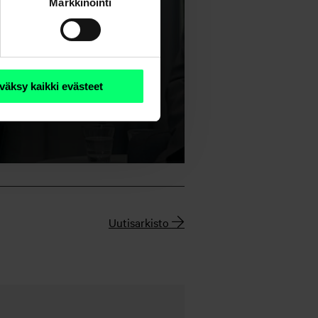
Markkinointi
väksy kaikki evästeet
Uutisarkisto