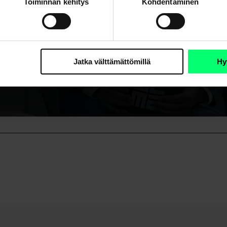
Toiminnan kehitys
Kohdentaminen
Jatka välttämättömillä
Hy