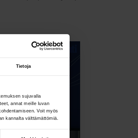
Tietoja
kemuksen sujuvalla
steet, annat meille luvan
n kohdentamiseen. Voit myös
nan kannalta välttämättömiä.