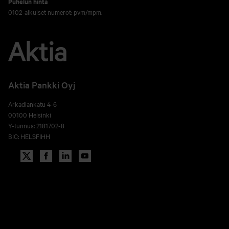
Puhelun hinta
0102-alkuiset numerot: pvm/mpm.
Aktia Pankki Oyj
Arkadiankatu 4-6
00100 Helsinki
Y-tunnus: 2181702-8
BIC: HELSFIHH