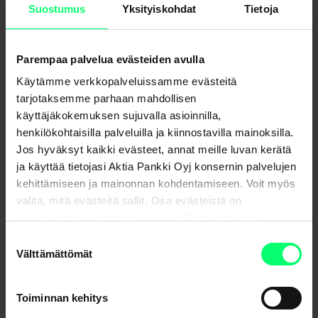
Suostumus
Yksityiskohdat
Tietoja
Parempaa palvelua evästeiden avulla
Käytämme verkkopalveluissamme evästeitä
tarjotaksemme parhaan mahdollisen
käyttäjäkokemuksen sujuvalla asioinnilla,
henkilökohtaisilla palveluilla ja kiinnostavilla mainoksilla.
Jos hyväksyt kaikki evästeet, annat meille luvan kerätä
ja käyttää tietojasi Aktia Pankki Oyj konsernin palvelujen
kehittämiseen ja mainonnan kohdentamiseen. Voit myös
valita, mitä evästeitä sallit. Osa evästeistä on
Uutisarkisto
sivustojemme luotettavan ja turvallisen toiminnan
kannalta välttämättömiä.
Suostumuksen
Välttämättömät
valinta
Toiminnan kehitys
Jaa