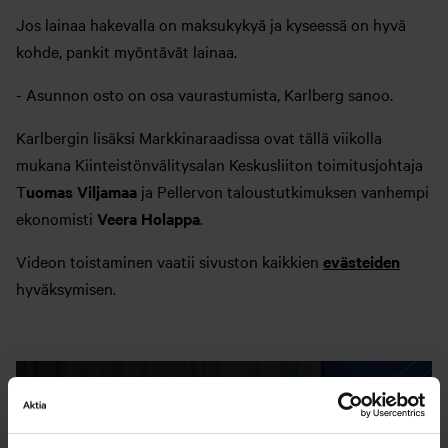
Jos lainaa hakevalla on maksukykyä ja kyseessä on hyvä
kohde, pankit myöntävät lainaa.
- Asunnon osto on osa vaurastumista, Karlberg sanoo.
Karlbergin lisäksi Markkinaraadissa ovat tällä viikolla
mukana Kiinteistönvälitysalan Keskusliiton toimitusjohtaja
T
uomas Viljamaa
ja Pellervon taloustutkimuksen vanhempi
ekonomisti
Veera Holappa
.
Videon toistaminen vaatii sivuston kaikkien
evästeiden
hyväksymisen.