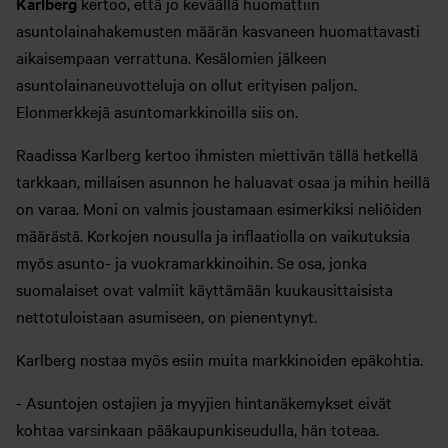
Karlberg
kertoo, että jo keväällä huomattiin
asuntolainahakemusten määrän kasvaneen huomattavasti
aikaisempaan verrattuna. Kesälomien jälkeen
asuntolainaneuvotteluja on ollut erityisen paljon.
Elonmerkkejä asuntomarkkinoilla siis on.
Raadissa Karlberg kertoo ihmisten miettivän tällä hetkellä
tarkkaan, millaisen asunnon he haluavat osaa ja mihin heillä
on varaa. Moni on valmis joustamaan esimerkiksi neliöiden
määrästä. Korkojen nousulla ja inflaatiolla on vaikutuksia
myös asunto- ja vuokramarkkinoihin. Se osa, jonka
suomalaiset ovat valmiit käyttämään kuukausittaisista
nettotuloistaan asumiseen, on pienentynyt.
Karlberg nostaa myös esiin muita markkinoiden epäkohtia.
- Asuntojen ostajien ja myyjien hintanäkemykset eivät
kohtaa varsinkaan pääkaupunkiseudulla, hän toteaa.