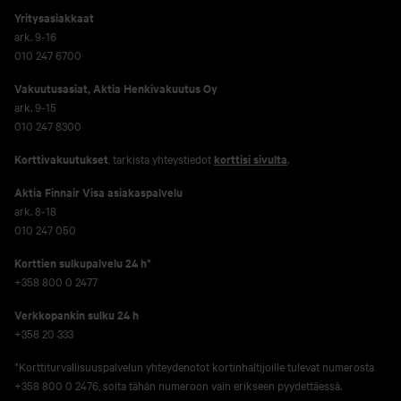
Yritysasiakkaat
ark. 9-16
010 247 6700
Vakuutusasiat, Aktia Henkivakuutus Oy
ark. 9-15
010 247 8300
Korttivakuutukset
, tarkista yhteystiedot
korttisi sivulta
.
Aktia Finnair Visa asiakaspalvelu
ark. 8-18
010 247 050
Korttien sulkupalvelu 24 h*
+358 800 0 2477
Verkko­pankin sulku 24 h
+358 20 333
*Korttiturvallisuuspalvelun yhteydenotot kortinhaltijoille tulevat numerosta
+358 800 0 2476, soita tähän numeroon vain erikseen pyydettäessä.