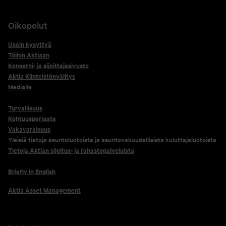
Oikopolut
Usein kysyttyä
Töihin Aktiaan
Konserni- ja sijoittajasivusto
Aktia Kiinteistönvälitys
Medialle
Turvallisuus
Kohtuusperiaate
Vakavaraisuus
Yleisiä tietoja asuntoluotoista ja asuntovakuudellisista kuluttajaluotoista
Tietoja Aktian sijoitus- ja rahastopalveluista
Briefly in English
Aktia Asset Management