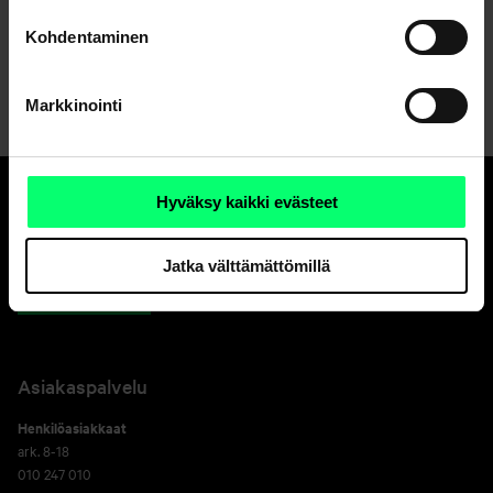
Kohdentaminen
Markkinointi
Hyväksy kaikki evästeet
Hyvä pankki.
Ja erinomainen
Jatka välttämättömillä
varainhoitaja.
Asiakaspalvelu
Henkilöasiakkaat
ark. 8-18
010 247 010