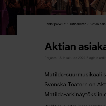
Pankkipalvelut
Uutisarkisto
Aktian asia
Aktian asiak
Perjantai 18. lokakuuta 2024
Blogit ja artik
Matilda-suurmusikaali s
Svenska Teatern on Akti
Matilda-arkinäytöksiin 
Roald Dahlin lastenkirjaan perustuva M