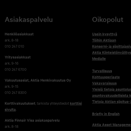
Asiakaspalvelu
Oikopolut
Henkilöasiakkaat
Usein kysyttyä
ark. 8-18
Töihin Aktiaan
010 247 010
Konserni- ja sijoittajasi
Aktia Kiinteistönvälitys
Yritysasiakkaat
Medialle
ark. 9-16
010 247 6700
Turvallisuus
Kohtuusperiaate
Vakuutusasiat, Aktia Henkivakuutus Oy
Vakavaraisuus
ark. 9-15
Yleisiä tietoja asuntolu
010 247 8300
asuntovakuudellisista k
Tietoja Aktian sijoitus-
Korttivakuutukset
, tarkista yhteystiedot
korttisi
sivulta
.
Briefly in English
Aktia Finnair Visa asiakaspalvelu
Aktia Asset Manageme
ark. 8-18