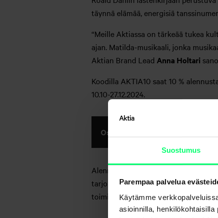
täynnä elämää, energisiä tanssinume
“Meille Aktiassa on tärkeää tukea kul
ajan. Matilda-musikaali, jonka musikaal
Aktian Brand Lead
Anna Holtari
sano
Koodilla AKTIA10 saat 10 % alennusta
10.10-27.12.2024.
Osta lippusi
Svenska Teaternin v
Suostumus
Alennus koskee vain verkkokaupasta os
tarjolla rajoitetusti. Alennus koskee
Parempaa palvelua evästeid
toimitusehtoja sovelletaan. Svenska 
Käytämme verkkopalveluissa
asioinnilla, henkilökohtaisill