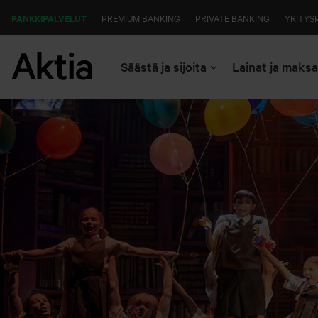
PANKKIPALVELUT
PREMIUM BANKING
PRIVATE BANKING
YRITYS
Säästä ja sijoita
Lainat ja maks