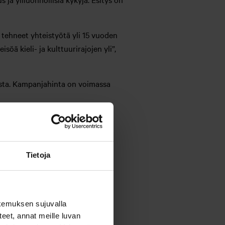
 tehneet yhteistyötä yli 15 vuoden
söä kieli- ja kulttuurirajojen yli”,
asta. Kampanjahinta on voimassa
Tietoja
i varata tai vaihtaa. Lippuja on
muihin alennuksiin. Myynti- ja
ainovirheistä.
kemuksen sujuvalla
steet, annat meille luvan