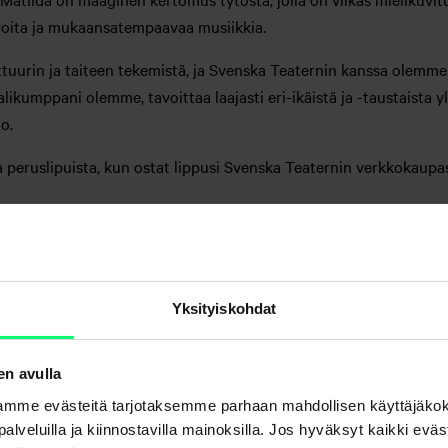
roita ja mukaansatempaavaa musiikkia.
ttuurin ja taiteen tekemistä, ja Svenska Teaternin kanssa olemme
ikumppani olemme, tavoittaa laajasti eri-ikäistä ja -taustaista ylei
o.
 peruslipuista, kun ostat lippusi Svenska Teaternin verkkokaup
erkkokaupasta
Yksityiskohdat
tettuja lippuja syksyn 2024 arkinäytöksiin (ma-to). Lippuja ei vo
 peruslipputyyppejä. Alennusta ei voi yhdistää ryhmähintoihin tai 
en avulla
Teatern pidättää oikeuden muutoksiin eikä vastaa mahdollisista p
mme evästeitä tarjotaksemme parhaan mahdollisen käyttäjäko
a palveluilla ja kiinnostavilla mainoksilla. Jos hyväksyt kaikki evä