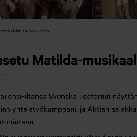
kasetu Matilda-musikaaliin
asetu Matilda-musikaal
kelit
ai ensi-iltansa Svenska Teaternin näytt
an yhteistyökumppani, ja Aktian asiakkaa
etuhintaan.
atilda on maaginen kertomus tytöstä, jolla on vilkas mielikuvitus 