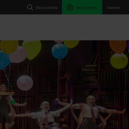
Etsi sivustolta
Verkkopankki
Svenska