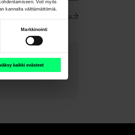
n kohdentamiseen. Voit myös
nan kannalta välttämättömiä.
Uutisarkisto
Markkinointi
väksy kaikki evästeet