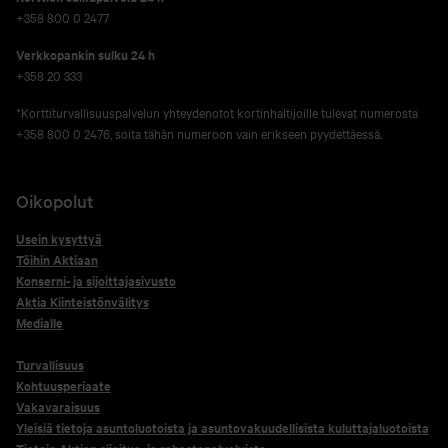
+358 800 0 2477
Verkko­pankin sulku 24 h
+358 20 333
*Korttiturvallisuuspalvelun yhteydenotot kortinhaltijoille tulevat numerosta
+358 800 0 2476, soita tähän numeroon vain erikseen pyydettäessä.
Oikopolut
Usein kysyttyä
Töihin Aktiaan
Konserni- ja sijoittajasivusto
Aktia Kiinteistönvälitys
Medialle
Turvallisuus
Kohtuusperiaate
Vakavaraisuus
Yleisiä tietoja asuntoluotoista ja asuntovakuudellisista kuluttajaluotoista