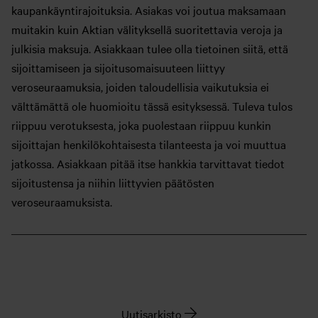
kaupankäyntirajoituksia. Asiakas voi joutua maksamaan
muitakin kuin Aktian välityksellä suoritettavia veroja ja
julkisia maksuja. Asiakkaan tulee olla tietoinen siitä, että
sijoittamiseen ja sijoitusomaisuuteen liittyy
veroseuraamuksia, joiden taloudellisia vaikutuksia ei
välttämättä ole huomioitu tässä esityksessä. Tuleva tulos
riippuu verotuksesta, joka puolestaan riippuu kunkin
sijoittajan henkilökohtaisesta tilanteesta ja voi muuttua
jatkossa. Asiakkaan pitää itse hankkia tarvittavat tiedot
sijoitustensa ja niihin liittyvien päätösten
veroseuraamuksista.
Uutisarkisto