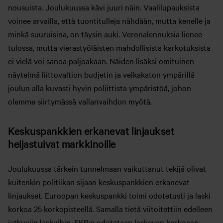
nousuista. Joulukuussa kävi juuri näin. Vaalilupauksista
voinee arvailla, että tuontitulleja nähdään, mutta kenelle ja
minkä suuruisina, on täysin auki. Veronalennuksia lienee
tulossa, mutta vierastyöläisten mahdollisista karkotuksista
ei vielä voi sanoa paljoakaan. Näiden lisäksi omituinen
näytelmä liittovaltion budjetin ja velkakaton ympärillä
joulun alla kuvasti hyvin poliittista ympäristöä, johon
olemme siirtymässä vallanvaihdon myötä.
Keskuspankkien erkanevat linjaukset
heijastuivat markkinoille
Joulukuussa tärkein tunnelmaan vaikuttanut tekijä olivat
kuitenkin politiikan sijaan keskuspankkien erkanevat
linjaukset. Euroopan keskuspankki toimi odotetusti ja laski
korkoa 25 korkopisteellä. Samalla tietä viitoitettiin edelleen
jatkuviin laskuihin. EKP:n odotetaan laskevan korkoaan