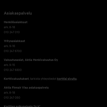
Asiakaspalvelu
Henkilöasiakkaat
ark. 8-18
010 247 010
Yritysasiakkaat
ark. 9-16
010 247 6700
Vakuutusasiat, Aktia Henkivakuutus Oy
ark. 9-15
010 247 8300
Korttivakuutukset
, tarkista yhteystiedot
korttisi sivulta
.
Aktia Finnair Visa asiakaspalvelu
ark. 8-18
010 247 050
Korttien sulkupalvelu 24 h*