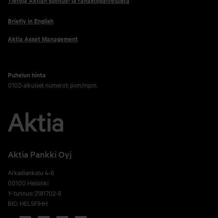
Tietoja Aktian sijoitus- ja rahastopalveluista
Briefly in English
Aktia Asset Management
Puhelun hinta
0102-alkuiset numerot: pvm/mpm.
Aktia Pankki Oyj
Arkadiankatu 4-6
00100 Helsinki
Y-tunnus: 2181702-8
BIC: HELSFIHH