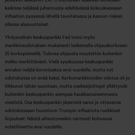
kaikissa neljässä juhannusta edeltävässä kokouksessaan
inflaation pysyessä lähellä tavoitetasoa ja kasvun riskien
ollessa alasuuntaiset.
Yhdysvaltain keskuspankki Fed toimi myös
markkinaodotuksen mukaisesti laskemalla ohjauskorkoaan
25 korkopisteellä. Tulevaa ohjausta muutettiin kuitenkin
melko merkittävästi. Vielä syyskuussa keskuspankki
ennakoi neljää koronlaskua ensi vuodelle, mutta nyt
odotuksissa on enää kaksi. Korkomarkkinoiden odotus oli jo
liikkunut tähän suuntaan, mutta osakesijoittajat yllättyivät
kuitenkin keskuspankin aiempaa haukkamaisemmasta
viestistä. Osa keskuspankin jäsenistä sanoi jo ottavansa
odotuksissaan huomioon Trumpin inflaatiota ruokkivat
linjaukset. Näistä aiheutuneekin varmasti kohoavaa
volatiliteettia ensi vuodelle.