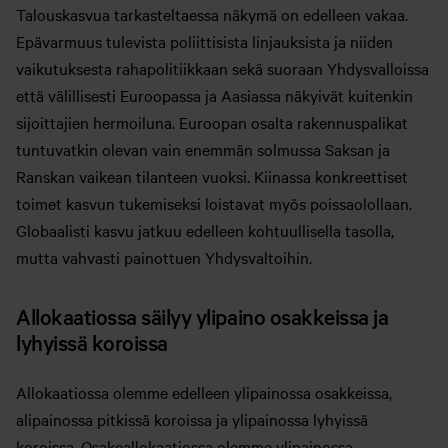
Talouskasvua tarkasteltaessa näkymä on edelleen vakaa.
Epävarmuus tulevista poliittisista linjauksista ja niiden
vaikutuksesta rahapolitiikkaan sekä suoraan Yhdysvalloissa
että välillisesti Euroopassa ja Aasiassa näkyivät kuitenkin
sijoittajien hermoiluna. Euroopan osalta rakennuspalikat
tuntuvatkin olevan vain enemmän solmussa Saksan ja
Ranskan vaikean tilanteen vuoksi. Kiinassa konkreettiset
toimet kasvun tukemiseksi loistavat myös poissaolollaan.
Globaalisti kasvu jatkuu edelleen kohtuullisella tasolla,
mutta vahvasti painottuen Yhdysvaltoihin.
Allokaatiossa säilyy ylipaino osakkeissa ja
lyhyissä koroissa
Allokaatiossa olemme edelleen ylipainossa osakkeissa,
alipainossa pitkissä koroissa ja ylipainossa lyhyissä
koroissa. Osakeallokaatiossa olemme ylipainossa