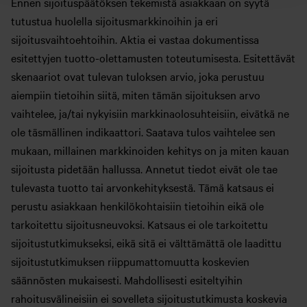
Ennen sijoituspäätöksen tekemistä asiakkaan on syytä
tutustua huolella sijoitusmarkkinoihin ja eri
sijoitusvaihtoehtoihin. Aktia ei vastaa dokumentissa
esitettyjen tuotto-olettamusten toteutumisesta. Esitettävät
skenaariot ovat tulevan tuloksen arvio, joka perustuu
aiempiin tietoihin siitä, miten tämän sijoituksen arvo
vaihtelee, ja/tai nykyisiin markkinaolosuhteisiin, eivätkä ne
ole täsmällinen indikaattori. Saatava tulos vaihtelee sen
mukaan, millainen markkinoiden kehitys on ja miten kauan
sijoitusta pidetään hallussa. Annetut tiedot eivät ole tae
tulevasta tuotto tai arvonkehityksestä. Tämä katsaus ei
perustu asiakkaan henkilökohtaisiin tietoihin eikä ole
tarkoitettu sijoitusneuvoksi. Katsaus ei ole tarkoitettu
sijoitustutkimukseksi, eikä sitä ei välttämättä ole laadittu
sijoitustutkimuksen riippumattomuutta koskevien
säännösten mukaisesti. Mahdollisesti esiteltyihin
rahoitusvälineisiin ei sovelleta sijoitustutkimusta koskevia