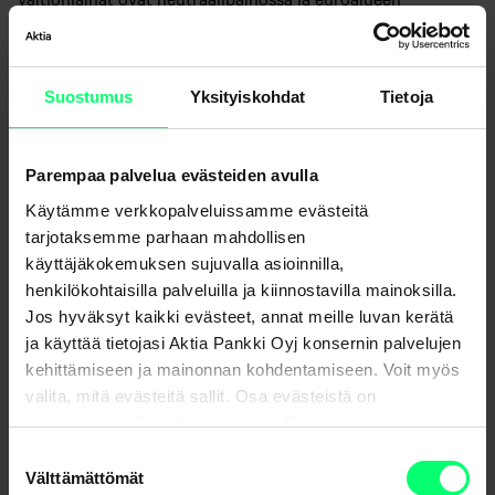
valtionlainat isossa alipainossa.
Markkinakatsauksen on kirjoittanut Aktian
Suostumus
Yksityiskohdat
Tietoja
allokaatiojohtaja
Patrik Moring
.
Parempaa palvelua evästeiden avulla
Aktia Pankki Oyj (”Aktia”) on tuottanut tämän katsauksen
Käytämme verkkopalveluissamme evästeitä
sijoittajien käyttöön. Informaatio on koottu julkisista
tarjotaksemme parhaan mahdollisen
lähteistä, joita Aktia pitää luotettavina. Aktia ei kuitenkaan
käyttäjäkokemuksen sujuvalla asioinnilla,
vastaa sisällön oikeellisuudesta tai täydellisyydestä. Tämä
henkilökohtaisilla palveluilla ja kiinnostavilla mainoksilla.
Jos hyväksyt kaikki evästeet, annat meille luvan kerätä
katsaus on tarkoitettu yhtenä monista apuvälineistä
ja käyttää tietojasi Aktia Pankki Oyj konsernin palvelujen
avustamaan sijoittajan päätöksentekoa, mutta sijoittajan
kehittämiseen ja mainonnan kohdentamiseen. Voit myös
tekemä sijoituspäätös on viime kädessä hänen omansa ja
valita, mitä evästeitä sallit. Osa evästeistä on
sen tulee perustua sijoittajan riittävinä pitämiin tietoihin ja
sivustojemme luotettavan ja turvallisen toiminnan
tutkimuksiin. Sijoittajan tulee huomioida markkinoilla
kannalta välttämättömiä.
Suostumuksen
nopeasti tapahtuvat muutokset ja niiden vaikutukset tämän
Välttämättömät
valinta