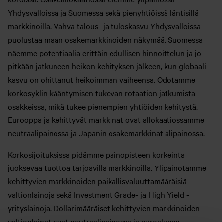
Yhdysvalloissa ja Suomessa sekä pienyhtiöissä läntisillä
markkinoilla. Vahva talous- ja tuloskasvu Yhdysvalloissa
puolustaa maan osakemarkkinoiden näkymää. Suomessa
näemme potentiaalia erittäin edullisen hinnoittelun ja jo
pitkään jatkuneen heikon kehityksen jälkeen, kun globaali
kasvu on ohittanut heikoimman vaiheensa. Odotamme
korkosyklin kääntymisen tukevan rotaation jatkumista
osakkeissa, mikä tukee pienempien yhtiöiden kehitystä.
Eurooppa ja kehittyvät markkinat ovat allokaatiossamme
neutraalipainossa ja Japanin osakemarkkinat alipainossa.
Korkosijoituksissa pidämme painopisteen korkeinta
juoksevaa tuottoa tarjoavilla markkinoilla. Ylipainotamme
kehittyvien markkinoiden paikallisvaluuttamääräisiä
valtionlainoja sekä Investment Grade- ja High Yield -
yrityslainoja. Dollarimääräiset kehittyvien markkinoiden
valtionlainat ovat neutraalipainossa ja euroalueen