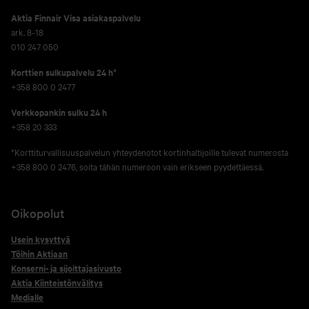
Aktia Finnair Visa asiakaspalvelu
ark. 8-18
010 247 050
Korttien sulkupalvelu 24 h*
+358 800 0 2477
Verkko­pankin sulku 24 h
+358 20 333
*Korttiturvallisuuspalvelun yhteydenotot kortinhaltijoille tulevat numerosta
+358 800 0 2476, soita tähän numeroon vain erikseen pyydettäessä.
Oikopolut
Usein kysyttyä
Töihin Aktiaan
Konserni- ja sijoittajasivusto
Aktia Kiinteistönvälitys
Medialle