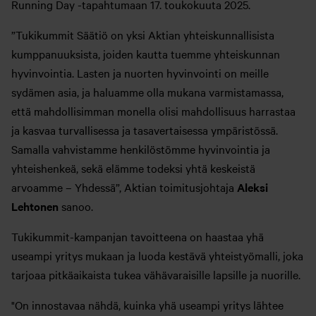
Running Day -tapahtumaan 17. toukokuuta 2025.
”Tukikummit Säätiö on yksi Aktian yhteiskunnallisista
kumppanuuksista, joiden kautta tuemme yhteiskunnan
hyvinvointia. Lasten ja nuorten hyvinvointi on meille
sydämen asia, ja haluamme olla mukana varmistamassa,
että mahdollisimman monella olisi mahdollisuus harrastaa
ja kasvaa turvallisessa ja tasavertaisessa ympäristössä.
Samalla vahvistamme henkilöstömme hyvinvointia ja
yhteishenkeä, sekä elämme todeksi yhtä keskeistä
arvoamme – Yhdessä”, Aktian toimitusjohtaja
Aleksi
Lehtonen
sanoo.
Tukikummit-kampanjan tavoitteena on haastaa yhä
useampi yritys mukaan ja luoda kestävä yhteistyömalli, joka
tarjoaa pitkäaikaista tukea vähävaraisille lapsille ja nuorille.
"On innostavaa nähdä, kuinka yhä useampi yritys lähtee