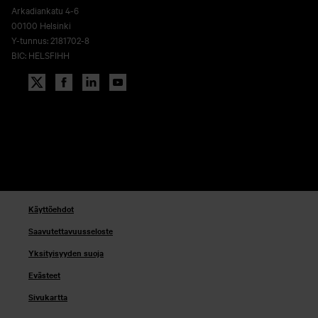
Arkadiankatu 4-6
00100 Helsinki
Y-tunnus: 2181702-8
BIC: HELSFIHH
Käyttöehdot
Saavutettavuusseloste
Yksityisyyden suoja
Evästeet
Sivukartta