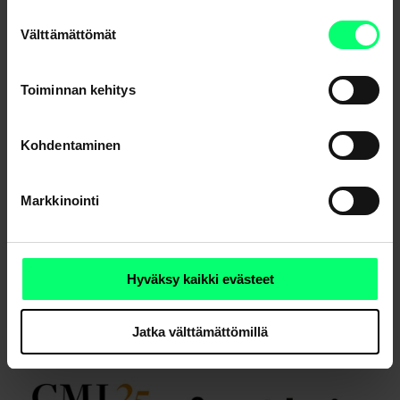
kannalta välttämättömiä.
Suostumuksen
Välttämättömät
valinta
Toiminnan kehitys
Kohdentaminen
Markkinointi
Aktian verkkopalveluissa huoltokatko 24.11. klo
5.00–14.30
Hyväksy kaikki evästeet
Jatka välttämättömillä