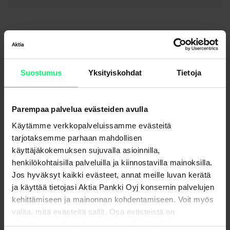
Lisää lukemista aiheesta
Suostumus
Yksityiskohdat
Tietoja
Parempaa palvelua evästeiden avulla
Käytämme verkkopalveluissamme evästeitä
tarjotaksemme parhaan mahdollisen
käyttäjäkokemuksen sujuvalla asioinnilla,
henkilökohtaisilla palveluilla ja kiinnostavilla mainoksilla.
Jos hyväksyt kaikki evästeet, annat meille luvan kerätä
ja käyttää tietojasi Aktia Pankki Oyj konsernin palvelujen
Joulun ja vuodenvaihteen poikkeavat aukioloajat
kehittämiseen ja mainonnan kohdentamiseen. Voit myös
valita, mitä evästeitä sallit. Osa evästeistä on
sivustojemme luotettavan ja turvallisen toiminnan