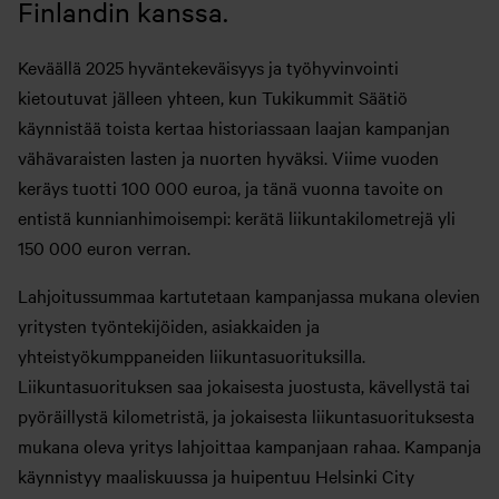
Finlandin kanssa.
Keväällä 2025 hyväntekeväisyys ja työhyvinvointi
kietoutuvat jälleen yhteen, kun Tukikummit Säätiö
käynnistää toista kertaa historiassaan laajan kampanjan
vähävaraisten lasten ja nuorten hyväksi. Viime vuoden
keräys tuotti 100 000 euroa, ja tänä vuonna tavoite on
entistä kunnianhimoisempi: kerätä liikuntakilometrejä yli
150 000 euron verran.
Lahjoitussummaa kartutetaan kampanjassa mukana olevien
yritysten työntekijöiden, asiakkaiden ja
yhteistyökumppaneiden liikuntasuorituksilla.
Liikuntasuorituksen saa jokaisesta juostusta, kävellystä tai
pyöräillystä kilometristä, ja jokaisesta liikuntasuorituksesta
mukana oleva yritys lahjoittaa kampanjaan rahaa. Kampanja
käynnistyy maaliskuussa ja huipentuu Helsinki City