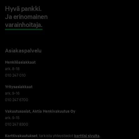
Hyvä pankki.
Ja erinomainen
varainhoitaja.
Asiakaspalvelu
Henkilöasiakkaat
ark. 8-18
010 247 010
Yritysasiakkaat
ark. 9-16
010 247 6700
Vakuutusasiat, Aktia Henkivakuutus Oy
ark. 9-15
010 247 8300
Korttivakuutukset
, tarkista yhteystiedot
korttisi sivulta
.