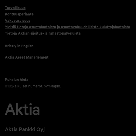
Turvallisuus
Kohtuusperiaate
Vakavaraisuus
Yleisiä tietoja asuntoluotoista ja asuntovakuudellisista kuluttajaluotoista
Tietoja Aktian sijoitus- ja rahastopalveluista
Briefly in English
Aktia Asset Management
Puhelun hinta
0102-alkuiset numerot: pvm/mpm.
Aktia Pankki Oyj