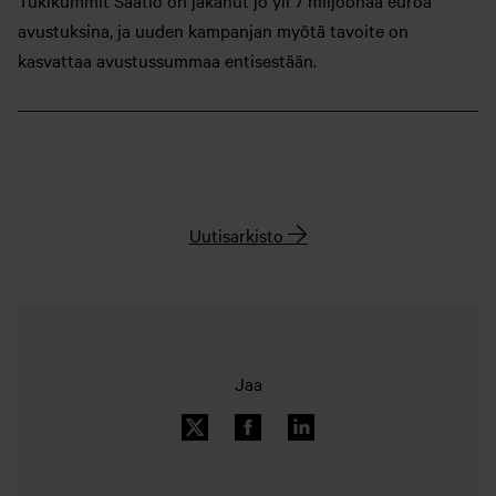
Tukikummit Säätiö on jakanut jo yli 7 miljoonaa euroa
avustuksina, ja uuden kampanjan myötä tavoite on
kasvattaa avustussummaa entisestään.
Uutisarkisto
Jaa