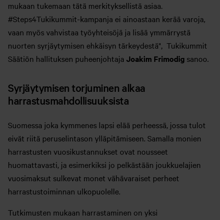
mukaan tukemaan tätä merkityksellistä asiaa.
#Steps4Tukikummit-kampanja ei ainoastaan kerää varoja,
vaan myös vahvistaa työyhteisöjä ja lisää ymmärrystä
nuorten syrjäytymisen ehkäisyn tärkeydestä", Tukikummit
Säätiön hallituksen puheenjohtaja
Joakim Frimodig
sanoo.
Syrjäytymisen torjuminen alkaa
harrastusmahdollisuuksista
Suomessa joka kymmenes lapsi elää perheessä, jossa tulot
eivät riitä peruselintason ylläpitämiseen. Samalla monien
harrastusten vuosikustannukset ovat nousseet
huomattavasti, ja esimerkiksi jo pelkästään joukkuelajien
vuosimaksut sulkevat monet vähävaraiset perheet
harrastustoiminnan ulkopuolelle.
Tutkimusten mukaan harrastaminen on yksi