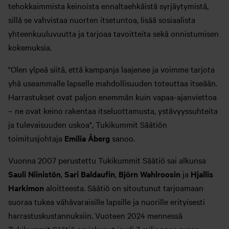
tehokkaimmista keinoista ennaltaehkäistä syrjäytymistä,
sillä se vahvistaa nuorten itsetuntoa, lisää sosiaalista
yhteenkuuluvuutta ja tarjoaa tavoitteita sekä onnistumisen
kokemuksia.
"Olen ylpeä siitä, että kampanja laajenee ja voimme tarjota
yhä useammalle lapselle mahdollisuuden toteuttaa itseään.
Harrastukset ovat paljon enemmän kuin vapaa-ajanviettoa
– ne ovat keino rakentaa itseluottamusta, ystävyyssuhteita
ja tulevaisuuden uskoa", Tukikummit Säätiön
toimitusjohtaja
Emilia Åberg
sanoo.
Vuonna 2007 perustettu Tukikummit Säätiö sai alkunsa
Sauli Niinistön
,
Sari Baldaufin
,
Björn Wahlroosin
ja
Hjallis
Harkimon
aloitteesta. Säätiö on sitoutunut tarjoamaan
suoraa tukea vähävaraisille lapsille ja nuorille erityisesti
harrastuskustannuksiin. Vuoteen 2024 mennessä